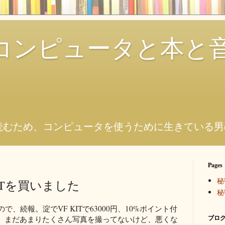
コンピュータと本と
。
読むため、コンピュータを使うために生きている男
Pages
秘
KITを買いました
秘
で、続報。淀でVF KITで63000円、10%ポイント付
ブログ
。まだあまりたくさん写真を撮ってないけど、悪くな