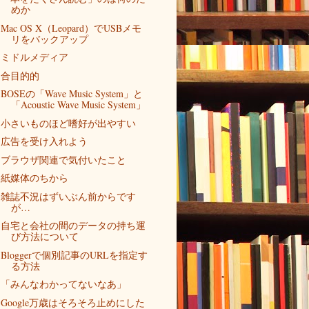
めか
Mac OS X（Leopard）でUSBメモ
リをバックアップ
ミドルメディア
合目的的
BOSEの「Wave Music System」と
「Acoustic Wave Music System」
小さいものほど嗜好が出やすい
広告を受け入れよう
ブラウザ関連で気付いたこと
紙媒体のちから
雑誌不況はずいぶん前からです
が…
自宅と会社の間のデータの持ち運
び方法について
Bloggerで個別記事のURLを指定す
る方法
「みんなわかってないなあ」
Google万歳はそろそろ止めにした