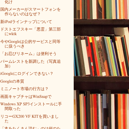
化け
国内メーカーがスマートフォンを
作らないのはなぜ？
新iPodラインナップについて
ドストエフスキー「悪霊」第三部
にwktk
今やGoogleは公的サービスと同等
に扱うべき
「お忍びリネーム」は便利そう
パームレストを新調した（写真追
加）
iGoogleにログインできない？
Googleの本質
ミニノート市場の行方は？
画面キャプチャはWinSnapで
Windows XP SP3インストールに手
間取った
リコーGX200 VF KITを買いまし
た
「本をたくさん読む」のは何のた