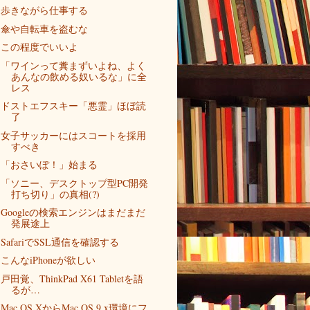
歩きながら仕事する
傘や自転車を盗むな
この程度でいいよ
「ワインって糞まずいよね、よく
あんなの飲める奴いるな」に全
レス
ドストエフスキー「悪霊」ほぼ読
了
女子サッカーにはスコートを採用
すべき
「おさいぽ！」始まる
「ソニー、デスクトップ型PC開発
打ち切り」の真相(?)
Googleの検索エンジンはまだまだ
発展途上
SafariでSSL通信を確認する
こんなiPhoneが欲しい
戸田覚、ThinkPad X61 Tabletを語
るが…
Mac OS XからMac OS 9.x環境にフ