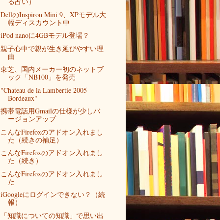
る占い）
DellのInspiron Mini 9、XPモデル大
幅ディスカウント中
iPod nanoに4GBモデル登場？
親子心中で親が生き延びやすい理
由
東芝、国内メーカー初のネットブ
ック「NB100」を発売
"Chateau de la Lambertie 2005
Bordeaux"
携帯電話用Gmailの仕様が少しバ
ージョンアップ
こんなFirefoxのアドオン入れまし
た（続きの補足）
こんなFirefoxのアドオン入れまし
た（続き）
こんなFirefoxのアドオン入れまし
た
iGoogleにログインできない？（続
報）
「知識についての知識」で思い出