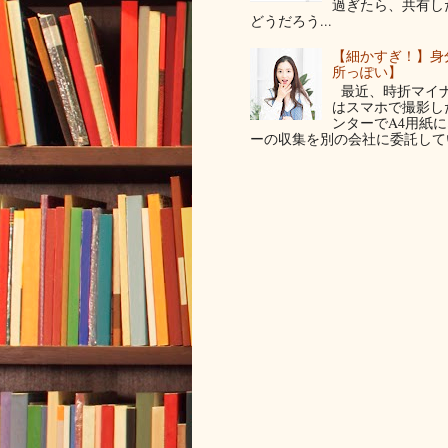
過ぎたら、共有し
どうだろう...
【細かすぎ！】身
所っぽい】
最近、時折マイナ
はスマホで撮影した写
ンターでA4用紙
ーの収集を別の会社に委託してい