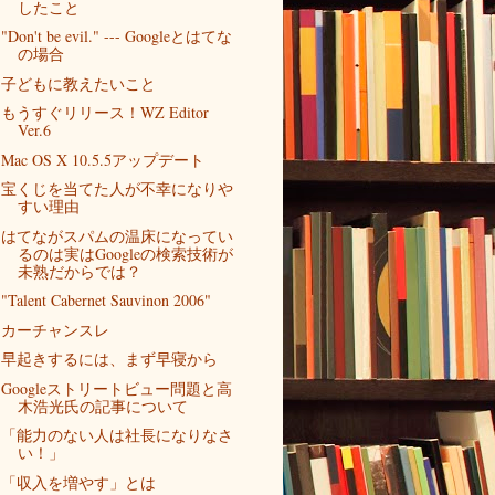
したこと
"Don't be evil." --- Googleとはてな
の場合
子どもに教えたいこと
もうすぐリリース！WZ Editor
Ver.6
Mac OS X 10.5.5アップデート
宝くじを当てた人が不幸になりや
すい理由
はてながスパムの温床になってい
るのは実はGoogleの検索技術が
未熟だからでは？
"Talent Cabernet Sauvinon 2006"
カーチャンスレ
早起きするには、まず早寝から
Googleストリートビュー問題と高
木浩光氏の記事について
「能力のない人は社長になりなさ
い！」
「収入を増やす」とは