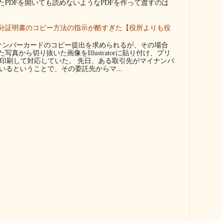
たPDFを開いても読めないようなPDFを作って渡すのは
分証明書のコピー方法の指示が酷すぎた【役所よりも役
ンバーカードのコピー提出を求められるが、その場合
真から切り抜いた画像をIllustratorに貼り付け、プリ
に印刷して対応していた。 先日、ある取引先がマイナンバ
るということで、その委託先からマ...