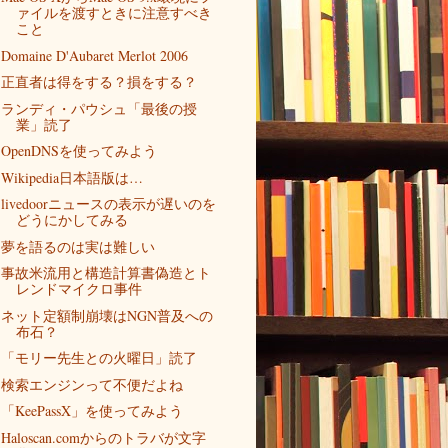
ァイルを渡すときに注意すべき
こと
Domaine D'Aubaret Merlot 2006
正直者は得をする？損をする？
ランディ・パウシュ「最後の授
業」読了
OpenDNSを使ってみよう
Wikipedia日本語版は…
livedoorニュースの表示が遅いのを
どうにかしてみる
夢を語るのは実は難しい
事故米流用と構造計算書偽造とト
レンドマイクロ事件
ネット定額制崩壊はNGN普及への
布石？
「モリー先生との火曜日」読了
検索エンジンって不便だよね
「KeePassX」を使ってみよう
Haloscan.comからのトラバが文字