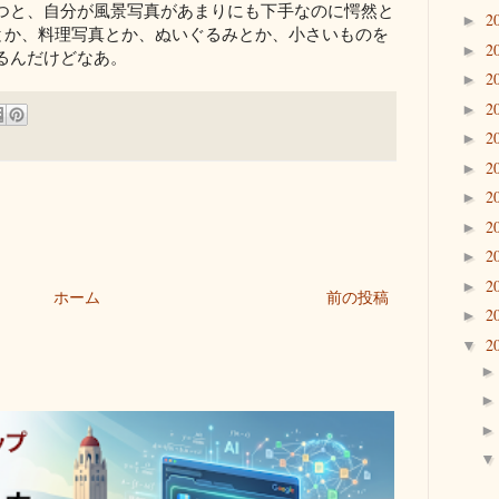
つと、自分が風景写真があまりにも下手なのに愕然と
2
►
りとか、料理写真とか、ぬいぐるみとか、小さいものを
2
►
るんだけどなあ。
2
►
2
►
2
►
2
►
2
►
2
►
2
►
2
►
ホーム
前の投稿
2
►
2
▼