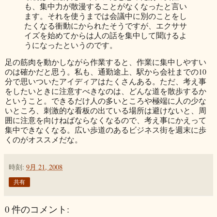
も、集中力が散漫することがなくなったと言い
ます。それを使うまでは会議中に別のことをし
たくなる衝動にかられたそうですが、エクササ
イズを始めてからは人の話を集中して聞けるよ
うになったというのです。
足の筋肉を動かしながら作業すると、作業に集中しやすい
のは確かだと思う。私も、通勤途上、駅から会社までの10
分で思いついたアイディアはたくさんある。ただ、考え事
をしたいときに注意すべきなのは、どんな道を散歩するか
ということ。できるだけ人の多いところや極端に人の少な
いところ、刺激的な看板の出ている場所は避けないと、周
囲に注意を向けねばならなくなるので、考え事にかえって
集中できなくなる。広い歩道のあるビジネス街を週末に歩
くのがオススメだな。
時刻:
9月 21, 2008
共有
0 件のコメント: