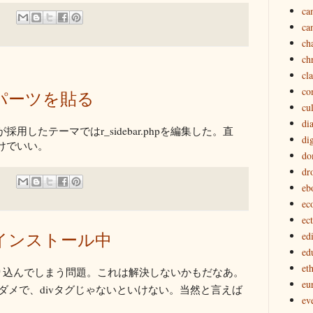
ca
ca
ch
ch
cl
co
ログパーツを貼る
cu
di
したテーマではr_sidebar.phpを編集した。直
dig
けでいい。
do
dr
eb
ec
ec
らにインストール中
edi
ed
eth
り込んでしまう問題。これは解決しないかもだなあ。
eu
ダメで、divタグじゃないといけない。当然と言えば
ev