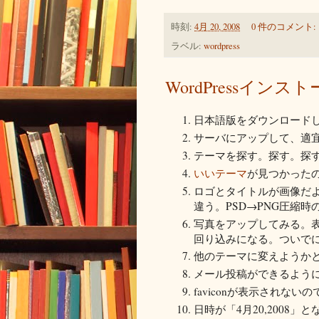
時刻:
4月 20, 2008
0 件のコメント:
ラベル:
wordpress
WordPressインス
日本語版をダウンロード
サーバにアップして、適
テーマを探す。探す。探
いいテーマ
が見つかった
ロゴとタイトルが画像だよ…。
違う。PSD→PNG圧縮時
写真をアップしてみる。
回り込みになる。ついで
他のテーマに変えようか
メール投稿ができるよう
faviconが表示されない
日時が「4月20,2008