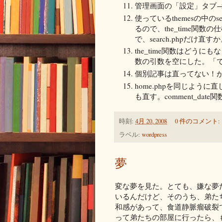
管理画面の「設定」タブ
使っているthemesの中の
るので、the_time関
で、search.phpだけ直す
the_time関数はどうにもな
数の引数を空にした。「
個別記事は直ってない！
home.phpを同じように直
も直す。comment_d
時刻:
4月 20, 2008
0 件のコメント:
ラベル:
wordpress
夢
変な夢を見た。とても、嫌な夢
いるんだけど、そのうち、弟た
和感があって、食道静脈瘤破裂
って弟たちの部屋に行ったら、