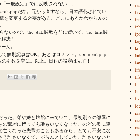
→「一般設定」では反映されない…。
in
search.phpだな。元から直すなら、日本語化されてい
in
数の仕様を変更する必要がある。どこにあるかわからんの
ip
か。
ip
らないので、the_date関数を前に置いて、the_time関
ip
で解決！
ke
がーん。
ki
して個別記事はOK。あとはコメント。comment.php
la
ate関数の引数を空に。以上。日付の設定は完了！
la
lif
li
lin
lit
li
lo
ma
だった。弟や妹と旅館に来ていて、最初別々の部屋に
ma
ちの部屋に行っても誰もいなくなった。のどの奥に違
ma
で亡くなった先輩のこともあるから、とても不安にな
me
もう誰もいなくて、がらんとしていた。誰もいないと