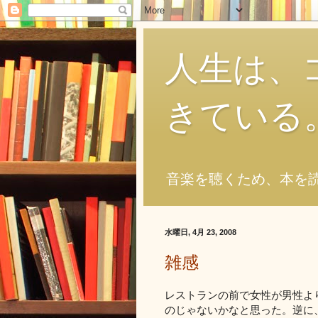
人生は、
きている
音楽を聴くため、本を
水曜日, 4月 23, 2008
雑感
レストランの前で女性が男性よ
のじゃないかなと思った。逆に