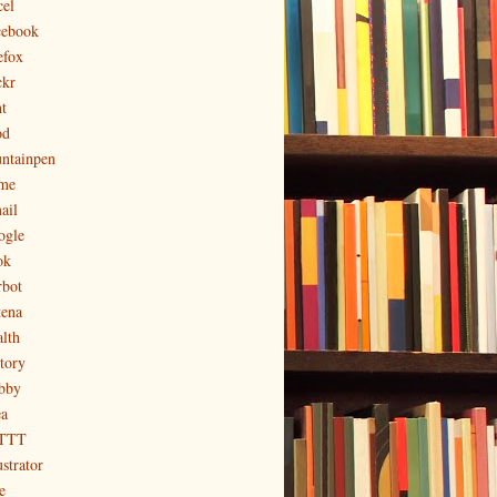
cel
cebook
efox
ckr
t
od
untainpen
me
ail
ogle
ok
rbot
tena
alth
story
bby
ea
TTT
ustrator
e