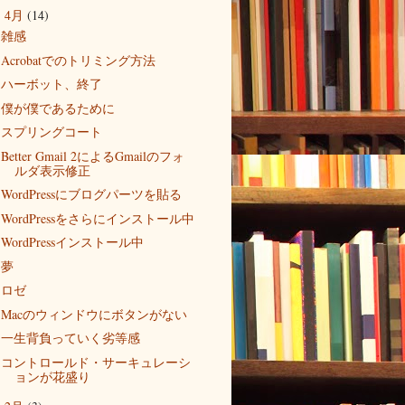
4月
(14)
▼
雑感
Acrobatでのトリミング方法
ハーボット、終了
僕が僕であるために
スプリングコート
Better Gmail 2によるGmailのフォ
ルダ表示修正
WordPressにブログパーツを貼る
WordPressをさらにインストール中
WordPressインストール中
夢
ロゼ
Macのウィンドウにボタンがない
一生背負っていく劣等感
コントロールド・サーキュレーシ
ョンが花盛り