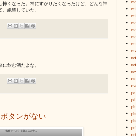
me
し怖くなった。神にすがりたくなったけど、どんな神
mi
て、絶望していた。
mi
mo
mo
mo
mu
mv
ne
ne
緒に飲む酒だよな。
ne
ou
ov
pc
pd
ph
ph
にボタンがない
ph
pol
pri