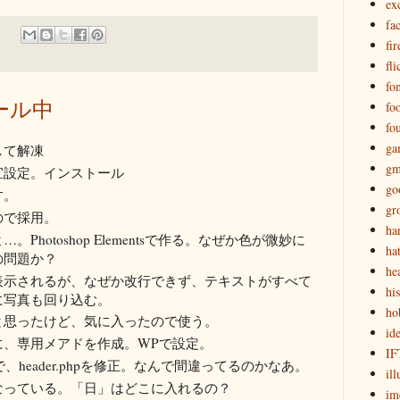
ex
fa
fir
fli
fon
トール中
fo
fo
ga
して解凍
gm
宜設定。インストール
go
す。
gr
ので採用。
ha
Photoshop Elementsで作る。なぜか色が微妙に
ha
の問題か？
he
表示されるが、なぜか改行できず、テキストがすべて
hi
に写真も回り込む。
ho
と思ったけど、気に入ったので使う。
id
に、専用メアドを作成。WPで設定。
IF
ので、header.phpを修正。なんで間違ってるのかなあ。
ill
」となっている。「日」はどこに入れるの？
im