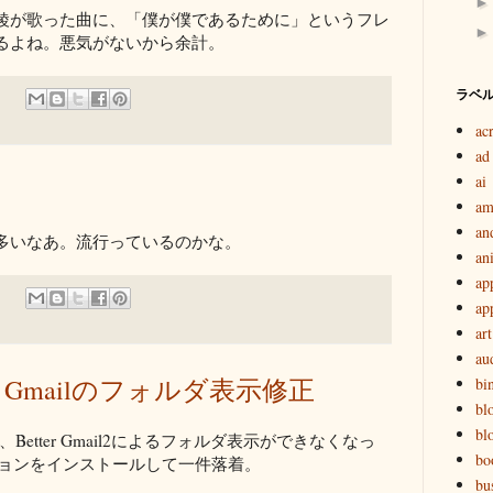
綾が歌った曲に、「僕が僕であるために」というフレ
るよね。悪気がないから余計。
ラベ
ac
ad
ai
am
an
多いなあ。流行っているのかな。
an
ap
ap
art
au
2によるGmailのフォルダ表示修正
bi
bl
bl
Better Gmail2によるフォルダ表示ができなくなっ
bo
ョンをインストールして一件落着。
bu