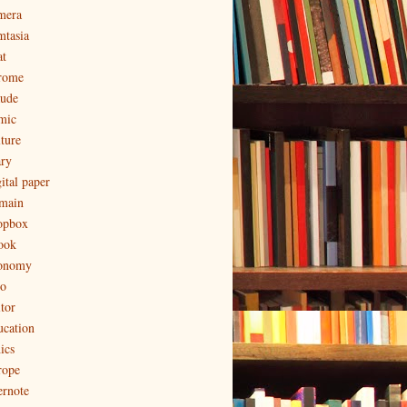
mera
mtasia
at
rome
aude
mic
lture
ary
ital paper
main
opbox
ook
onomy
to
tor
ucation
ics
rope
ernote