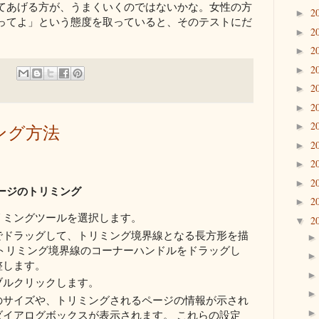
てあげる方が、うまくいくのではないかな。女性の方
2
►
ってよ」という態度を取っていると、そのテストにだ
2
►
。
2
►
2
►
2
►
2
►
2
►
ミング方法
2
►
2
►
2
►
ージのトリミング
2
►
リミングツールを選択します。
2
▼
でドラッグして、トリミング境界線となる長方形を描
、トリミング境界線のコーナーハンドルをドラッグし
整します。
ブルクリックします。
のサイズや、トリミングされるページの情報が示され
ダイアログボックスが表示されます。 これらの設定