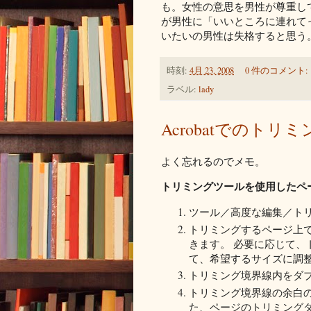
も。女性の意思を男性が尊重し
が男性に「いいところに連れて
いたいの男性は失格すると思う
時刻:
4月 23, 2008
0 件のコメント:
ラベル:
lady
Acrobatでのトリ
よく忘れるのでメモ。
トリミングツールを使用したペ
ツール／高度な編集／ト
トリミングするページ上
きます。 必要に応じて
て、希望するサイズに調
トリミング境界線内をダ
トリミング境界線の余白
た、ページのトリミング