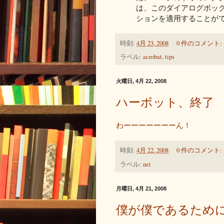
は、このダイアログボッ
ションを適用することが
時刻:
4月 23, 2008
0 件のコメント:
ラベル:
acrobat
,
tips
火曜日, 4月 22, 2008
ハーボット、終了
わーーーーーーーん！
時刻:
4月 22, 2008
0 件のコメント:
ラベル:
net
月曜日, 4月 21, 2008
僕が僕であるため