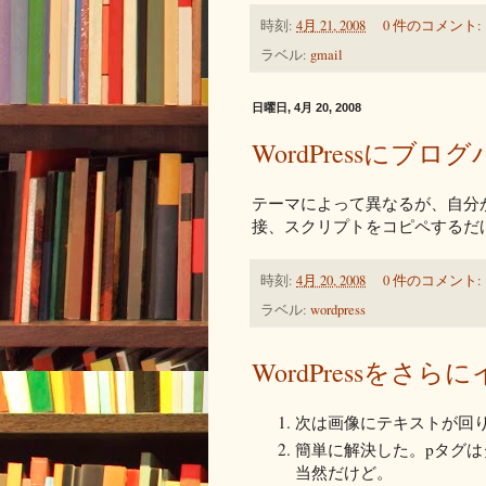
時刻:
4月 21, 2008
0 件のコメント:
ラベル:
gmail
日曜日, 4月 20, 2008
WordPressにブ
テーマによって異なるが、自分が採用
接、スクリプトをコピペするだ
時刻:
4月 20, 2008
0 件のコメント:
ラベル:
wordpress
WordPressをさ
次は画像にテキストが回
簡単に解決した。pタグは
当然だけど。