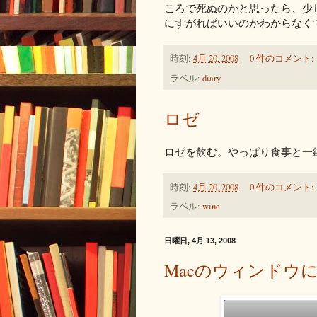
ころで死ぬのかと思ったら、少
にすがればいいのかわからなく
時刻:
4月 20, 2008
0 件のコメント:
ラベル:
diary
ロゼ
ロゼを飲む。やっぱり食事と一
時刻:
4月 20, 2008
0 件のコメント:
ラベル:
wine
日曜日, 4月 13, 2008
Macのウィンドウ