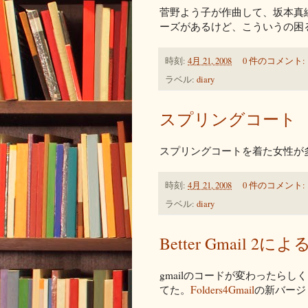
菅野よう子が作曲して、坂本真
ーズがあるけど、こういうの困
時刻:
4月 21, 2008
0 件のコメント:
ラベル:
diary
スプリングコート
スプリングコートを着た女性が
時刻:
4月 21, 2008
0 件のコメント:
ラベル:
diary
Better Gmail 
gmailのコードが変わったらしく、
てた。
Folders4Gmail
の新バージ