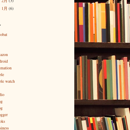
2月
(3)
►
1月
(6)
►
ル
robat
azon
droid
imation
ple
ple watch
dio
ng
og
ogger
oks
siness