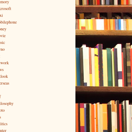
mory
crosoft
xi
bilephone
ney
vie
sic
no
t
twork
ws
tlook
erseas
f
ilosophy
oto
s
itics
nter