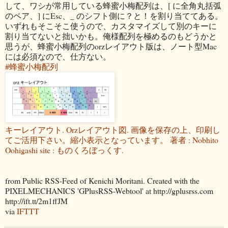
して、ワシが常用している蜂蜜小梅配列は、[ に全角丸括弧
のペア、] にEsc、_ のシフト側に？と！を割り当ててある。
いずれもそこそこ使うので、カスタマイズして別のキーに
割り当てないと拙いかも。俺様配列を極めるのもどうかと
思うが、蜂蜜小梅配列のorzレイアウト版は、ノート型Mac
には必須なので、仕方ない。
#蜂蜜小梅配列
キーレイアウト. Orzレイアウト図. 画像を保存の上、印刷し
てご活用下さい。縮小表示となっています。 著者 : Nobhito
Oohigashi site : ものくろぼっくす.
from Public RSS-Feed of Kenichi Moritani. Created with the
PIXELMECHANICS 'GPlusRSS-Webtool' at http://gplusrss.com
http://ift.tt/2m1ffJM
via
IFTTT