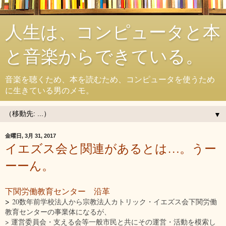
人生は、コンピュータと本
と音楽からできている。
音楽を聴くため、本を読むため、コンピュータを使うため
に生きている男のメモ。
▼
金曜日, 3月 31, 2017
イエズス会と関連があるとは…。うー
ーーん。
下関労働教育センター 沿革
>
20数年前学校法人から宗教法人カトリック・イエズス会下関労働
教育センターの事業体になるが、
> 運営委員会・支える会等一般市民と共にその運営・活動を模索し