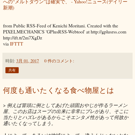
への“メルトダウン”は確実で、 - Yahoo!ニュース(デイリー
新潮)
from Public RSS-Feed of Kenichi Moritani. Created with the
PIXELMECHANICS 'GPlusRSS-Webtool' at http://gplusrss.com
http://ift.tt/2m7XgDz
via
IFTTT
時刻:
3月 01, 2017
0 件のコメント:
共有
何度も通いたくなる食べ物屋とは
>
例えば冒頭に例としてあげた頑固おやじが作るラーメン
屋、このお店はスープの出来に非常にブレがあり、そこに
当たりとハズレがあるからこそエンタメ性があって何故か
通いたくなってしまう。