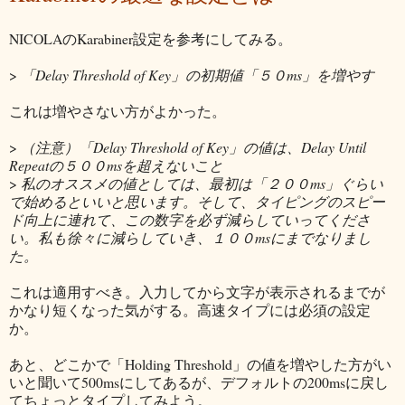
NICOLAのKarabiner設定を参考にしてみる。
>
「Delay Threshold of Key」の初期値「５０ms」を増やす
これは増やさない方がよかった。
>
（注意）「Delay Threshold of Key」の値は、Delay Until
Repeatの５００msを超えないこと
>
私のオススメの値としては、最初は「２００ms」ぐらい
で始めるといいと思います。そして、タイピングのスピー
ド向上に連れて、この数字を必ず減らしていってくださ
い。私も徐々に減らしていき、１００msにまでなりまし
た。
これは適用すべき。入力してから文字が表示されるまでが
かなり短くなった気がする。高速タイプには必須の設定
か。
あと、どこかで「Holding Threshold」の値を増やした方がい
いと聞いて500msにしてあるが、デフォルトの200msに戻し
てちょっとタイプしてみよう。