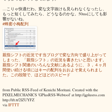
…こりゃ快適だわ。変な文字抜けも見られなくなったし、
もっと短くしてみたら、どうなるのかな。50msにしても影
響がないね。
#蜂蜜小梅配列
親指シフトの近況です当ブログで変な方向で盛り上がって
しまった、「親指シフト」の近況を書きたいと思います。
親指シフト関連のいろんな文献にあるように、３，４ヶ月
間使い続ける頃にはキーの配列をおおよそ覚えられまし
た。この段階で、ほどほどのスピード
from Public RSS-Feed of Kenichi Moritani. Created with the
PIXELMECHANICS 'GPlusRSS-Webtool' at http://gplusrss.com
http://ift.tt/2lZUYFZ
via
IFTTT