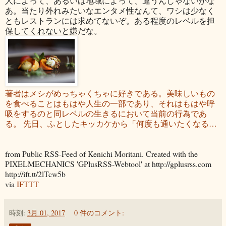
人によって、あるいは地域によって、違うんじゃないかな
あ。当たり外れみたいなエンタメ性なんて、ワシは少なく
ともレストランには求めてないぞ。ある程度のレベルを担
保してくれないと嫌だな。
著者はメシがめっちゃくちゃに好きである。美味しいもの
を食べることはもはや人生の一部であり、それはもはや呼
吸をするのと同レベルの生きるにおいて当前の行為であ
る。 先日、ふとしたキッカケから「何度も通いたくなる…
from Public RSS-Feed of Kenichi Moritani. Created with the
PIXELMECHANICS 'GPlusRSS-Webtool' at http://gplusrss.com
http://ift.tt/2lTcw5b
via
IFTTT
時刻:
3月 01, 2017
0 件のコメント: