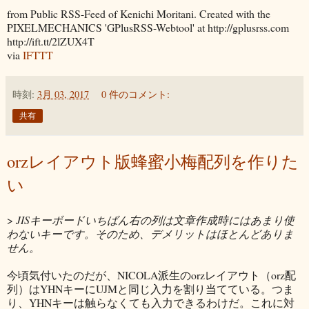
from Public RSS-Feed of Kenichi Moritani. Created with the
PIXELMECHANICS 'GPlusRSS-Webtool' at http://gplusrss.com
http://ift.tt/2lZUX4T
via
IFTTT
時刻:
3月 03, 2017
0 件のコメント:
共有
orzレイアウト版蜂蜜小梅配列を作りた
い
>
JISキーボードいちばん右の列は文章作成時にはあまり使
わないキーです。そのため、デメリットはほとんどありま
せん。
今頃気付いたのだが、NICOLA派生のorzレイアウト（orz配
列）はYHNキーにUJMと同じ入力を割り当てている。つま
り、YHNキーは触らなくても入力できるわけだ。これに対