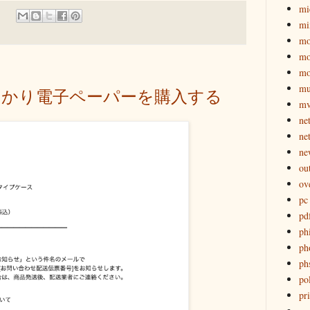
mi
mi
mo
mo
mo
mu
っかり電子ペーパーを購入する
mv
ne
ne
ne
ou
ov
pc
pd
ph
ph
ph
pol
pri