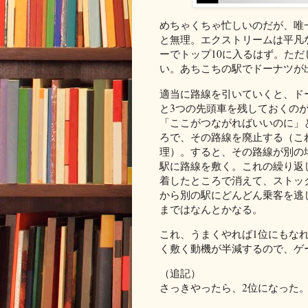
めちゃくちゃ忙しいのだが、唯
と無理。エクストリームは平凡
ーでトップ10に入るはず。た
い。あちこちの駅でドーナツが
適当に路線を引いていくと、ド
と3つの先頭車を残しておくの
「ここがつながればいいのに」
ろで、その路線を廃止する（こ
理）。すると、その路線が別の
駅に路線を敷く。これの繰り返
着したところで消えて、ストッ
から別の駅にどんどん乗客を逃
まではなんとかなる。
これ、うまくやれば1位にもな
く敷く動機が半減するので、ゲ
（追記）
さっきやったら、2位になった