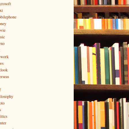
crosoft
xi
bilephone
ney
vie
sic
no
t
twork
ws
tlook
erseas
f
ilosophy
oto
s
itics
nter