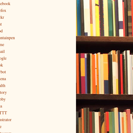
cebook
efox
ckr
t
od
untainpen
me
ail
ogle
ok
rbot
tena
alth
story
bby
ea
TTT
ustrator
e