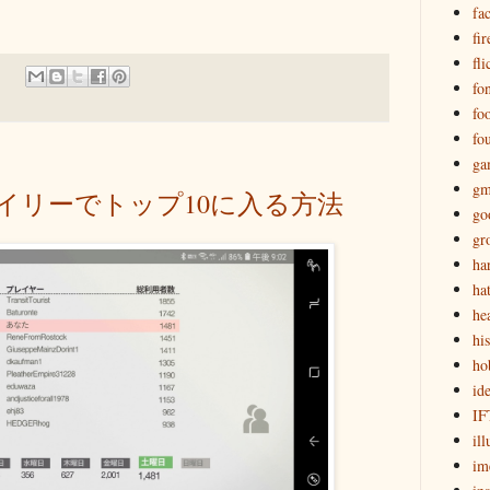
fa
fir
fli
fon
fo
fo
ga
gm
」のデイリーでトップ10に入る方法
go
gr
ha
ha
he
hi
ho
id
IF
ill
im