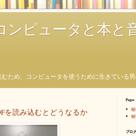
コンピュータと本と
。
読むため、コンピュータを使うために生きている男
Pages
秘
いPDFを読み込むとどうなるか
秘
ブログ