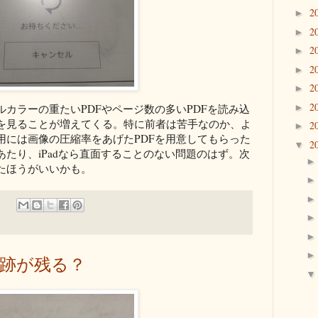
2
►
2
►
2
►
2
►
2
►
2
►
カラーの重たいPDFやページ数の多いPDFを読み込
を見ることが増えてくる。特に前者は苦手なのか、よ
2
►
用には画像の圧縮率をあげたPDFを用意してもらった
2
▼
たり、iPadなら直面することのない問題のはず。次
たほうがいいかも。
面に跡が残る？