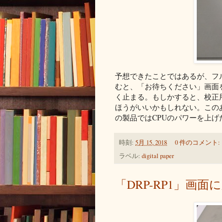
予想できたことではあるが、フル
むと、「お待ちください」画面
く止まる。もしかすると、校正
ほうがいいかもしれない。このあ
の製品ではCPUのパワーを上げ
時刻:
5月 15, 2018
0 件のコメント:
ラベル:
digital paper
「DRP-RP1」画