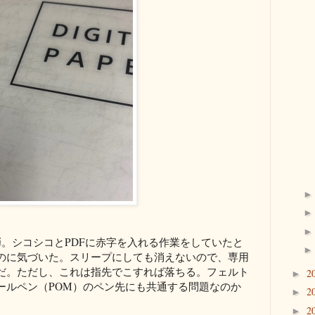
弾。シコシコとPDFに赤字を入れる作業をしていたと
のに気づいた。スリープにしても消えないので、専用
だ。ただし、これは指先でこすれば落ちる。フェルト
2
►
ールペン（POM）のペン先にも共通する問題なのか
2
►
2
►