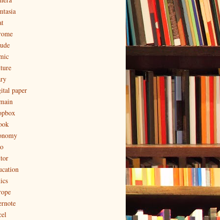
mtasia
at
rome
aude
mic
lture
ary
ital paper
main
opbox
ook
onomy
to
tor
ucation
ics
rope
ernote
cel