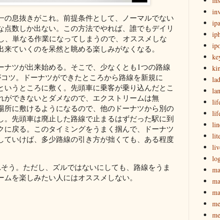
in
in
一の息抜きがこれ。前提条件として、ノーマルでない
ip
な点数しか出ない。この方法でやれば、誰でもデイリ
ip
だし、単なる作業になってしまうので、オススメしな
ip
出来ていくのを呆然と眺める楽しみがなくなる。
ke
ーナツが出来始める。そこで、少なくとも1つの路線
ki
がコツ。ドーナツができたところから路線を新規に
la
というところに敷く。先頭車に乗客が乗り込んだとこ
la
れができないとダメなので、エクストリームは無
lif
場所に敷けるようになるので、他のドーナツから別の
li
し。先頭車は廃止した路線で止まるはずだった駅に到
lin
クに戻る。このタイミングをうまく掴んで、ドーナツ
lit
していけば、多少路線の引き方が拙くても、ある程度
li
lo
れそう。ただし、ズルではないにしても、路線をうま
ma
ームを楽しみたい人にはオススメしない。
ma
ma
me
。
me