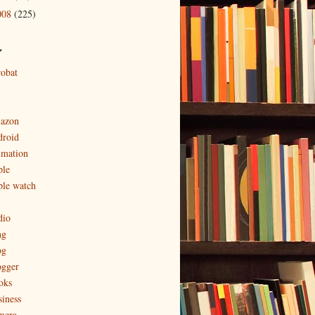
008
(225)
ル
robat
azon
droid
imation
ple
ple watch
dio
ng
og
ogger
oks
siness
mera