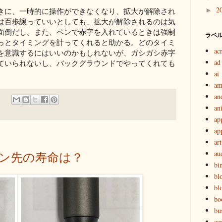
2
きに、一時的に操作ができなくなり、拡大が解除され
►
は百歩譲っていいとしても、拡大が解除されるのは気
面倒だし。また、ペンで赤字を入れているときは強制
ラベ
っとタイミングを計ってくれると助かる。どのタイミ
ac
を意識するにはいいのかもしれないが、ガシガシ赤字
ad
ていられないし、バックグラウンドでやってくれても
ai
am
an
an
ap
ap
art
au
用ペン先の寿命は？
bi
bl
bl
bo
bu
ca