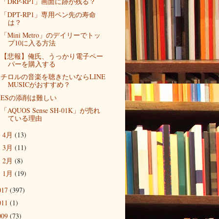
「DRP-RP1」画面に跡が残る？
「DPT-RP1」専用ペン先の寿命
は？
「Mini Metro」のデイリーでトッ
プ10に入る方法
【悲報】俺氏、うっかり電子ペー
パーを購入する
チロルの音楽を聴きたいならLINE
MUSICがおすすめ？
ESの添削は難しい
「AQUOS Sense SH-01K」が売れ
ている理由
4月
(13)
►
3月
(11)
►
2月
(8)
►
1月
(19)
►
017
(397)
011
(1)
009
(73)