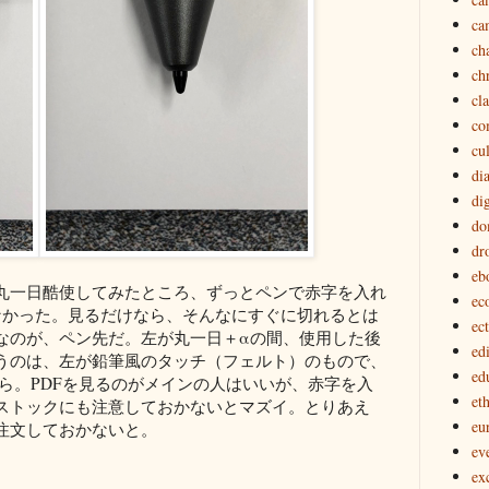
ca
ch
ch
cl
co
cu
di
dig
do
dr
eb
日、丸一日酷使してみたところ、ずっとペンで赤字を入れ
ec
なかった。見るだけなら、そんなにすぐに切れるとは
ec
なのが、ペン先だ。左が丸一日＋αの間、使用した後
edi
うのは、左が鉛筆風のタッチ（フェルト）のもので、
ed
ら。PDFを見るのがメインの人はいいが、赤字を入
eth
ストックにも注意しておかないとマズイ。とりあえ
eu
注文しておかないと。
ev
ex