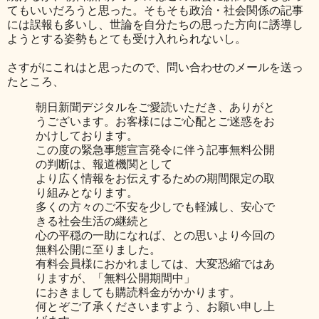
てもいいだろうと思った。そもそも政治・社会関係の記事
には誤報も多いし、世論を自分たちの思った方向に誘導し
ようとする姿勢もとても受け入れられないし。
さすがにこれはと思ったので、問い合わせのメールを送っ
たところ、
朝日新聞デジタルをご愛読いただき、ありがと
うございます。お客様にはご心配とご迷惑をお
かけしております。
この度の緊急事態宣言発令に伴う記事無料公開
の判断は、報道機関として
より広く情報をお伝えするための期間限定の取
り組みとなります。
多くの方々のご不安を少しでも軽減し、安心で
きる社会生活の継続と
心の平穏の一助になれば、との思いより今回の
無料公開に至りました。
有料会員様におかれましては、大変恐縮ではあ
りますが、「無料公開期間中」
におきましても購読料金がかかります。
何とぞご了承くださいますよう、お願い申し上