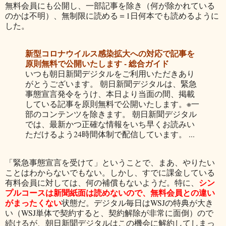
無料会員にも公開し、一部記事を除き（何が除かれている
のかは不明）、無制限に読める＝1日何本でも読めるように
した。
新型コロナウイルス感染拡大への対応で記事を
原則無料で公開いたします - 総合ガイド
いつも朝日新聞デジタルをご利用いただきあり
がとうございます。 朝日新聞デジタルは、緊急
事態宣言発令をうけ、本日より当面の間、掲載
している記事を原則無料で公開いたします。※一
部のコンテンツを除きます。 朝日新聞デジタル
では、最新かつ正確な情報をいち早くお読みい
ただけるよう24時間体制で配信しています。 ...
「緊急事態宣言を受けて」ということで、まあ、やりたい
ことはわからないでもない。しかし、すでに課金している
シン
有料会員に対しては、何の補償もないようだ。特に、
プルコースは新聞紙面は読めないので、無料会員との違い
がまったくない
状態だ。デジタル毎日はWSJの特典が大き
い（WSJ単体で契約すると、契約解除が非常に面倒）ので
続けるが、朝日新聞デジタルはこの機会に解約してしまっ