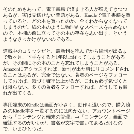
そのためもあって、電子書籍で済ませる人が増えてきつつ
あるが、実は見逃せない問題がある。Kindleで電子書籍を買
っていると、どの本を買ったのか、全くわからなくなって
しまうのだ。紙の本のように物理的なスペースを占めない
ので、本棚の前に立ってその本の存在を思い出す、という
ようなきっかけがないのである。
連載中のコミックだと、最新刊を読んでから続刊が出るま
で数ヶ月、下手をすると1年以上経ってしまうことがある
が、その間にその本のことを忘れてしまうことがある。
Amazonにアクセスすれば、新刊が出た時にリコメンドされ
ることはあるが、完全ではない。著者のページをフォロー
しておけば、気づく確率は上がるが、これも必ず気づくと
は限らない。多くの著者をフォローすれば、どうしても漏
れが出てくる。
専用端末のKindleは画面が小さく、動作も遅いので、購入済
みのKindle本を一覧するのには向かない。アカウントページ
から「コンテンツと端末の管理」→「コンテンツ」画面で
確認するのがいいが、書名が文字で書いてあるだけなの
で、いまひとつだ。