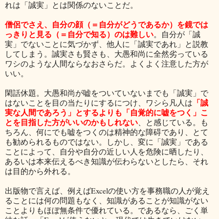
れは「誠実」とは関係のないことだ。
僧侶でさえ、自分の顔（＝自分がどうであるか）を鏡では
っきりと見る（＝自分で知る）のは難しい
。自分が「誠
実」でないことに気づかず、他人に「誠実であれ」と説教
してしまう。誠実さも賢さも、大愚和尚に全然劣っている
ワシのような人間ならなおさらだ。よくよく注意した方が
いい。
閑話休題。大愚和尚が嘘をついていないまでも「誠実」で
「誠
はないことを目の当たりにするにつけ、ワシら凡人は
実な人間であろう」とするよりも「自覚的に嘘をつく」こ
とを目指した方がいいのかもしれない
、と感じている。も
ちろん、何にでも嘘をつくのは精神的な障碍であり、とて
も勧められるものではない。しかし、変に「誠実」である
ことによって、自分や自分の近しい人を危険に晒したり、
あるいは本来伝えるべき知識が伝わらないとしたら、それ
は目的から外れる。
出版物で言えば、例えばExcelの使い方を事務職の人が覚え
ることには何の問題もなく、知識があることが知識がない
ことよりもほぼ無条件で優れている。であるなら、ごく単