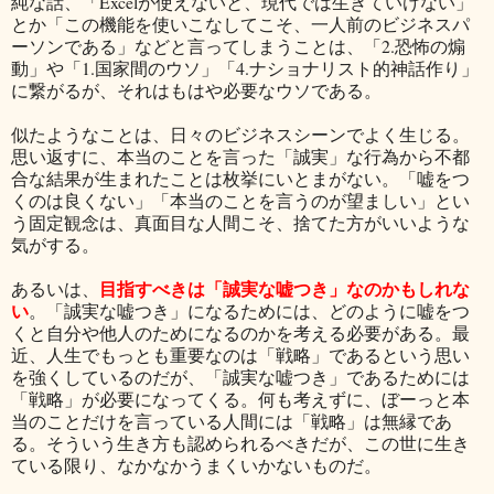
純な話、「Excelが使えないと、現代では生きていけない」
とか「この機能を使いこなしてこそ、一人前のビジネスパ
ーソンである」などと言ってしまうことは、「2.恐怖の煽
動」や「1.国家間のウソ」「4.ナショナリスト的神話作り」
に繋がるが、それはもはや必要なウソである。
似たようなことは、日々のビジネスシーンでよく生じる。
思い返すに、本当のことを言った「誠実」な行為から不都
合な結果が生まれたことは枚挙にいとまがない。「嘘をつ
くのは良くない」「本当のことを言うのが望ましい」とい
う固定観念は、真面目な人間こそ、捨てた方がいいような
気がする。
目指すべきは「誠実な嘘つき」なのかもしれな
あるいは、
い
。「誠実な嘘つき」になるためには、どのように嘘をつ
くと自分や他人のためになるのかを考える必要がある。最
近、人生でもっとも重要なのは「戦略」であるという思い
を強くしているのだが、「誠実な嘘つき」であるためには
「戦略」が必要になってくる。何も考えずに、ぼーっと本
当のことだけを言っている人間には「戦略」は無縁であ
る。そういう生き方も認められるべきだが、この世に生き
ている限り、なかなかうまくいかないものだ。