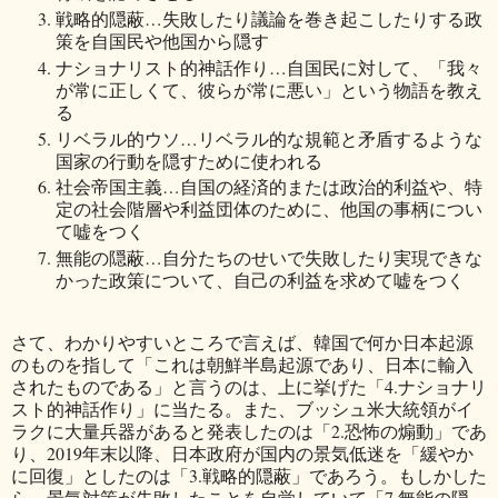
戦略的隠蔽…失敗したり議論を巻き起こしたりする政
策を自国民や他国から隠す
ナショナリスト的神話作り…自国民に対して、「我々
が常に正しくて、彼らが常に悪い」という物語を教え
る
リベラル的ウソ…リベラル的な規範と矛盾するような
国家の行動を隠すために使われる
社会帝国主義…自国の経済的または政治的利益や、特
定の社会階層や利益団体のために、他国の事柄につい
て嘘をつく
無能の隠蔽…自分たちのせいで失敗したり実現できな
かった政策について、自己の利益を求めて嘘をつく
さて、わかりやすいところで言えば、韓国で何か日本起源
のものを指して「これは朝鮮半島起源であり、日本に輸入
されたものである」と言うのは、上に挙げた「4.ナショナリ
スト的神話作り」に当たる。また、ブッシュ米大統領がイ
ラクに大量兵器があると発表したのは「2.恐怖の煽動」であ
り、2019年末以降、日本政府が国内の景気低迷を「緩やか
に回復」としたのは「3.戦略的隠蔽」であろう。もしかした
ら、景気対策が失敗したことを自覚していて「7.無能の隠