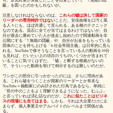
蔽」を図ったのかもしれないが。
これらの嘘は決して国家の
注意しなければならないのは、
リーダーの専売特許ではない
ことだ。安倍政権を口汚く罵
る人々にも、ほぼ共通して見られる、ある種のテクニック
なのである。流石に全てが当てはまるわけではないが、自
分が過去に褒めていた人が迷走し始めたので関連動画を非
公開にする「7.無能の隠蔽」や、自分がお金をもらっている
団体のことを持ち上げる「6.社会帝国主義」は日常的に見ら
れる。YouTubeで偉そうなことを言っている人の動画を10分
も見れば、だいたい上の項目のうちのいくつかが含まれて
いることに気づくはずだ。「嘘」と断ずる根拠がないの
で、そういった動画を挙げて例示するのは難しいのだが。
ワシがこの部分に引っかかったのには、さらに理由があ
る。これら嘘をつくことが国家のリーダーとか有名な
YouTube＝煽動家にのみ許された行為であるなら、単純に
「世の中のことをよく理解できるようになった。むふふ」
これに似たことはビジネ
と言っていれば済む話なのだが、
スの現場にも当てはまる
。しかも、それは大企業だけに止
まらず、個人事業主やアルバイトのレベルまで関係があ
る。