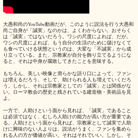
大愚和尚のYouTube動画だが、このように説法を行う大愚和
尚ご自身が「誠実」なのかは、よくわからない。おそらく
は「誠実」ではないだろう。ワシの尺度によれば、だが。
ワシの尺度によれば、もう自分の生活のために儲けなくて
も食べていける状態というのは、大変な「不誠実」から成
り立っている。また、宗教家が自分を飾り立てるようにな
ると、それは中身が腐敗してきたことを意味する。
もちろん、美しい映像と滑らかな語り口によって、ファン
は増えるだろう。そして、助けられる人も増えていくだろ
う。しかし、それは宗教家としての「誠実」とは関係がな
い。ローマ教会の歴史と残されている建造物・美術品を見
よ。
一方で、人助けという面から見れば、「誠実」であること
は必須ではなく、むしろ人助けの能力が高い方が重要であ
る。人助けという面から見れば、宗教家として誠実で人助
けに興味のない人よりは、説法がうまく、ファンを集めら
れる人の方が価値が高い。それはそれでいい。しかし、そ