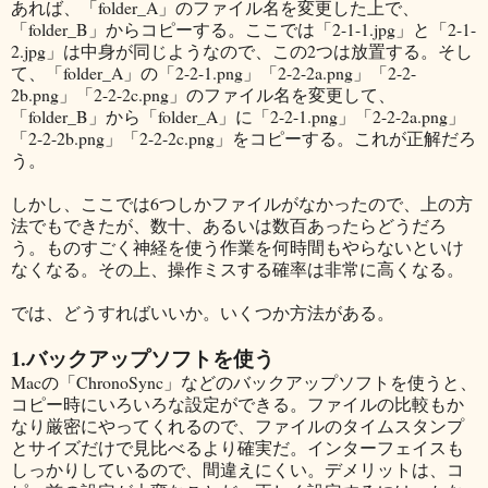
あれば、「folder_A」のファイル名を変更した上で、
「folder_B」からコピーする。ここでは「2-1-1.jpg」と「2-1-
2.jpg」は中身が同じようなので、この2つは放置する。そし
て、「folder_A」の「2-2-1.png」「2-2-2a.png」「2-2-
2b.png」「2-2-2c.png」のファイル名を変更して、
「folder_B」から「folder_A」に「2-2-1.png」「2-2-2a.png」
「2-2-2b.png」「2-2-2c.png」をコピーする。これが正解だろ
う。
しかし、ここでは6つしかファイルがなかったので、上の方
法でもできたが、数十、あるいは数百あったらどうだろ
う。ものすごく神経を使う作業を何時間もやらないといけ
なくなる。その上、操作ミスする確率は非常に高くなる。
では、どうすればいいか。いくつか方法がある。
1.バックアップソフトを使う
Macの「ChronoSync」などのバックアップソフトを使うと、
コピー時にいろいろな設定ができる。ファイルの比較もか
なり厳密にやってくれるので、ファイルのタイムスタンプ
とサイズだけで見比べるより確実だ。インターフェイスも
しっかりしているので、間違えにくい。デメリットは、コ