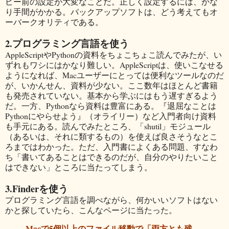
ピー前の設定が大変なことだ。正しく設定するには、かな
り手間がかかる。バックアップソフトは、どう考えてもオ
ーバークオリティである。
2.プログラミング言語を使う
AppleScriptやPythonの資料をちょこちょこ読んでみたが、い
ずれもワシにはかなり難しい。AppleScriptは、使いこなせる
ようになれば、Macユーザーにとっては便利なツールなのだ
が、いかんせん、資料が少ない。ここ数年はほとんど書籍
も発売されていない。基本から学ぶにはもう遅すぎるよう
だ。一方、Pythonなら資料は豊富にある。『退屈なことは
Pythonにやらせよう』（オライリー）など入門者向け資料
も手元にある。読んでみたところ、「shutil」モジュール
（あるいは、それに類するもの）を使えば良さそうなとこ
ろまではわかった。ただ、入門書によくある問題、すなわ
ち「書いてあることはできるのだが、自分のやりたいこと
はできない」ところに当たってしまう。
3.Finderを使う
プログラミング言語を調べながら、何かいいソフトはない
かと探していたら、こんなページに当たった。
Macで5個以上のファイル移動で「両方とも残