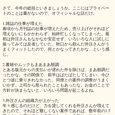
さて、今年の総括といきましょうか。ここにはプライベー
トのことは書かないので、オフィシャルな話だけ。
1.雑誌の仕事が増えた
春頃から月刊誌の仕事が増えたため、売り上げがそれほど
増えないにもかかわらず、始終忙しくなってしまった。最
初は外注さんもなかなか安定せず、いろいろな人に試しに
振ってみては反省していた。秋口から頼んだ外注さんがう
まくフィットしたので、何とかなってきたかな…という感
じ。
2.書籍やムックもまあまあ順調
とある版元からの支払いが遅れた件を除けば、まあ順調だ
ったかな。その関係で、前半はばたばたしてしまい、今ひ
とつ波に乗りきれなかった。同僚との案件の調整がうまく
いかず、上司から怒られたこともあったな。お金のことで
方針が決まらないと、いろいろ問題が起こるよね。
3.外注さんの組織力が上がった
年々感じるのだけど、力を貸してくれる外注さんが増えて
きたので、それほど難しくない案件であれば、数年前の1.5