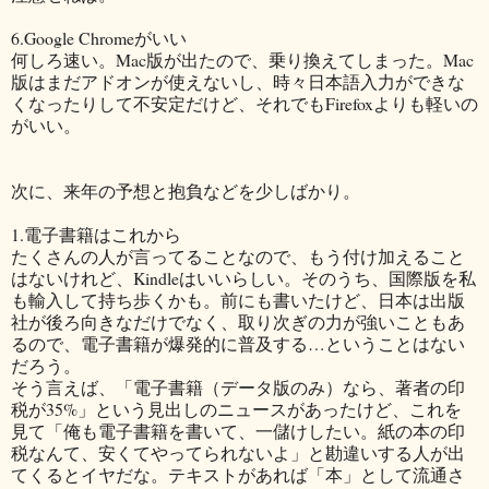
6.Google Chromeがいい
何しろ速い。Mac版が出たので、乗り換えてしまった。Mac
版はまだアドオンが使えないし、時々日本語入力ができな
くなったりして不安定だけど、それでもFirefoxよりも軽いの
がいい。
次に、来年の予想と抱負などを少しばかり。
1.電子書籍はこれから
たくさんの人が言ってることなので、もう付け加えること
はないけれど、Kindleはいいらしい。そのうち、国際版を私
も輸入して持ち歩くかも。前にも書いたけど、日本は出版
社が後ろ向きなだけでなく、取り次ぎの力が強いこともあ
るので、電子書籍が爆発的に普及する…ということはない
だろう。
そう言えば、「電子書籍（データ版のみ）なら、著者の印
税が35%」という見出しのニュースがあったけど、これを
見て「俺も電子書籍を書いて、一儲けしたい。紙の本の印
税なんて、安くてやってられないよ」と勘違いする人が出
てくるとイヤだな。テキストがあれば「本」として流通さ