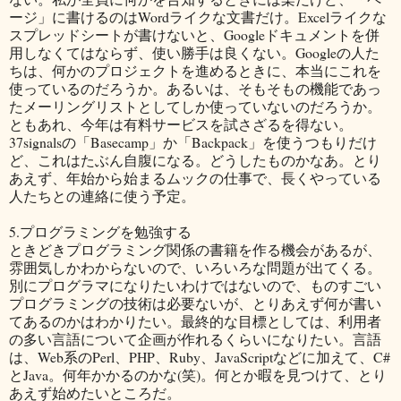
ージ」に書けるのはWordライクな文書だけ。Excelライクな
スプレッドシートが書けないと、Googleドキュメントを併
用しなくてはならず、使い勝手は良くない。Googleの人た
ちは、何かのプロジェクトを進めるときに、本当にこれを
使っているのだろうか。あるいは、そもそもの機能であっ
たメーリングリストとしてしか使っていないのだろうか。
ともあれ、今年は有料サービスを試さざるを得ない。
37signalsの「Basecamp」か「Backpack」を使うつもりだけ
ど、これはたぶん自腹になる。どうしたものかなあ。とり
あえず、年始から始まるムックの仕事で、長くやっている
人たちとの連絡に使う予定。
5.プログラミングを勉強する
ときどきプログラミング関係の書籍を作る機会があるが、
雰囲気しかわからないので、いろいろな問題が出てくる。
別にプログラマになりたいわけではないので、ものすごい
プログラミングの技術は必要ないが、とりあえず何が書い
てあるのかはわかりたい。最終的な目標としては、利用者
の多い言語について企画が作れるくらいになりたい。言語
は、Web系のPerl、PHP、Ruby、JavaScriptなどに加えて、C#
とJava。何年かかるのかな(笑)。何とか暇を見つけて、とり
あえず始めたいところだ。