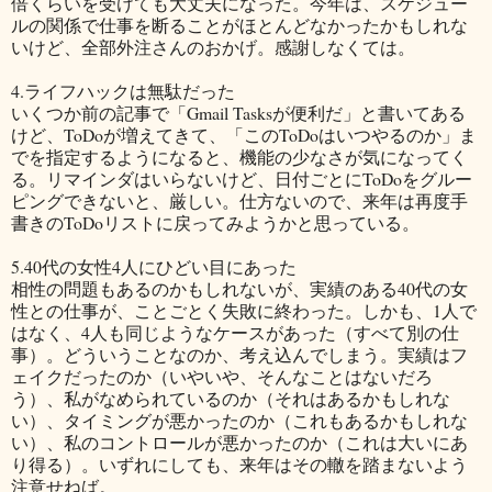
倍くらいを受けても大丈夫になった。今年は、スケジュー
ルの関係で仕事を断ることがほとんどなかったかもしれな
いけど、全部外注さんのおかげ。感謝しなくては。
4.ライフハックは無駄だった
いくつか前の記事で「Gmail Tasksが便利だ」と書いてある
けど、ToDoが増えてきて、「このToDoはいつやるのか」ま
でを指定するようになると、機能の少なさが気になってく
る。リマインダはいらないけど、日付ごとにToDoをグルー
ピングできないと、厳しい。仕方ないので、来年は再度手
書きのToDoリストに戻ってみようかと思っている。
5.40代の女性4人にひどい目にあった
相性の問題もあるのかもしれないが、実績のある40代の女
性との仕事が、ことごとく失敗に終わった。しかも、1人で
はなく、4人も同じようなケースがあった（すべて別の仕
事）。どういうことなのか、考え込んでしまう。実績はフ
ェイクだったのか（いやいや、そんなことはないだろ
う）、私がなめられているのか（それはあるかもしれな
い）、タイミングが悪かったのか（これもあるかもしれな
い）、私のコントロールが悪かったのか（これは大いにあ
り得る）。いずれにしても、来年はその轍を踏まないよう
注意せねば。