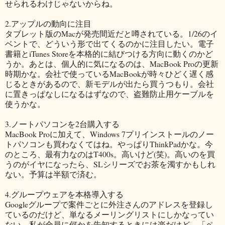
せられるわけじゃないからね。
2.アップルの動向に注目
タブレット版のMacが発売間近だと噂されている。1/26のイ
ベントで、どういう形で出てくるのかに注目したい。電子
書籍とiTunes Storeを本格的に結びつける方向に動くのかど
うか。あとは、個人的に気になるのは、MacBook Proの更新
時期かな。会社で使っているMacBookが時々ひどく遅く感
じるときがあるので、新モデルが出たら買うつもり。会社
に置きっぱなしになるはずなので、盗難防止用ケーブルを
使うかな。
3.ノートパソコンを2台購入する
MacBook Proに加えて、Windows 7プリインストールのノー
トパソコンも買わなくてはね。やっぱりThinkPadかな。今
のところ、最有力なのはT400s。高いけど(笑)。高いのを買
うのがイヤになったら、SLシリーズでお茶を濁すかもしれ
ない。予算は半額で済む。
4.グループウェアを本格導入する
Googleグループで案件ごとに外注さんのアドレスを登録し
ているのだけど、単なるメーリングリストにしかなってい
ない。私が全員に何かを告知するときには楽だけど、「ペ