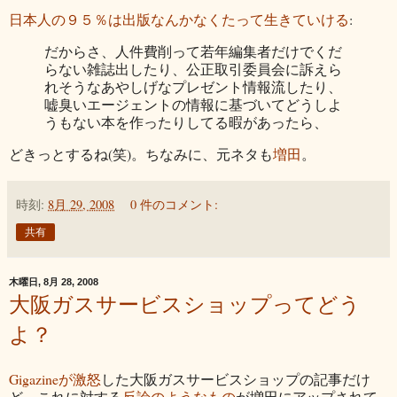
日本人の９５％は出版なんかなくたって生きていける
:
だからさ、人件費削って若年編集者だけでくだ
らない雑誌出したり、公正取引委員会に訴えら
れそうなあやしげなプレゼント情報流したり、
嘘臭いエージェントの情報に基づいてどうしよ
うもない本を作ったりしてる暇があったら、
どきっとするね(笑)。ちなみに、元ネタも
増田
。
時刻:
8月 29, 2008
0 件のコメント:
共有
木曜日, 8月 28, 2008
大阪ガスサービスショップってどう
よ？
Gigazineが激怒
した大阪ガスサービスショップの記事だけ
ど、これに対する
反論のようなもの
が増田にアップされて