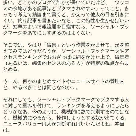
多い。どこかのブログで誰かが書いていたけど、「ツッコ
ミの余地がある記事ほどブクマされやすい」ってこと。き
っちり考えて結論まで書くと、かえって他人の目を引きに
くい。釣り記事を書きたいなら、この特性を生かせばいい
が、効率のよい情報流通を目指すなら、ソーシャル・ブッ
クマークをあてにしすぎるのはよくない。
そこでは、やはり「編集」という作業をかませて、形を整
えてみてはどうだろうか。ソーシャル・ブックマークやア
クセスランキングでおおざっぱに網をかけた上で、編集者
（あるいは、編集的センスのある人）が特定の視点からま
とめる。
うーん、何かのまとめサイトやニュースサイトの管理人
と、やるべきことは同じなのか…。
それにしても、ソーシャル・ブックマークでブクマする人
に対して重みを付けて、ランキングを考えるようにしたら
どうかなあ。今のように、機械的に数で判別するのではな
く。機械的にやるから、操作しようとする奴が出てくる。
ニュースバリューは人が判断すればいいんだよね、本当
は。