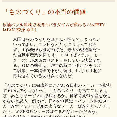
「ものづくり」の本当の価値
原油バブル崩壊で経済のパラダイムが変わる / SAFETY
JAPAN [森永 卓郎]
米国はものづくりをほとんど捨ててしまったと
いってよい。テレビなどとうにつくっておら
ず、工作機械も風前の灯だ。最大の製造業だっ
た自動車産業を見て も、ＧＭ（ゼネラル・モー
ターズ）が20％のリストラをしている状態であ
る。ＧＭの株価は、昨年の秋に40ドル台をつけ
て以来、一本調子で下がり続け、い まや１桁に
落ち込んでいるありさまなのだ。
「ものづくり」に徹底的にこだわる日本のメーカーを批判
する声は少なくないが、「ものづくり」を捨ててしまえ
ば、あとはサービスに徹底するか、貨幣で貨幣を産むかし
かないと思う。例えば、日本のIT関連・パソコン関連メー
カーがすべてアップルのようなメーカーばかりだったとし
たら、W-ZERO3シリーズは生まれなかっただろう。
ThinkPadもRealForceも生まれなかっただろう。