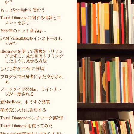
か？
もっとSpotlightを使おう
Touch Diamondに関する情報とコ
メントを少し
2009年のヒット商品は…
xVM VirtualBoxをインストールし
てみた
Illustratorを使って画像をトリミン
グせずに、見た目はトリミング
したように見せる方法
しだち君がITProに登場
プログラマ出身者にまた泣かされ
る
ノートタイプのMac、ラインナッ
プが一新される
新MacBook、もうすぐ発表
移民受け入れに反対する
Touch Diamondベンチマーク第2弾
Touch Diamondを使ってみた
Bloggerの投稿画面を大きくするに