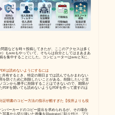
問題などを時々投稿してきたが、ここのアクセスは多く
ter）もnoteもやっていて、そちらは自分としてはまあまあ
を集中することにした。コンピューターはnoteとXに、
PDFは読めないようにするには
者と共有するとき、特定の期日までは読んでもかまわない
用を防ぐために削除したいことがある。削除したいと言
ソコンから勝手に削除することはできないので、期限が
たPDFを開いても読めないようなPDFを作って渡すのは
分証明書のコピー方法の指示が酷すぎた【役所よりも役
ンバーカードのコピー提出を求められるが、その場合
真から切り抜いた画像をIllustratorに貼り付け、プリ