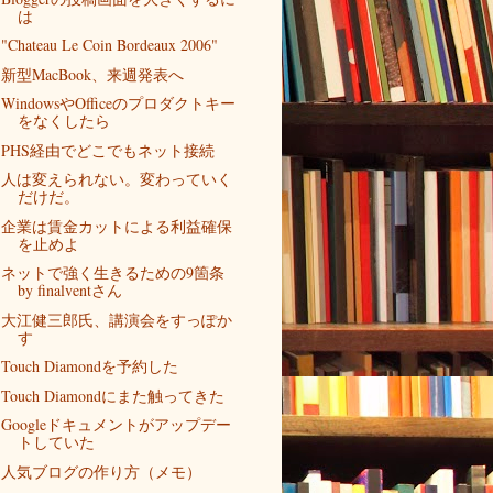
は
"Chateau Le Coin Bordeaux 2006"
新型MacBook、来週発表へ
WindowsやOfficeのプロダクトキー
をなくしたら
PHS経由でどこでもネット接続
人は変えられない。変わっていく
だけだ。
企業は賃金カットによる利益確保
を止めよ
ネットで強く生きるための9箇条
by finalventさん
大江健三郎氏、講演会をすっぽか
す
Touch Diamondを予約した
Touch Diamondにまた触ってきた
Googleドキュメントがアップデー
トしていた
人気ブログの作り方（メモ）