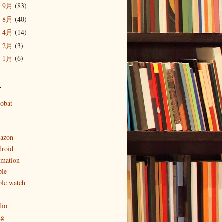
9月
(83)
►
8月
(40)
►
4月
(14)
►
2月
(3)
►
1月
(6)
►
ル
robat
azon
droid
imation
ple
ple watch
dio
ng