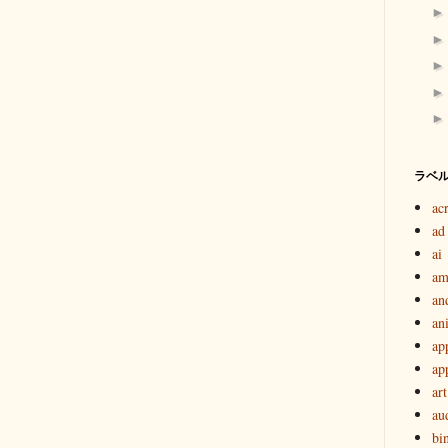
ラベ
ac
ad
ai
am
an
an
ap
ap
art
au
bi