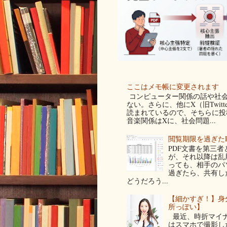
ここはメモ帳に変更されます
コンピューター関係の話や社会
ない。さらに、他にX（旧Twit
読まれているので、そちらに投稿
音楽関係はXに、社会問題...
閲覧期限を過ぎた
PDF文書を第三
が、それ以降は乱
っても、相手のパ
過ぎたら、共有し
どうだろう...
【細かすぎ！】身
所っぽい】
最近、時折マイナ
はスマホで撮影した写