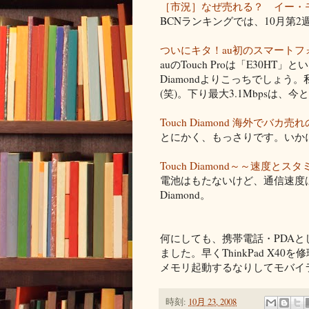
［市況］なぜ売れる？ イー・モバ
BCNランキングでは、10月第
ついにキタ！au初のスマートフ
auのTouch Proは「E30H
Diamondよりこっちでしょう。私
(笑)。下り最大3.1Mbpsは
Touch Diamond 海外でバカ
とにかく、もっさりです。いかにi
Touch Diamond～～速度と
電池はもたないけど、通信速度は
Diamond。
何にしても、携帯電話・PDA
ました。早くThinkPad X40を修
メモリ起動するなりしてモバイ
時刻:
10月 23, 2008