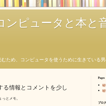
コンピュータと本と
。
読むため、コンピュータを使うために生きている男
Pages
秘
ndに関する情報とコメントを少し
秘
ょっとメモ。
ブログ