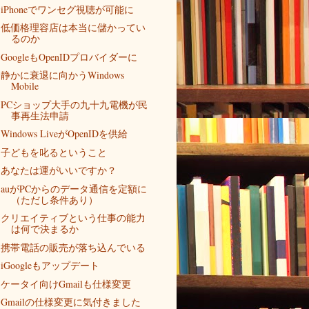
iPhoneでワンセグ視聴が可能に
低価格理容店は本当に儲かってい
るのか
GoogleもOpenIDプロバイダーに
静かに衰退に向かうWindows
Mobile
PCショップ大手の九十九電機が民
事再生法申請
Windows LiveがOpenIDを供給
子どもを叱るということ
あなたは運がいいですか？
auがPCからのデータ通信を定額に
（ただし条件あり）
クリエイティブという仕事の能力
は何で決まるか
携帯電話の販売が落ち込んでいる
iGoogleもアップデート
ケータイ向けGmailも仕様変更
Gmailの仕様変更に気付きました