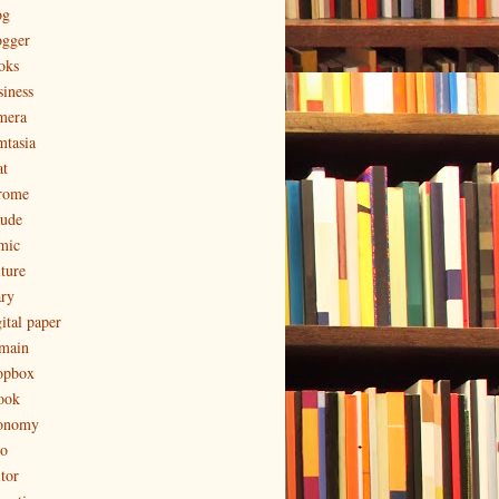
og
ogger
oks
siness
mera
mtasia
at
rome
aude
mic
lture
ary
ital paper
main
opbox
ook
onomy
to
tor