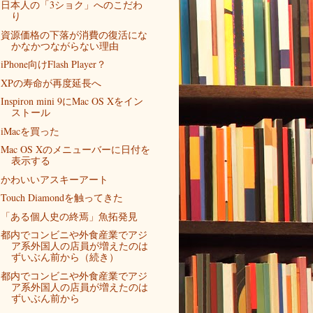
日本人の「3ショク」へのこだわ
り
資源価格の下落が消費の復活にな
かなかつながらない理由
iPhone向けFlash Player？
XPの寿命が再度延長へ
Inspiron mini 9にMac OS Xをイン
ストール
iMacを買った
Mac OS Xのメニューバーに日付を
表示する
かわいいアスキーアート
Touch Diamondを触ってきた
「ある個人史の終焉」魚拓発見
都内でコンビニや外食産業でアジ
ア系外国人の店員が増えたのは
ずいぶん前から（続き）
都内でコンビニや外食産業でアジ
ア系外国人の店員が増えたのは
ずいぶん前から