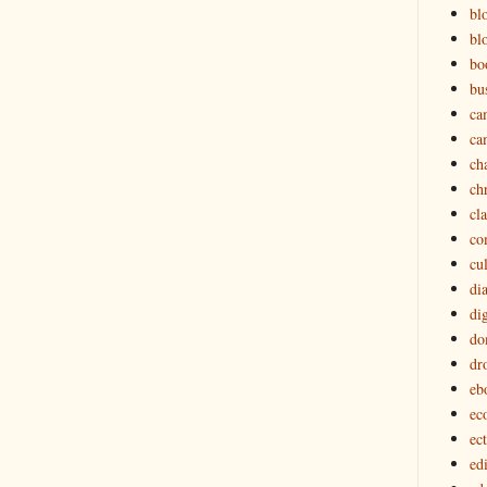
bl
bl
bo
bu
ca
ca
ch
ch
cl
co
cu
di
dig
do
dr
eb
ec
ec
edi