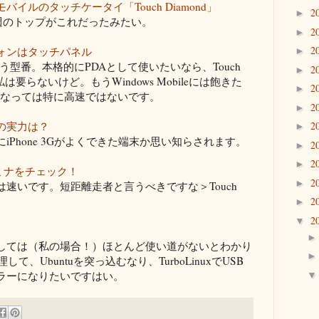
イルのタッチケータイ「Touch Diamond」
2
►
2週のトップがこれだったみたい。
2
►
2
ォンはタッチパネル
►
T」という型番。本格的にPDAとして使いたいなら、Touch
2
►
は要らないけど。もうWindows Mobileには飽きた
2
►
、今となっては特に高速ではないです。
2
►
売れの実力は？
2
►
Phone 3Gがよくできた端末か思い知らされます。
2
►
2
►
スタミナをチェック！
2
►
速いです。短距離走者と言うべきですな＞Touch
2
►
2
▼
としては（私の場合！）ほとんど使い道がないとわかり
理して、Ubuntuを突っ込むなり、TurboLinuxでUSB
ラーになりたいですはい。