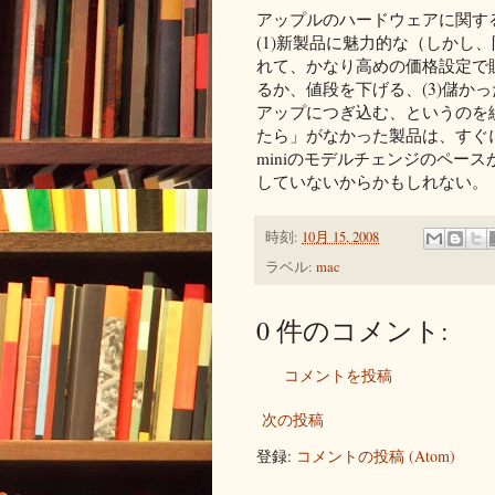
アップルのハードウェアに関す
(1)新製品に魅力的な（しかし
れて、かなり高めの価格設定で販
るか、値段を下げる、(3)儲か
アップにつぎ込む、というのを繰
たら」がなかった製品は、すぐにラ
miniのモデルチェンジのペー
していないからかもしれない。
時刻:
10月 15, 2008
ラベル:
mac
0 件のコメント:
コメントを投稿
次の投稿
登録:
コメントの投稿 (Atom)