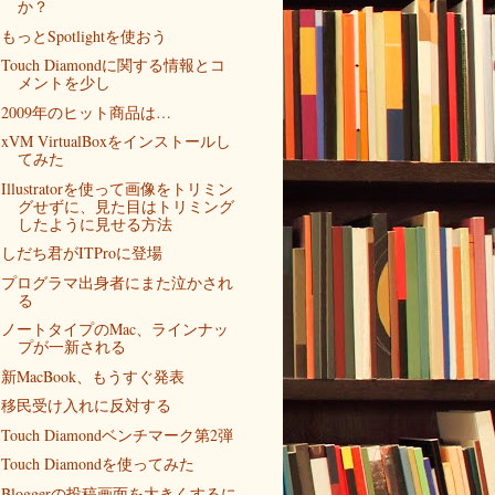
か？
もっとSpotlightを使おう
Touch Diamondに関する情報とコ
メントを少し
2009年のヒット商品は…
xVM VirtualBoxをインストールし
てみた
Illustratorを使って画像をトリミン
グせずに、見た目はトリミング
したように見せる方法
しだち君がITProに登場
プログラマ出身者にまた泣かされ
る
ノートタイプのMac、ラインナッ
プが一新される
新MacBook、もうすぐ発表
移民受け入れに反対する
Touch Diamondベンチマーク第2弾
Touch Diamondを使ってみた
Bloggerの投稿画面を大きくするに