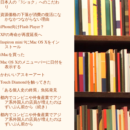
日本人の「3ショク」へのこだわ
り
資源価格の下落が消費の復活にな
かなかつながらない理由
iPhone向けFlash Player？
XPの寿命が再度延長へ
Inspiron mini 9にMac OS Xをイン
ストール
iMacを買った
Mac OS Xのメニューバーに日付を
表示する
かわいいアスキーアート
Touch Diamondを触ってきた
「ある個人史の終焉」魚拓発見
都内でコンビニや外食産業でアジ
ア系外国人の店員が増えたのは
ずいぶん前から（続き）
都内でコンビニや外食産業でアジ
ア系外国人の店員が増えたのは
ずいぶん前から