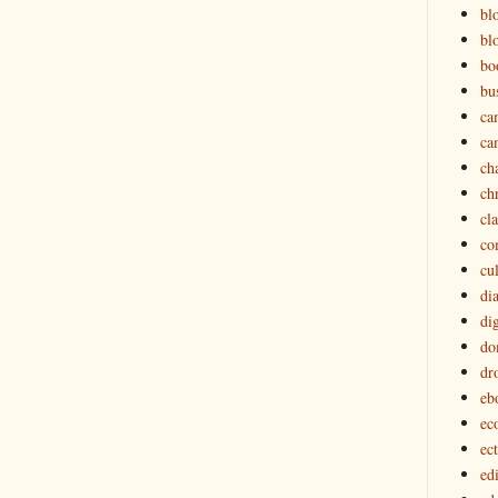
bl
bl
bo
bu
ca
ca
ch
ch
cl
co
cu
di
dig
do
dr
eb
ec
ec
edi