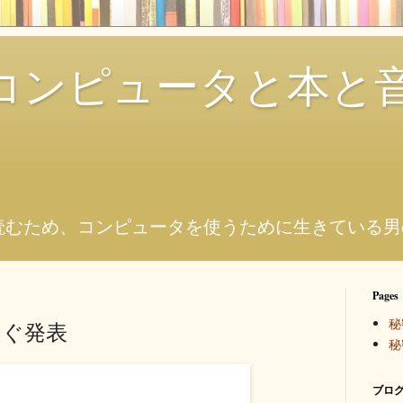
コンピュータと本と
。
読むため、コンピュータを使うために生きている男
Pages
秘
すぐ発表
秘
ブログ