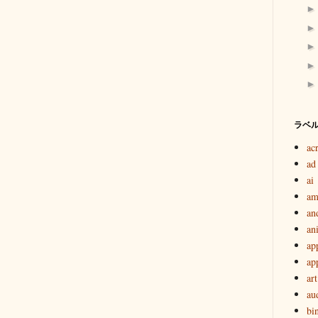
ラベ
ac
ad
ai
am
an
an
ap
ap
art
au
bi