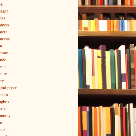
og
ogger
oks
siness
mera
mtasia
at
rome
aude
mic
lture
ary
ital paper
main
opbox
ook
onomy
to
tor