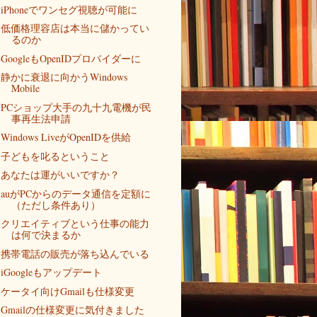
iPhoneでワンセグ視聴が可能に
低価格理容店は本当に儲かってい
るのか
GoogleもOpenIDプロバイダーに
静かに衰退に向かうWindows
Mobile
PCショップ大手の九十九電機が民
事再生法申請
Windows LiveがOpenIDを供給
子どもを叱るということ
あなたは運がいいですか？
auがPCからのデータ通信を定額に
（ただし条件あり）
クリエイティブという仕事の能力
は何で決まるか
携帯電話の販売が落ち込んでいる
iGoogleもアップデート
ケータイ向けGmailも仕様変更
Gmailの仕様変更に気付きました