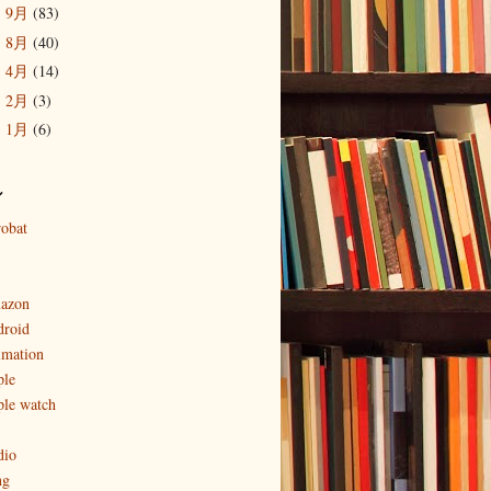
9月
(83)
►
8月
(40)
►
4月
(14)
►
2月
(3)
►
1月
(6)
►
ル
robat
azon
droid
imation
ple
ple watch
dio
ng