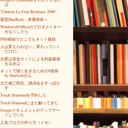
は
"Chateau Le Coin Bordeaux 2006"
新型MacBook、来週発表へ
WindowsやOfficeのプロダクトキー
をなくしたら
PHS経由でどこでもネット接続
人は変えられない。変わっていく
だけだ。
企業は賃金カットによる利益確保
を止めよ
ネットで強く生きるための9箇条
by finalventさん
大江健三郎氏、講演会をすっぽか
す
Touch Diamondを予約した
Touch Diamondにまた触ってきた
Googleドキュメントがアップデー
トしていた
人気ブログの作り方（メモ）