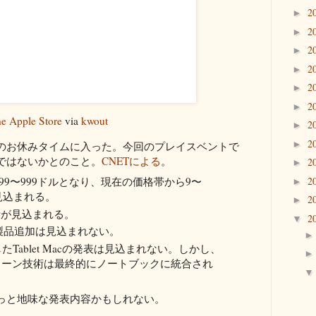
2
►
2
►
2
►
2
►
2
►
2
►
e Apple Store
via
kwout
2
►
2
►
のお休みタイムに入った。今回のプレイスベントで
ではないかとのこと。
CNETによる
。
2
►
899〜999ドルとなり、現在の価格帯から9〜
2
►
見込まれる。
2
►
設計が見込まれる。
2
▼
新製品追加は見込まれない。
Tablet Macの発表は見込まれない。しかし、
スクリーン技術は最終的にノートブックに統合され
っと地味な発表内容かもしれない。