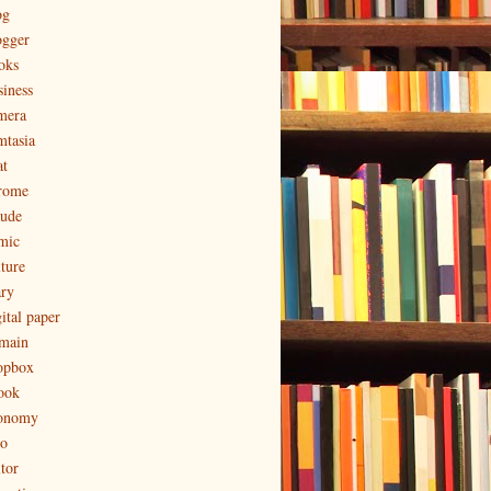
og
ogger
oks
siness
mera
mtasia
at
rome
aude
mic
lture
ary
ital paper
main
opbox
ook
onomy
to
tor