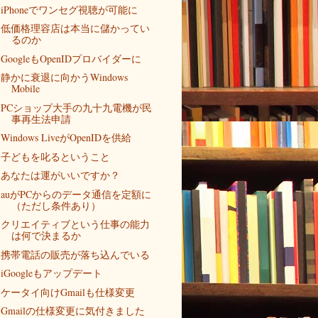
iPhoneでワンセグ視聴が可能に
低価格理容店は本当に儲かってい
るのか
GoogleもOpenIDプロバイダーに
静かに衰退に向かうWindows
Mobile
PCショップ大手の九十九電機が民
事再生法申請
Windows LiveがOpenIDを供給
子どもを叱るということ
あなたは運がいいですか？
auがPCからのデータ通信を定額に
（ただし条件あり）
クリエイティブという仕事の能力
は何で決まるか
携帯電話の販売が落ち込んでいる
iGoogleもアップデート
ケータイ向けGmailも仕様変更
Gmailの仕様変更に気付きました