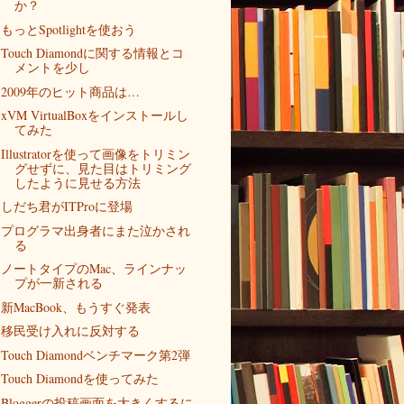
か？
もっとSpotlightを使おう
Touch Diamondに関する情報とコ
メントを少し
2009年のヒット商品は…
xVM VirtualBoxをインストールし
てみた
Illustratorを使って画像をトリミン
グせずに、見た目はトリミング
したように見せる方法
しだち君がITProに登場
プログラマ出身者にまた泣かされ
る
ノートタイプのMac、ラインナッ
プが一新される
新MacBook、もうすぐ発表
移民受け入れに反対する
Touch Diamondベンチマーク第2弾
Touch Diamondを使ってみた
Bloggerの投稿画面を大きくするに