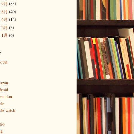
9月
(83)
►
8月
(40)
►
4月
(14)
►
2月
(3)
►
1月
(6)
►
ル
robat
azon
droid
imation
ple
ple watch
dio
ng