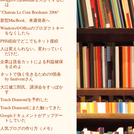
は
"Chateau Le Coin Bordeaux 2006"
新型MacBook、来週発表へ
WindowsやOfficeのプロダクトキー
をなくしたら
PHS経由でどこでもネット接続
人は変えられない。変わっていく
だけだ。
企業は賃金カットによる利益確保
を止めよ
ネットで強く生きるための9箇条
by finalventさん
大江健三郎氏、講演会をすっぽか
す
Touch Diamondを予約した
Touch Diamondにまた触ってきた
Googleドキュメントがアップデー
トしていた
人気ブログの作り方（メモ）