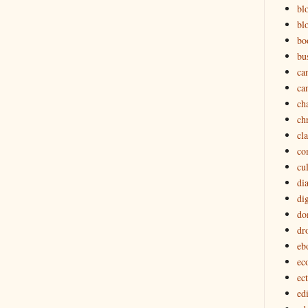
bl
bl
bo
bu
ca
ca
ch
ch
cl
co
cu
di
dig
do
dr
eb
ec
ec
edi