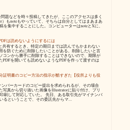
問題などを時々投稿してきたが、ここのアクセスは多く
ter）もnoteもやっていて、そちらは自分としてはまあまあ
を集中することにした。コンピューターはnoteとXに、
PDFは読めないようにするには
者と共有するとき、特定の期日までは読んでもかまわない
用を防ぐために削除したいことがある。削除したいと言
ソコンから勝手に削除することはできないので、期限が
たPDFを開いても読めないようなPDFを作って渡すのは
分証明書のコピー方法の指示が酷すぎた【役所よりも役
ンバーカードのコピー提出を求められるが、その場合
真から切り抜いた画像をIllustratorに貼り付け、プリ
に印刷して対応していた。 先日、ある取引先がマイナンバ
るということで、その委託先からマ...