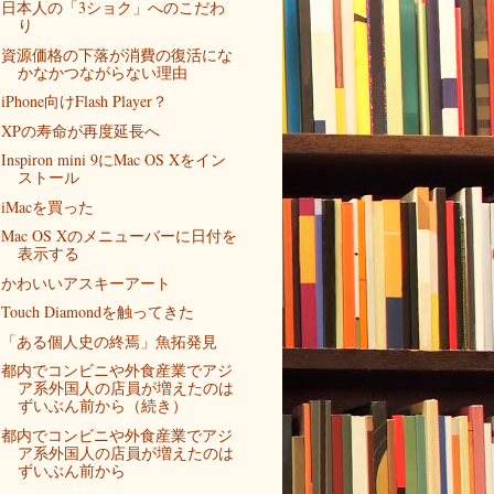
日本人の「3ショク」へのこだわ
り
資源価格の下落が消費の復活にな
かなかつながらない理由
iPhone向けFlash Player？
XPの寿命が再度延長へ
Inspiron mini 9にMac OS Xをイン
ストール
iMacを買った
Mac OS Xのメニューバーに日付を
表示する
かわいいアスキーアート
Touch Diamondを触ってきた
「ある個人史の終焉」魚拓発見
都内でコンビニや外食産業でアジ
ア系外国人の店員が増えたのは
ずいぶん前から（続き）
都内でコンビニや外食産業でアジ
ア系外国人の店員が増えたのは
ずいぶん前から