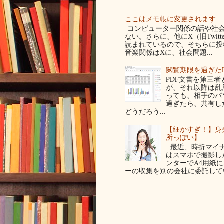
ここはメモ帳に変更されます
コンピューター関係の話や社会
ない。さらに、他にX（旧Twit
読まれているので、そちらに投稿
音楽関係はXに、社会問題...
閲覧期限を過ぎた
PDF文書を第三
が、それ以降は乱
っても、相手のパ
過ぎたら、共有し
どうだろう...
【細かすぎ！】身
所っぽい】
最近、時折マイナ
はスマホで撮影した写
ンターでA4用紙
ーの収集を別の会社に委託してい