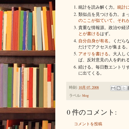
統計を読み解く力。
統計
類似点を見つける力。ま
のここが似ていて、それ
貴重な情報源。政治や経
とが書ける
はず。
自分自身が有名
。くだら
だけでアクセスが集まる
アオリを書ける
。大人し
ば、反対意見の人を釣れ
続ける。毎日数エントリ
に出てくる。
時刻:
10月 07, 2008
ラベル:
blog
0 件のコメント:
コメントを投稿