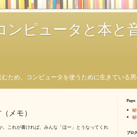
コンピュータと本と
。
読むため、コンピュータを使うために生きている男
Pages
秘
方（メモ）
秘
か。これが書ければ、みんな「ほー」とうなってくれ
ブログ