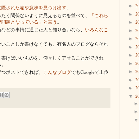
2
►
に隠された嘘や意味を見つけ出す
。
2
►
ったく関係ないように見えるものを並べて、
「これら
が問題となっている」と言う
。
2
►
済などの事情に通じた人と知り合いなら、
いろんなこ
2
►
2
►
ないことしか書けなくても、有名人のブログならそれ
2
►
。
2
►
く書けばいいものを、仰々しくアオることができれ
2
►
る。
2
ずつポストできれば、
こんなブログ
でもGoogleで上位
►
2
►
2
►
2
▼