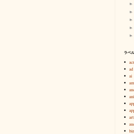
ラベ
ac
ad
ai
am
an
an
ap
ap
art
au
bi