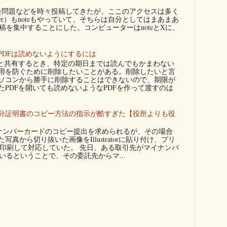
問題などを時々投稿してきたが、ここのアクセスは多く
ter）もnoteもやっていて、そちらは自分としてはまあまあ
を集中することにした。コンピューターはnoteとXに、
PDFは読めないようにするには
者と共有するとき、特定の期日までは読んでもかまわない
用を防ぐために削除したいことがある。削除したいと言
ソコンから勝手に削除することはできないので、期限が
たPDFを開いても読めないようなPDFを作って渡すのは
分証明書のコピー方法の指示が酷すぎた【役所よりも役
ンバーカードのコピー提出を求められるが、その場合
真から切り抜いた画像をIllustratorに貼り付け、プリ
に印刷して対応していた。 先日、ある取引先がマイナンバ
るということで、その委託先からマ...