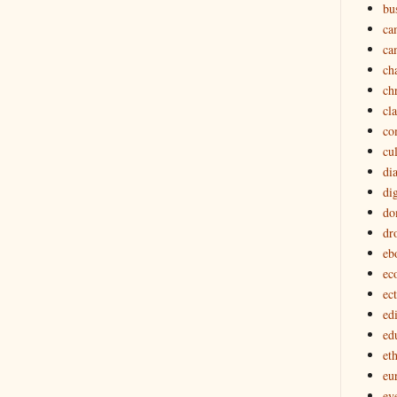
bu
ca
ca
ch
ch
cl
co
cu
di
dig
do
dr
eb
ec
ec
edi
ed
eth
eu
ev