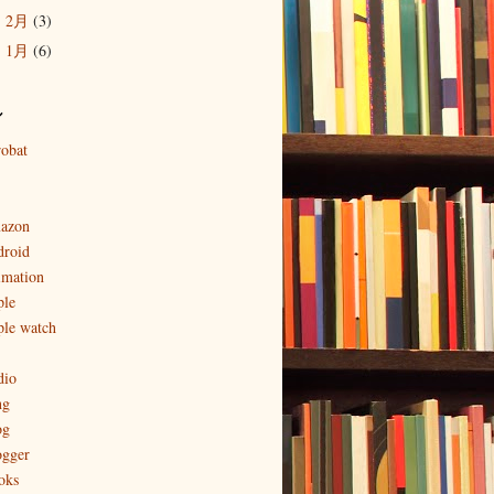
2月
(3)
►
1月
(6)
►
ル
robat
azon
droid
imation
ple
ple watch
dio
ng
og
ogger
oks