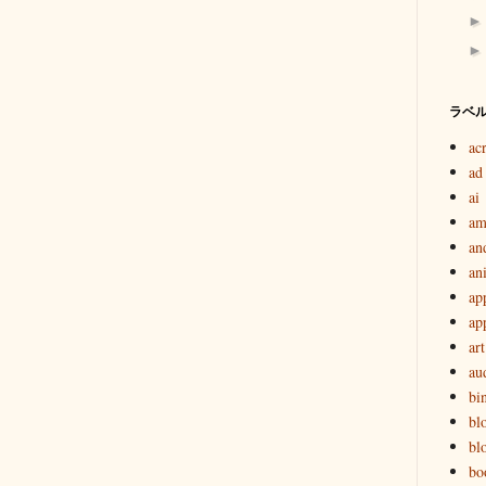
ラベ
ac
ad
ai
am
an
an
ap
ap
art
au
bi
bl
bl
bo