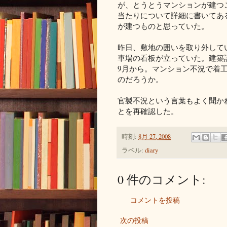
が、とうとうマンションが建つ
当たりについて詳細に書いてあ
が建つものと思っていた。
昨日、敷地の囲いを取り外して
車場の看板が立っていた。
建築
9月から。マンション不況で着
のだろうか。
官製不況という言葉もよく聞か
とを再確認した。
時刻:
8月 27, 2008
ラベル:
diary
0 件のコメント:
コメントを投稿
次の投稿