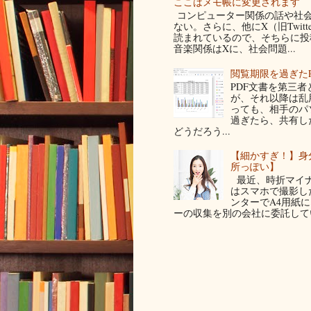
ここはメモ帳に変更されます
コンピューター関係の話や社会
ない。さらに、他にX（旧Twit
読まれているので、そちらに投稿
音楽関係はXに、社会問題...
閲覧期限を過ぎた
PDF文書を第三
が、それ以降は乱
っても、相手のパ
過ぎたら、共有し
どうだろう...
【細かすぎ！】身
所っぽい】
最近、時折マイナ
はスマホで撮影した写
ンターでA4用紙
ーの収集を別の会社に委託してい