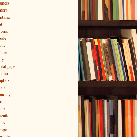
siness
mera
mtasia
at
rome
aude
mic
lture
ary
ital paper
main
opbox
ook
onomy
to
tor
ucation
ics
rope
ernote