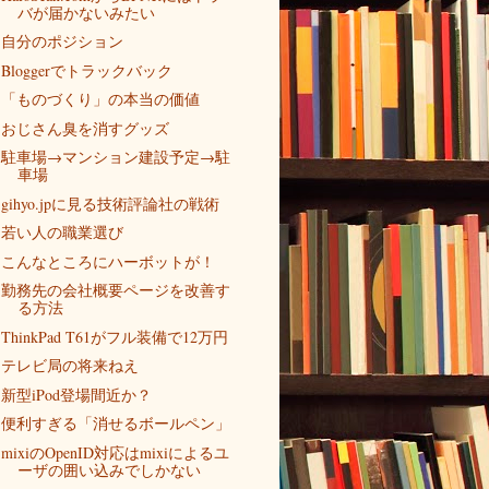
バが届かないみたい
自分のポジション
Bloggerでトラックバック
「ものづくり」の本当の価値
おじさん臭を消すグッズ
駐車場→マンション建設予定→駐
車場
gihyo.jpに見る技術評論社の戦術
若い人の職業選び
こんなところにハーボットが！
勤務先の会社概要ページを改善す
る方法
ThinkPad T61がフル装備で12万円
テレビ局の将来ねえ
新型iPod登場間近か？
便利すぎる「消せるボールペン」
mixiのOpenID対応はmixiによるユ
ーザの囲い込みでしかない