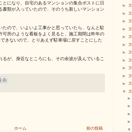
ことになり、自宅のあるマンションの集合ポストに日
2
►
る書類が入っていたので、そのうち新しいマンション
2
►
2
►
いたので、
いよいよ工事かと思っていたら、
なんと駐
2
►
許可所のような看板をよく見ると、
施工期間は昨年の
2
►
工できないので、
とりあえず駐車場に戻すことにした
2
►
2
►
れるが、身近なところにも、
その余波が及んでいるこ
2
►
2
►
2
►
2
►
2
▼
ホーム
前の投稿