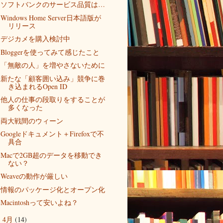
ソフトバンクのサービス品質は…
Windows Home Server日本語版が
リリース
デジカメを購入検討中
Bloggerを使ってみて感じたこと
「無敵の人」を増やさないために
新たな「顧客囲い込み」競争に巻
き込まれるOpen ID
他人の仕事の段取りをすることが
多くなった
両大戦間のウィーン
Googleドキュメント＋Firefoxで不
具合
Macで2GB超のデータを移動でき
ない？
Weaveの動作が厳しい
情報のパッケージ化とオープン化
Macintoshって安いよね？
4月
(14)
►