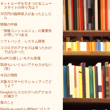
ネットユーザを引きつけるニュー
スサイトの作り方は？
30万円の臨時収入があったとした
ら
情報の中核
「情報コンシェルジュ」の重要性
が増しつつある
ソフトバンク、システム障害
ココログのアクセスは減ったわけ
ではなかった
EeePCの新しいモデル登場
気持ちいいくらいアクセスがない
(笑)
今日の増田
大阪ガスサービスショップってど
うよ？
Googleからココログへのアクセス
が減少？
昔のこと
HaloScan.comからBPNetにはトラ