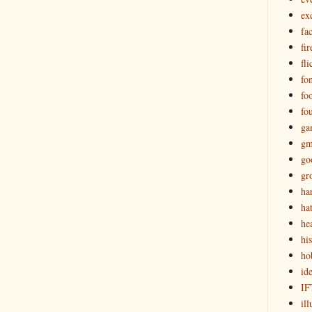
ex
fa
fir
fli
fon
fo
fo
ga
gm
go
gr
ha
ha
he
hi
ho
id
IF
ill