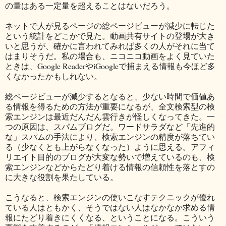
の量はある一定量を超えることはないだろう。
ネットで人が見るページの総ページビューが減少に転じた
という統計をどこかで見た。動画共有サイトの登場が大き
いと思うが、確かに言われてみれば多くの人がそれに当て
はまりそうだ。私の場合も、ニコニコ動画をよく見ていた
ときは、Google ReaderやiGoogleで捕まえる情報も今ほど多
くなかったかもしれない。
総ページビューが減少するとなると、少ない時間で価値あ
る情報を得るための方法が重要になるが、全文検索型の検
索エンジンは最近だんだん雲行きが怪しくなってきた。一
つの原因は、スパムブログだ。ワードサラダなど「先進的
な」スパムの手法により、検索エンジンの精度が落ちてい
る（少なくとも上がらなくなった）ように思える。アフィ
リエイト目的のブログが大変な勢いで増えているのも、検
索エンジンなどからたどり着ける情報の信頼性を落とすの
に大きな役割を果たしている。
こうなると、検索エンジンの使いこなすテクニックが優れ
ている人はともかく、そうではない人はなかなか求める情
報にたどり着きにくくなる、ということになる。こういう