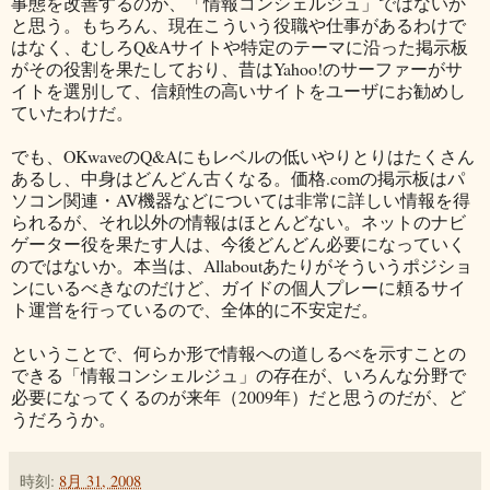
事態を改善するのが、「情報コンシェルジュ」ではないか
と思う。もちろん、現在こういう役職や仕事があるわけで
はなく、むしろQ&Aサイトや特定のテーマに沿った掲示板
がその役割を果たしており、昔はYahoo!のサーファーがサ
イトを選別して、信頼性の高いサイトをユーザにお勧めし
ていたわけだ。
でも、OKwaveのQ&Aにもレベルの低いやりとりはたくさん
あるし、中身はどんどん古くなる。価格.comの掲示板はパ
ソコン関連・AV機器などについては非常に詳しい情報を得
られるが、それ以外の情報はほとんどない。ネットのナビ
ゲーター役を果たす人は、今後どんどん必要になっていく
のではないか。本当は、Allaboutあたりがそういうポジショ
ンにいるべきなのだけど、ガイドの個人プレーに頼るサイ
ト運営を行っているので、全体的に不安定だ。
ということで、何らか形で情報への道しるべを示すことの
できる「情報コンシェルジュ」の存在が、いろんな分野で
必要になってくるのが来年（2009年）だと思うのだが、ど
うだろうか。
時刻:
8月 31, 2008