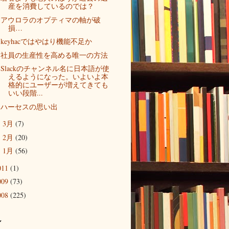
産を消費しているのでは？
アウロラのオプティマの軸が破
損…
keyhacではやはり機能不足か
社員の生産性を高める唯一の方法
Slackのチャンネル名に日本語が使
えるようになった。いよいよ本
格的にユーザーが増えてきても
いい段階...
ハーセスの思い出
3月
(7)
►
2月
(20)
►
1月
(56)
►
011
(1)
009
(73)
008
(225)
ル