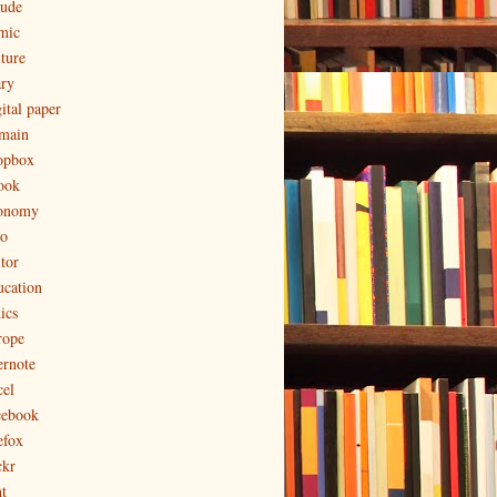
aude
mic
lture
ary
ital paper
main
opbox
ook
onomy
to
tor
ucation
ics
rope
ernote
cel
cebook
efox
ckr
t