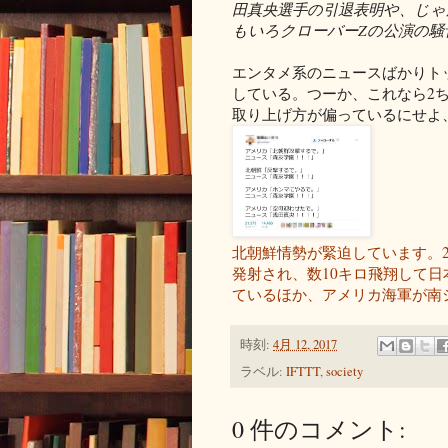
田真央選手の引退表明や、じ
もいろクローバーZの公演の騒
エンタメ系のニュースばかりト
している。つーか、これなら2
取り上げ方が偏っているにせよ
北朝鮮情勢が緊迫しています。2
発射され、数10キロ飛翔して
ているほか、アメリカ海軍が南シ
時刻:
4月 12, 2017
ラベル:
IFTTT
,
society
0 件のコメント: