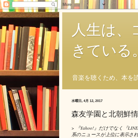
人生は、
きている
音楽を聴くため、本を
水曜日, 4月 12, 2017
森友学園と北朝鮮
>
『Yahoo!』だけでなく『LI
系のニュースが上位に表示さ