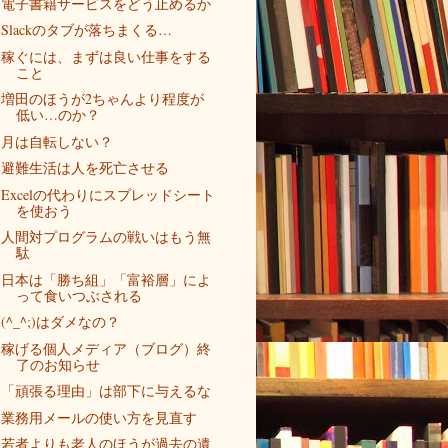
電子書籍サービスをどう止めるか
Slackのタブが落ちまくる…
稼ぐには、まずは良い仕事をする
こと
増田のほうが2ちゃんより程度が
低い…のか？
月は自転しない？
避難生活は人を死亡させる
Excelの代わりにスプレッドシート
を使おう
人間対プログラムの戦いはもう無
駄
日本は「勝ち組」「富裕層」によ
って食いつぶされる
(^_^;)はダメなの？
稼げる個人メディア（ブログ）終
了のお知らせ
「頑張る理由」は部下に与えるな
業務用メールの使い方を見直す
若者よりも老人のほうが過去の遺