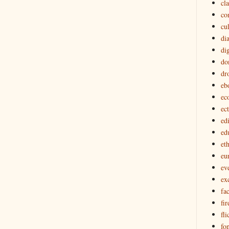
cl
co
cu
di
dig
do
dr
eb
ec
ec
edi
ed
eth
eu
ev
ex
fa
fir
fli
fon