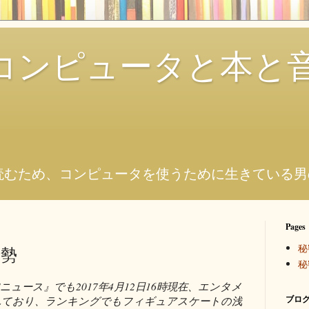
コンピュータと本と
。
読むため、コンピュータを使うために生きている男
Pages
秘
情勢
秘
NEニュース』でも2017年4月12日16時現在、エンタメ
ブログ
れており、ランキングでもフィギュアスケートの浅