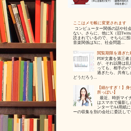
ここはメモ帳に変更されます
コンピューター関係の話や社会
ない。さらに、他にX（旧Twit
読まれているので、そちらに投稿
音楽関係はXに、社会問題...
閲覧期限を過ぎた
PDF文書を第三
が、それ以降は乱
っても、相手のパ
過ぎたら、共有し
どうだろう...
【細かすぎ！】身
所っぽい】
最近、時折マイナ
はスマホで撮影した写
ンターでA4用紙
ーの収集を別の会社に委託してい