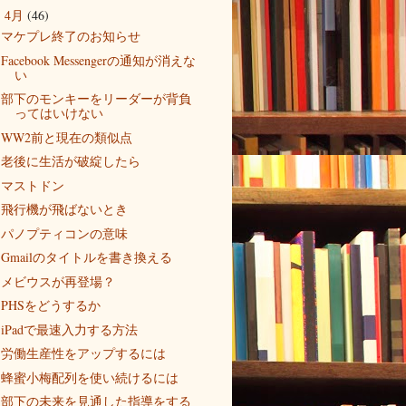
4月
(46)
▼
マケプレ終了のお知らせ
Facebook Messengerの通知が消えな
い
部下のモンキーをリーダーが背負
ってはいけない
WW2前と現在の類似点
老後に生活が破綻したら
マストドン
飛行機が飛ばないとき
パノプティコンの意味
Gmailのタイトルを書き換える
メビウスが再登場？
PHSをどうするか
iPadで最速入力する方法
労働生産性をアップするには
蜂蜜小梅配列を使い続けるには
部下の未来を見通した指導をする