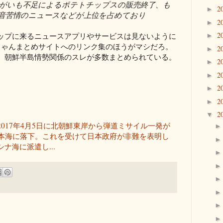
ゃがいも不足によるポテトチップスの販売終了、も
2
►
音苦情のニュースなどが上位を占めており
2
►
2
ップに来るニュースアプリやサービスは見ないように
►
ちゃんまとめサイトへのリンク集のほうがマシだろ。
2
►
、朝鮮半島情勢関係のスレが多数まとめられている。
2
►
2
►
2
►
2
►
2
▼
017年4月5日に北朝鮮東岸から弾道ミサイル一発が
日本海に落下。これを受けて日本政府が非難を表明し
ナ海に派遣し...