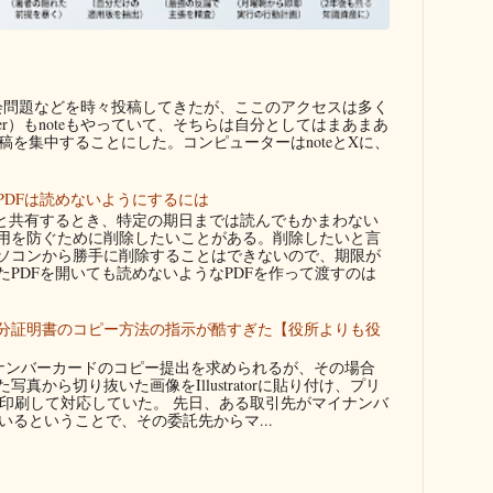
問題などを時々投稿してきたが、ここのアクセスは多く
ter）もnoteもやっていて、そちらは自分としてはまあまあ
を集中することにした。コンピューターはnoteとXに、
PDFは読めないようにするには
者と共有するとき、特定の期日までは読んでもかまわない
用を防ぐために削除したいことがある。削除したいと言
ソコンから勝手に削除することはできないので、期限が
たPDFを開いても読めないようなPDFを作って渡すのは
分証明書のコピー方法の指示が酷すぎた【役所よりも役
ンバーカードのコピー提出を求められるが、その場合
真から切り抜いた画像をIllustratorに貼り付け、プリ
に印刷して対応していた。 先日、ある取引先がマイナンバ
るということで、その委託先からマ...