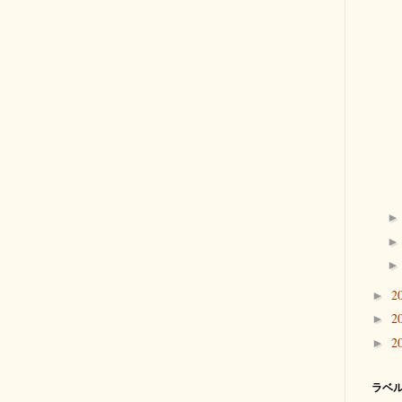
2
►
2
►
2
►
ラベ