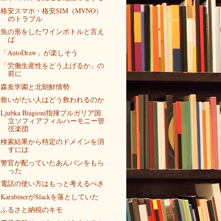
格安スマホ・格安SIM（MVNO）
のトラブル
魚の形をしたワインボトルと言え
ば
「AutoDraw」が楽しそう
「労働生産性をどう上げるか」の
前に
森友学園と北朝鮮情勢
救いがたい人はどう救われるのか
Ljubka Biagioni指揮ブルガリア国
立ソフィアフィルハーモニー管
弦楽団
検索結果から特定のドメインを消
すには
警官が配っていたあんパンをもら
った
電話の使い方はもっと考えるべき
KarabinerがSlackを落としていた
ふるさと納税のキモ