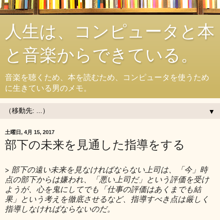
人生は、コンピュータと本
と音楽からできている。
音楽を聴くため、本を読むため、コンピュータを使うため
に生きている男のメモ。
▼
土曜日, 4月 15, 2017
部下の未来を見通した指導をする
>
部下の遠い未来を見なければならない上司は、「今」時
点の部下からは嫌われ、「悪い上司だ」という評価を受け
ようが、心を鬼にしてでも「仕事の評価はあくまでも結
果」という考えを徹底させるなど、指導すべき点は厳しく
指導しなければならないのだ。