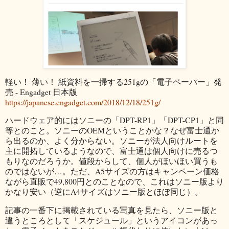
軽い！ 薄い！ 紙資料を一掃する251gの「電子ペーパー」発
売 - Engadget 日本版
https://japanese.engadget.com/2018/12/18/251g/
ハードウェア的にはソニーの「DPT-RP1」「DPT-CP1」と同
等とのこと。ソニーのOEMということかな？なぜ富士通か
ら出るのか、よく分からない。ソニーが法人向けルートを
主に開拓しているようなので、富士通は個人向けに売るつ
もりなのだろうか。値段からして、個人がほいほい買うも
のではないが…。ただ、A5サイズの方はキャンペーン価格
ながら直販で49,800円とのことなので、これはソニー版より
かなり安い（逆にA4サイズはソニー版とほぼ同じ）。
記事の一番下に掲載されている写真を見たら、ソニー版と
違うところとして「スケジュール」というアイコンがあっ