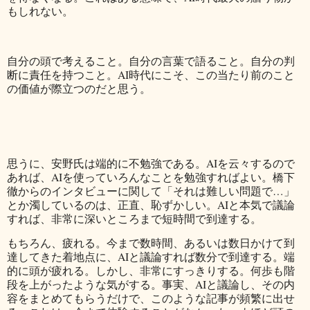
もしれない。
自分の頭で考えること。自分の言葉で語ること。自分の判
断に責任を持つこと。AI時代にこそ、この当たり前のこと
の価値が際立つのだと思う。
思うに、安野氏は端的に不勉強である。AIを云々するので
あれば、AIを使っていろんなことを勉強すればよい。橋下
徹からのインタビューに関して「それは難しい問題で…」
とか濁しているのは、正直、恥ずかしい。AIと本気で議論
すれば、非常に深いところまで短時間で到達する。
もちろん、疲れる。今まで数時間、あるいは数日かけて到
達してきた着地点に、AIと議論すれば数分で到達する。端
的に頭が疲れる。しかし、非常にすっきりする。何歩も階
段を上がったような気がする。事実、AIと議論し、その内
容をまとめてもらうだけで、このような記事が頻繁に出せ