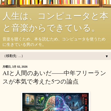
人生は、コンピュータと本
と音楽からできている。
音楽を聴くため、本を読むため、コンピュータを使うため
に生きている男のメモ。
▼
月曜日, 3月 02, 2026
AIと人間のあいだ――中年フリーラン
スが本気で考えた5つの論点