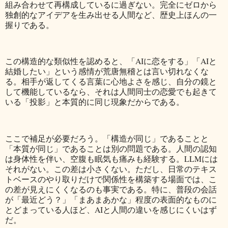
組み合わせて再構成しているに過ぎない。完全にゼロから
独創的なアイデアを生み出せる人間など、歴史上ほんの一
握りである。
この構造的な類似性を認めると、「AIに恋をする」「AIと
結婚したい」という感情が荒唐無稽とは言い切れなくな
る。相手が返してくる言葉に心地よさを感じ、自分の鏡と
して機能しているなら、それは人間同士の恋愛でも起きて
いる「投影」と本質的に同じ現象だからである。
ここで補足が必要だろう。「構造が同じ」であることと
「本質が同じ」であることは別の問題である。人間の認知
は身体性を伴い、空腹も眠気も痛みも経験する。LLMには
それがない。この差は小さくない。ただし、日常のテキス
トベースのやり取りだけで関係性を構築する場面では、こ
の差が見えにくくなるのも事実である。特に、普段の会話
が「最近どう？」「まあまあかな」程度の表面的なものに
とどまっている人ほど、AIと人間の違いを感じにくいはず
だ。