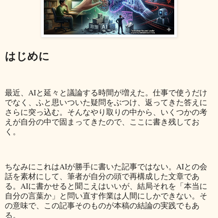
はじめに
最近、AIと延々と議論する時間が増えた。仕事で使うだけ
でなく、ふと思いついた疑問をぶつけ、返ってきた答えに
さらに突っ込む。そんなやり取りの中から、いくつかの考
えが自分の中で固まってきたので、ここに書き残してお
く。
ちなみにこれはAIが勝手に書いた記事ではない。AIとの会
話を素材にして、筆者が自分の頭で再構成した文章であ
る。AIに書かせると聞こえはいいが、結局それを「本当に
自分の言葉か」と問い直す作業は人間にしかできない。そ
の意味で、この記事そのものが本稿の結論の実践でもあ
る。