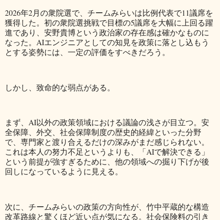
2026年2月の衆院選で、チームみらいは比例代表で11議席を
獲得した。初の衆院選挑戦で目標の5議席を大幅に上回る躍
進であり、安野貴博という政治家の存在感は確かなものに
なった。AIエンジニアとしての知見を政策に落とし込もう
とする姿勢には、一定の評価をすべきだろう。
しかし、致命的な弱点がある。
まず、AI以外の政策領域における議論の浅さが目立つ。安
全保障、外交、社会保障制度の歴史的経緯といった分野
で、専門家と渡り合えるだけの深みがまだ感じられない。
これは本人の努力不足というよりも、「AIで解決できる」
という前提が強すぎるために、他の領域への掘り下げが後
回しになっているように見える。
次に、チームみらいの政策の方向性が、竹中平蔵的な構造
改革路線と驚くほど近い点が気になる。社会保険料の引き