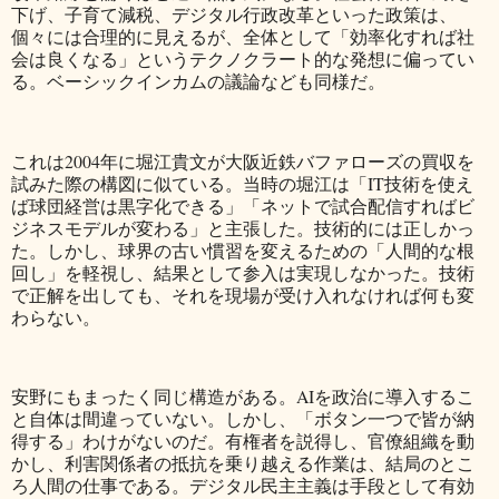
下げ、子育て減税、デジタル行政改革といった政策は、
個々には合理的に見えるが、全体として「効率化すれば社
会は良くなる」というテクノクラート的な発想に偏ってい
る。ベーシックインカムの議論なども同様だ。
これは2004年に堀江貴文が大阪近鉄バファローズの買収を
試みた際の構図に似ている。当時の堀江は「IT技術を使え
ば球団経営は黒字化できる」「ネットで試合配信すればビ
ジネスモデルが変わる」と主張した。技術的には正しかっ
た。しかし、球界の古い慣習を変えるための「人間的な根
回し」を軽視し、結果として参入は実現しなかった。技術
で正解を出しても、それを現場が受け入れなければ何も変
わらない。
安野にもまったく同じ構造がある。AIを政治に導入するこ
と自体は間違っていない。しかし、「ボタン一つで皆が納
得する」わけがないのだ。有権者を説得し、官僚組織を動
かし、利害関係者の抵抗を乗り越える作業は、結局のとこ
ろ人間の仕事である。デジタル民主主義は手段として有効