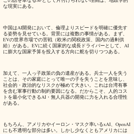
な現実にある。
中国はAI開発において、倫理よりスピードを明確に優先す
る姿勢を見せている。背景には複数の事情がある。まず、
EVの世界市場での苦戦（欧米の関税政策、国内の過剰供
給）がある。EVに続く国家的な成長ドライバーとして、AI
に膨大な国家予算を投入する方向に舵を切りつつある。
加えて、一人っ子政策の負の遺産がある。兵士一人を失う
ことは、その家庭にとって唯一の子を失うことを意味し、
社会的・政治的なリスクが極めて大きい。これは台湾有事
を含む軍事行動の制約要因になる。だからこそ、人的コス
トを最小化できるAI・無人兵器の開発に力を入れる合理性
がある。
もちろん、アメリカやイーロン・マスク率いるxAI、OpenAI
にも不透明な部分は多い。しかし少なくともアメリカには