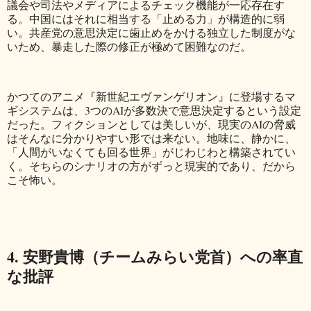
議会や司法やメディアによるチェック機能が一応存在す
る。中国にはそれに相当する「止める力」が構造的に弱
い。共産党の意思決定に歯止めをかける独立した制度がな
いため、暴走した際の修正が極めて困難なのだ。
かつてのアニメ『新世紀エヴァンゲリオン』に登場するマ
ギシステムは、3つのAIが多数決で意思決定するという設定
だった。フィクションとしては美しいが、現実のAIの脅威
はそんなに分かりやすい形では来ない。地味に、静かに、
「人間がいなくても回る世界」がじわじわと構築されてい
く。そちらのシナリオの方がずっと現実的であり、だから
こそ怖い。
4. 安野貴博（チームみらい党首）への率直
な批評