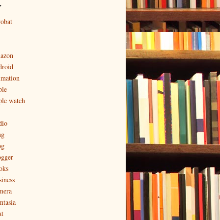
ル
robat
azon
droid
imation
ple
ple watch
dio
ng
og
ogger
oks
siness
mera
mtasia
at