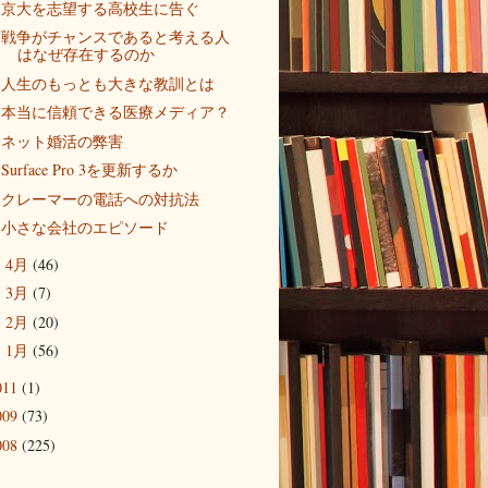
京大を志望する高校生に告ぐ
戦争がチャンスであると考える人
はなぜ存在するのか
人生のもっとも大きな教訓とは
本当に信頼できる医療メディア？
ネット婚活の弊害
Surface Pro 3を更新するか
クレーマーの電話への対抗法
小さな会社のエピソード
4月
(46)
►
3月
(7)
►
2月
(20)
►
1月
(56)
►
011
(1)
009
(73)
008
(225)