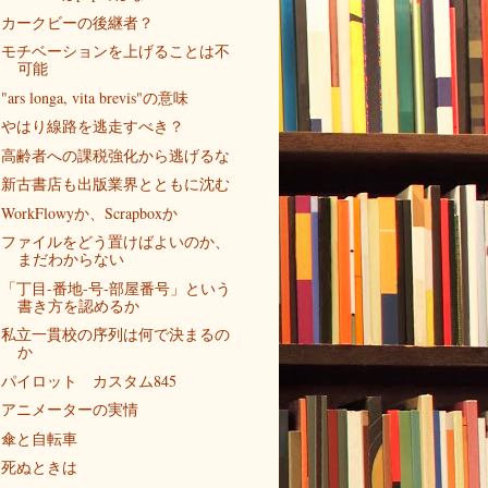
カークビーの後継者？
モチベーションを上げることは不
可能
"ars longa, vita brevis"の意味
やはり線路を逃走すべき？
高齢者への課税強化から逃げるな
新古書店も出版業界とともに沈む
WorkFlowyか、Scrapboxか
ファイルをどう置けばよいのか、
まだわからない
「丁目-番地-号-部屋番号」という
書き方を認めるか
私立一貫校の序列は何で決まるの
か
パイロット カスタム845
アニメーターの実情
傘と自転車
死ぬときは