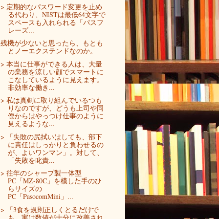
> 定期的なパスワード変更を止め
る代わり、NISTは最低64文字で
スペースも入れられる「パスフ
レーズ...
残機が少ないと思ったら、もとも
とノーエクステンドなのか。
> 本当に仕事ができる人は、大量
の業務を涼しい顔でスマートに
こなしているように見えます。
非効率な働き...
> 私は真剣に取り組んでいるつも
りなのですが、どうも上司や同
僚からはやっつけ仕事のように
見えるような...
> 「失敗の尻拭いはしても、部下
に責任はしっかりと負わせるの
が、よいワンマン」。対して、
「失敗を叱責...
> 往年のシャープ製一体型
PC「MZ-80C」を模した手のひ
らサイズの
PC「PasocomMini」...
> 「3食を規則正しくとるだけで
も、実は数値が十分に改善され