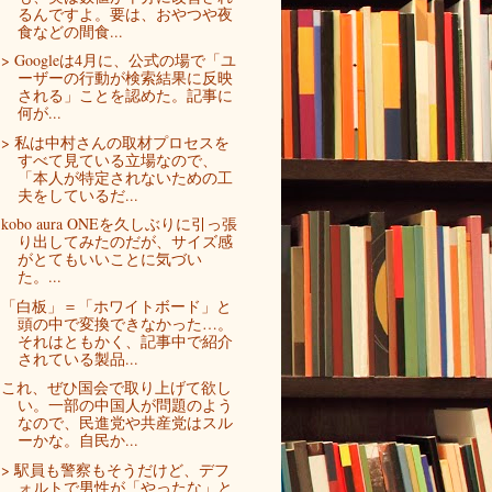
るんですよ。要は、おやつや夜
食などの間食...
> Googleは4月に、公式の場で「ユ
ーザーの行動が検索結果に反映
される」ことを認めた。記事に
何が...
> 私は中村さんの取材プロセスを
すべて見ている立場なので、
「本人が特定されないための工
夫をしているだ...
kobo aura ONEを久しぶりに引っ張
り出してみたのだが、サイズ感
がとてもいいことに気づい
た。...
「白板」＝「ホワイトボード」と
頭の中で変換できなかった…。
それはともかく、記事中で紹介
されている製品...
これ、ぜひ国会で取り上げて欲し
い。一部の中国人が問題のよう
なので、民進党や共産党はスル
ーかな。自民か...
> 駅員も警察もそうだけど、デフ
ォルトで男性が「やったな」と