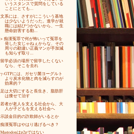
いうスタンスで質問をしている
ことにとても...
文系には、さすがにこういう基地
は少ないようだった。進学が就
職には結びつかないから、一生
懸命妨害する動...
> 痴漢冤罪で何が怖いって冤罪を
発した女じゃねぇからな、その
周りの勘違い正義マンが手加減
も知らず取り...
留学必須の場所で留学したくない
なら、そこを去れ
γ-GTPには、ガセリ菌ヨーグルト
より炭水化物と肉を減らすのが
効果的？
足は大切にすると長生き、脂肪肝
は痩せて治す
若者が老人を支える社会から、大
人が子どもを支える社会へ
示談金目的の詐欺師がいるとか
痴漢冤罪はやはり逃げるべき？
Mastodonはp2pではない