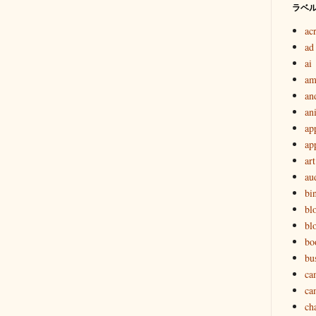
ラベ
ac
ad
ai
am
an
an
ap
ap
art
au
bi
bl
bl
bo
bu
ca
ca
ch