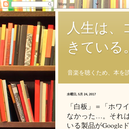
人生は、
きている
音楽を聴くため、本を
水曜日, 5月 24, 2017
「白板」＝「ホワ
なかった…。それ
いる製品がGoog