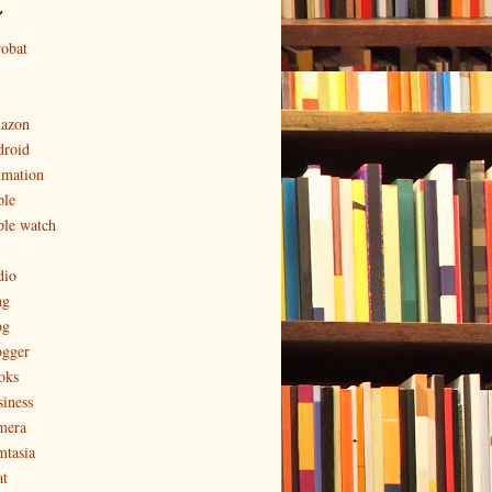
ル
robat
azon
droid
imation
ple
ple watch
dio
ng
og
ogger
oks
siness
mera
mtasia
at