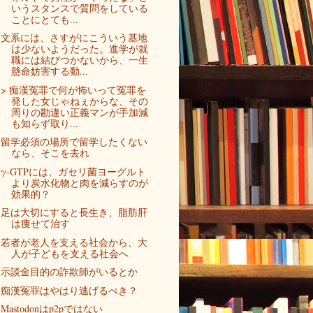
いうスタンスで質問をしている
ことにとても...
文系には、さすがにこういう基地
は少ないようだった。進学が就
職には結びつかないから、一生
懸命妨害する動...
> 痴漢冤罪で何が怖いって冤罪を
発した女じゃねぇからな、その
周りの勘違い正義マンが手加減
も知らず取り...
留学必須の場所で留学したくない
なら、そこを去れ
γ-GTPには、ガセリ菌ヨーグルト
より炭水化物と肉を減らすのが
効果的？
足は大切にすると長生き、脂肪肝
は痩せて治す
若者が老人を支える社会から、大
人が子どもを支える社会へ
示談金目的の詐欺師がいるとか
痴漢冤罪はやはり逃げるべき？
Mastodonはp2pではない