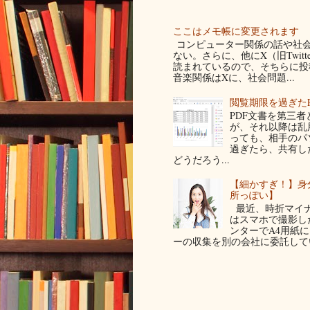
ここはメモ帳に変更されます
コンピューター関係の話や社会
ない。さらに、他にX（旧Twit
読まれているので、そちらに投稿
音楽関係はXに、社会問題...
閲覧期限を過ぎた
PDF文書を第三
が、それ以降は乱
っても、相手のパ
過ぎたら、共有し
どうだろう...
【細かすぎ！】身
所っぽい】
最近、時折マイナ
はスマホで撮影した写
ンターでA4用紙
ーの収集を別の会社に委託してい