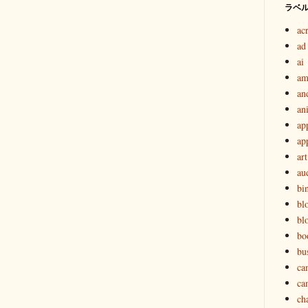
ラベ
ac
ad
ai
am
an
an
ap
ap
art
au
bi
bl
bl
bo
bu
ca
ca
ch