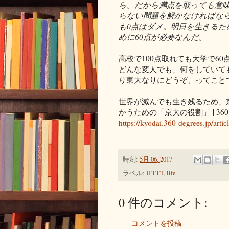
ら。だから満点を取っても意味
らない問題を解かなければなら
も0点はダメ。明日を生きるた
めに60点が必要なんだ。
高校で100点取れても大学で6
どんな変人でも、何をしていて
り東大なりにどうぞ、ってこと
世界が滅んでも生き残るため、
かうための「京大の役割」 | 36
https://kyodai.360-degrees.jp/arti
時刻:
5月 06, 2017
ラベル:
IFTTT
,
life
0 件のコメント:
コメントを投稿