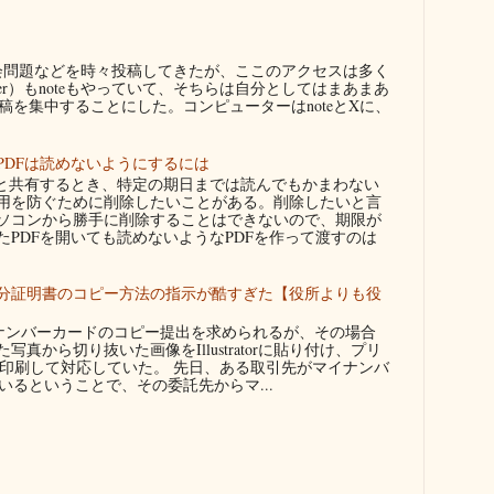
問題などを時々投稿してきたが、ここのアクセスは多く
ter）もnoteもやっていて、そちらは自分としてはまあまあ
を集中することにした。コンピューターはnoteとXに、
PDFは読めないようにするには
者と共有するとき、特定の期日までは読んでもかまわない
用を防ぐために削除したいことがある。削除したいと言
ソコンから勝手に削除することはできないので、期限が
たPDFを開いても読めないようなPDFを作って渡すのは
分証明書のコピー方法の指示が酷すぎた【役所よりも役
ンバーカードのコピー提出を求められるが、その場合
真から切り抜いた画像をIllustratorに貼り付け、プリ
に印刷して対応していた。 先日、ある取引先がマイナンバ
るということで、その委託先からマ...