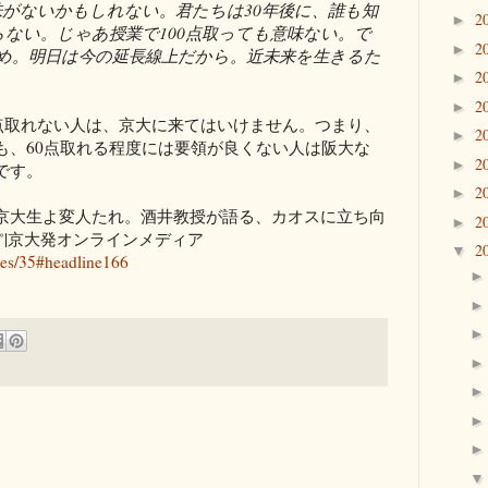
がないかもしれない。君たちは30年後に、誰も知
2
►
ない。じゃあ授業で100点取っても意味ない。で
2
►
め。明日は今の延長線上だから。近未来を生きるた
2
►
2
►
0点取れない人は、京大に来てはいけません。 つまり、
2
►
も、60点取れる程度には要領が良くない人は阪大な
2
►
です。
2
►
京大生よ変人たれ。酒井教授が語る、カオスに立ち向
2
►
0˚|京大発オンラインメディア
2
▼
cles/35#headline166