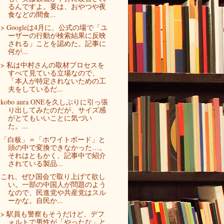
るんですよ。要は、おやつや夜
食などの間食...
> Googleは4月に、公式の場で「ユ
ーザーの行動が検索結果に反映
される」ことを認めた。記事に
何が...
> 私は中村さんの取材プロセスを
すべて見ている立場なので、
「本人が特定されないための工
夫をしているだ...
kobo aura ONEを久しぶりに引っ張
り出してみたのだが、サイズ感
がとてもいいことに気づい
た。...
「白板」＝「ホワイトボード」と
頭の中で変換できなかった…。
それはともかく、記事中で紹介
されている製品...
これ、ぜひ国会で取り上げて欲し
い。一部の中国人が問題のよう
なので、民進党や共産党はスル
ーかな。自民か...
> 駅員も警察もそうだけど、デフ
ォルトで男性が「やったな」と