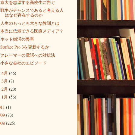
京大を志望する高校生に告ぐ
戦争がチャンスであると考える人
はなぜ存在するのか
人生のもっとも大きな教訓とは
本当に信頼できる医療メディア？
ネット婚活の弊害
Surface Pro 3を更新するか
クレーマーの電話への対抗法
小さな会社のエピソード
4月
(46)
►
3月
(7)
►
2月
(20)
►
1月
(56)
►
011
(1)
009
(73)
008
(225)