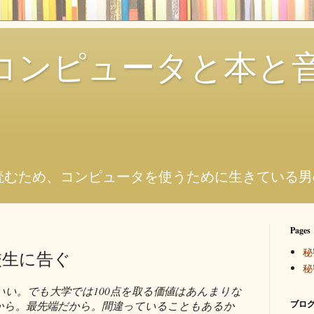
コンピュータと本と
。
読むため、コンピュータを使うために生きている男
Pages
秘
校生に告ぐ
秘
いい。でも大学では100点を取る価値はあんまりな
ブログ
から。最先端だから。間違っていることもあるか