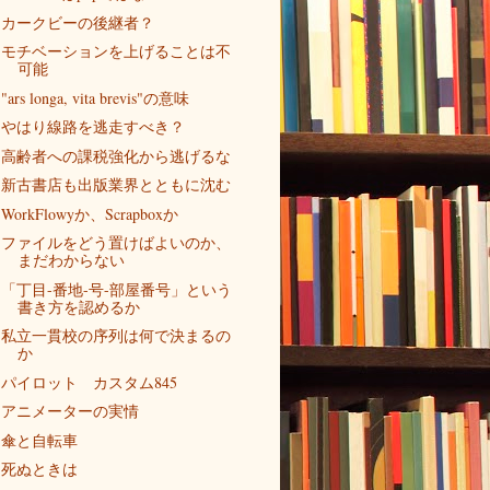
カークビーの後継者？
モチベーションを上げることは不
可能
"ars longa, vita brevis"の意味
やはり線路を逃走すべき？
高齢者への課税強化から逃げるな
新古書店も出版業界とともに沈む
WorkFlowyか、Scrapboxか
ファイルをどう置けばよいのか、
まだわからない
「丁目-番地-号-部屋番号」という
書き方を認めるか
私立一貫校の序列は何で決まるの
か
パイロット カスタム845
アニメーターの実情
傘と自転車
死ぬときは