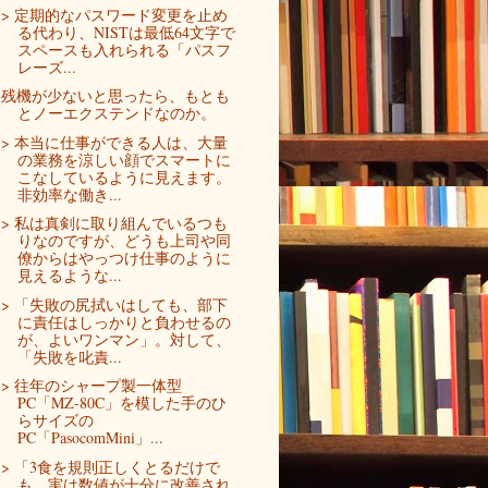
> 定期的なパスワード変更を止め
る代わり、NISTは最低64文字で
スペースも入れられる「パスフ
レーズ...
残機が少ないと思ったら、もとも
とノーエクステンドなのか。
> 本当に仕事ができる人は、大量
の業務を涼しい顔でスマートに
こなしているように見えます。
非効率な働き...
> 私は真剣に取り組んでいるつも
りなのですが、どうも上司や同
僚からはやっつけ仕事のように
見えるような...
> 「失敗の尻拭いはしても、部下
に責任はしっかりと負わせるの
が、よいワンマン」。対して、
「失敗を叱責...
> 往年のシャープ製一体型
PC「MZ-80C」を模した手のひ
らサイズの
PC「PasocomMini」...
> 「3食を規則正しくとるだけで
も、実は数値が十分に改善され