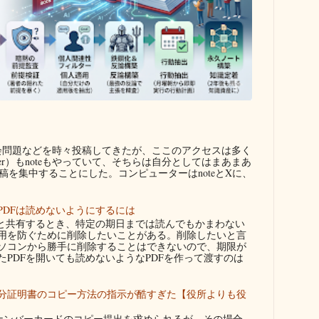
問題などを時々投稿してきたが、ここのアクセスは多く
ter）もnoteもやっていて、そちらは自分としてはまあまあ
を集中することにした。コンピューターはnoteとXに、
PDFは読めないようにするには
者と共有するとき、特定の期日までは読んでもかまわない
用を防ぐために削除したいことがある。削除したいと言
ソコンから勝手に削除することはできないので、期限が
たPDFを開いても読めないようなPDFを作って渡すのは
分証明書のコピー方法の指示が酷すぎた【役所よりも役
ンバーカードのコピー提出を求められるが、その場合