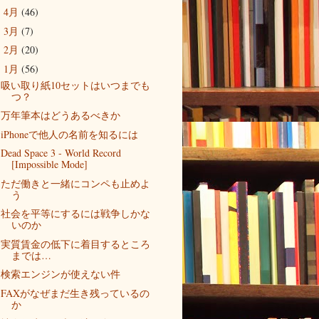
4月
(46)
►
3月
(7)
►
2月
(20)
►
1月
(56)
▼
吸い取り紙10セットはいつまでも
つ？
万年筆本はどうあるべきか
iPhoneで他人の名前を知るには
Dead Space 3 - World Record
[Impossible Mode]
ただ働きと一緒にコンペも止めよ
う
社会を平等にするには戦争しかな
いのか
実質賃金の低下に着目するところ
までは…
検索エンジンが使えない件
FAXがなぜまだ生き残っているの
か