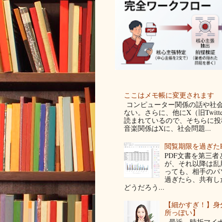
ここはメモ帳に変更されます
コンピューター関係の話や社会
ない。さらに、他にX（旧Twit
読まれているので、そちらに投稿
音楽関係はXに、社会問題...
閲覧期限を過ぎた
PDF文書を第三
が、それ以降は乱
っても、相手のパ
過ぎたら、共有し
どうだろう...
【細かすぎ！】身
所っぽい】
最近、時折マイナ