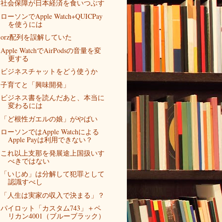
社会保障が日本経済を食いつぶす
ローソンでApple Watch+QUICPay
を使うには
orz配列を誤解していた
Apple WatchでAirPodsの音量を変
更する
ビジネスチャットをどう使うか
子育てと「興味開発」
ビジネス書を読んだあと、本当に
変わるには
「ど根性ガエルの娘」がやばい
ローソンではApple Watchによる
Apple Payは利用できない？
これ以上支那を発展途上国扱いす
べきではない
「いじめ」は分解して犯罪として
認識すべし
「人生は実家の収入で決まる」？
パイロット「カスタム743」＋ペ
リカン4001（ブルーブラック）