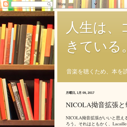
人生は、
きている
音楽を聴くため、本を
月曜日, 1月 09, 2017
NICOLA拗音拡張
NICOLA拗音拡張がいいと思
ろう。それはともかく、Lacai