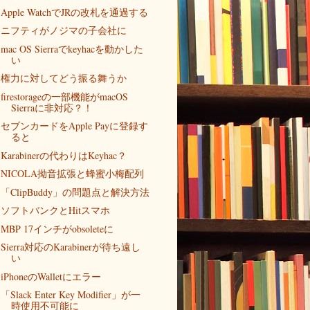
Apple WatchでJRの改札を通過する
ニフティがノジマの子会社に
mac OS Sierraでkeyhacを動かした
い
権力に対してどう振る舞うか
firestorageの一部機能がmacOS
Sierraに非対応？！
セブンカードをApple Payに登録す
ると
Karabinerの代わりはKeyhac？
NICOLA拗音拡張と蜂蜜小梅配列
「ClipBuddy」の問題点と解決方法
ソフトバンクとHitスマホ
MBP 17インチがobsoleteに
Sierra対応のKarabinerが待ち遠し
い
iPhoneのWalletにエラー
「Slack Enter Key Modifier」が一
時使用不可能に