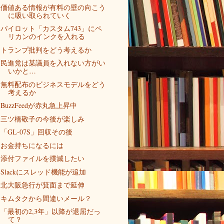
価値ある情報が有料の壁の向こう
に吸い取られていく
パイロット「カスタム743」にペ
リカンのインクを入れる
トランプ批判をどう考えるか
民進党は某議員を入れない方がい
いかと…
無料配布のビジネスモデルをどう
考えるか
BuzzFeedが赤丸急上昇中
三ツ橋敬子の今後が楽しみ
「GL-07S」回収その後
お金持ちになるには
添付ファイルを撲滅したい
Slackにスレッド機能が追加
北大阪急行が箕面まで延伸
キムタクから間違いメール？
「最初の2,3年」以降が退屈だっ
て？