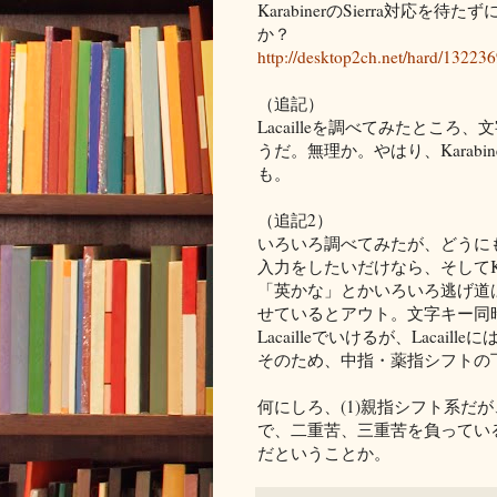
KarabinerのSierra対応を
か？
http://desktop2ch.net/hard/13223
（追記）
Lacailleを調べてみたとこ
うだ。無理か。やはり、Karabi
も。
（追記2）
いろいろ調べてみたが、どうにも
入力をしたいだけなら、そしてKa
「英かな」とかいろいろ逃げ道
せているとアウト。文字キー同時
Lacailleでいけるが、Laca
そのため、中指・薬指シフトの
何にしろ、(1)親指シフト系だが、
で、二重苦、三重苦を負ってい
だということか。