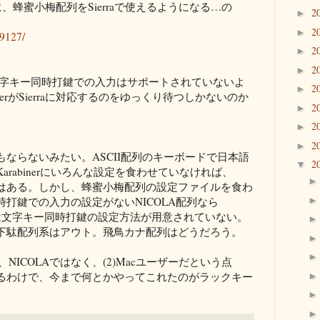
待たずに、蜂蜜小梅配列をSierraで使えるようになる…の
2
►
2
►
69127/
2
►
2
►
ろ、文字キー同時打鍵での入力はサポートされていないよ
2
►
nerがSierraに対応するのをゆっくり待つしかないのか
2
►
2
►
2
►
ならないみたい。ASCII配列のキーボードで日本語
2
▼
rabinerにいろんな設定を食わせていなければ、
はある。しかし、蜂蜜小梅配列の設定ファイルを食わ
打鍵での入力の設定がないNICOLA配列なら
illeには文字キー同時打鍵の設定方法が用意されていない。
下駄配列系はアウト。飛鳥カナ配列はどうだろう。
NICOLAではなく、(2)Macユーザーだという点
るわけで、今まで何とかやってこれたのがラックキー