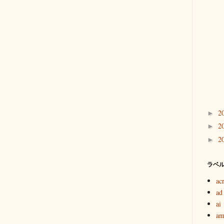
2
►
2
►
2
►
ラベ
ac
ad
ai
am