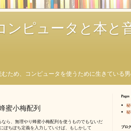
コンピュータと本と
。
読むため、コンピュータを使うために生きている男
Pages
秘
と蜂蜜小梅配列
秘
えるなら、無理やり蜂蜜小梅配列を使うものでもないだ
ブログ
lleにぽちぽち定義を入力していけば、もしかして