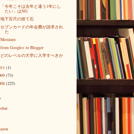
「今年こそは去年と違う1年にし
たい」はNG
地下百尺の捨て石
セブンカードの年会費が請求され
た
Messiaen
from Google+ to Blogger
どのレベルの大学に入学すべきか
011
(1)
009
(73)
008
(225)
ル
robat
azon