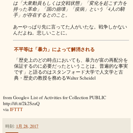
は「大衆動員もしくは交戦状態」「変化を起こす力を
持った革命」「国の崩壊」「疫病」という「4人の騎
手」が存在するとのこと。
あーやっぱり先に言ってた人がいたな。戦争しかない
んだよね。悲しいことに。
不平等は「暴力」によって解消される
「歴史上のどの時点においても、暴力が富の再配分を
保証するのに必要だったということは、普遍的な事実
です」と語るのはスタンフォード大学で人文学と古
典・歴史の教授を務めるWalter Scheidel
from Google+ List of Activities for Collection PUBLIC
http://ift.tt/2k2SzaQ
via
IFTTT
時刻:
1月 28, 2017