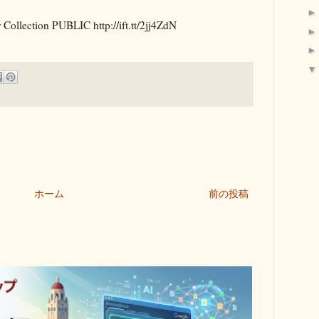
r Collection PUBLIC http://ift.tt/2jj4ZdN
ホーム
前の投稿