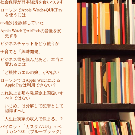
社会保障が日本経済を食いつぶす
ローソンでApple Watch+QUICPay
を使うには
orz配列を誤解していた
Apple WatchでAirPodsの音量を変
更する
ビジネスチャットをどう使うか
子育てと「興味開発」
ビジネス書を読んだあと、本当に
変わるには
「ど根性ガエルの娘」がやばい
ローソンではApple Watchによる
Apple Payは利用できない？
これ以上支那を発展途上国扱いす
べきではない
「いじめ」は分解して犯罪として
認識すべし
「人生は実家の収入で決まる」？
パイロット「カスタム743」＋ペ
リカン4001（ブルーブラック）