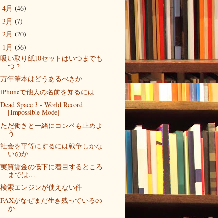
4月
(46)
►
3月
(7)
►
2月
(20)
►
1月
(56)
▼
吸い取り紙10セットはいつまでも
つ？
万年筆本はどうあるべきか
iPhoneで他人の名前を知るには
Dead Space 3 - World Record
[Impossible Mode]
ただ働きと一緒にコンペも止めよ
う
社会を平等にするには戦争しかな
いのか
実質賃金の低下に着目するところ
までは…
検索エンジンが使えない件
FAXがなぜまだ生き残っているの
か