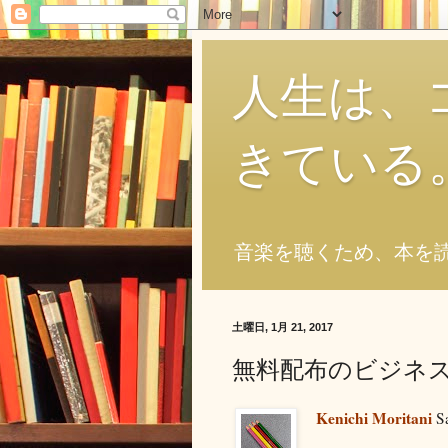
人生は、
きている
音楽を聴くため、本を
土曜日, 1月 21, 2017
無料配布のビジネ
Kenichi Moritani
Sa