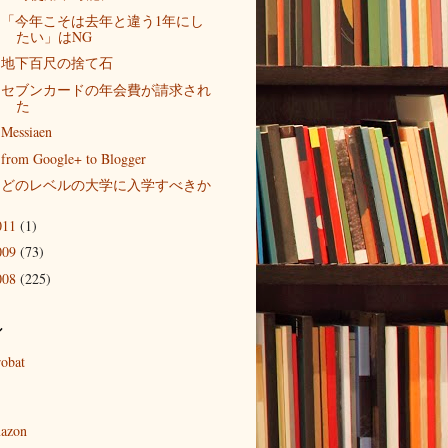
「今年こそは去年と違う1年にし
たい」はNG
地下百尺の捨て石
セブンカードの年会費が請求され
た
Messiaen
from Google+ to Blogger
どのレベルの大学に入学すべきか
011
(1)
009
(73)
008
(225)
ル
robat
azon