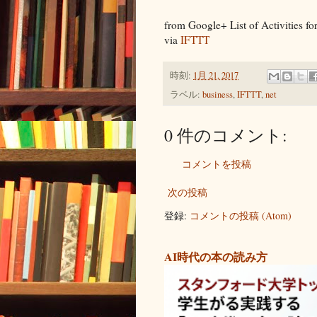
from Google+ List of Activities fo
via
IFTTT
時刻:
1月 21, 2017
ラベル:
business
,
IFTTT
,
net
0 件のコメント:
コメントを投稿
次の投稿
登録:
コメントの投稿 (Atom)
AI時代の本の読み方