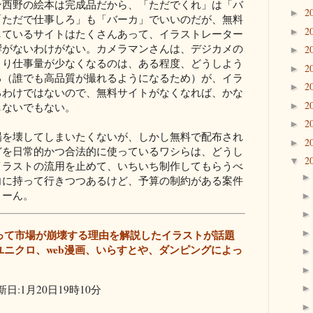
ン西野の絵本は完成品だから、「ただでくれ」は「バ
2
►
「ただで仕事しろ」も「バーカ」でいいのだが、無料
2
►
しているサイトはたくさんあって、イラストレーター
響がないわけがない。カメラマンさんは、デジカメの
2
►
より仕事量が少なくなるのは、ある程度、どうしよう
2
►
る（誰でも高品質が撮れるようになるため）が、イラ
2
►
るわけではないので、無料サイトがなくなれば、かな
2
►
しないでもない。
2
►
場を壊してしまいたくないが、しかし無料で配布され
2
►
どを日常的かつ合法的に使っているワシらは、どうし
2
▼
イラストの流用を止めて、いちいち制作してもらうべ
向に持って行きつつあるけど、予算の制約がある案件
うーん。
って市場が崩壊する理由を解説したイラストが話題
ユニクロ、web漫画、いらすとや、ダンピングによっ
日:1月20日19時10分