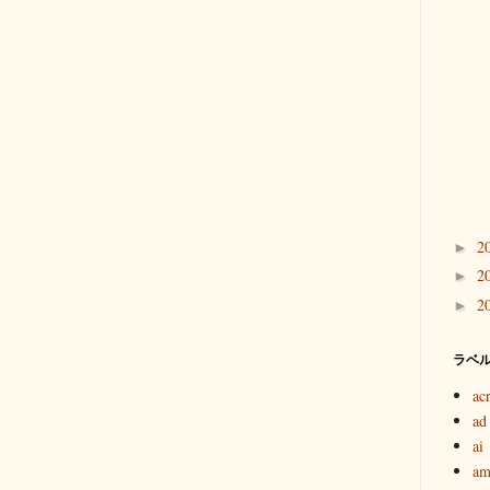
2
►
2
►
2
►
ラベ
ac
ad
ai
am