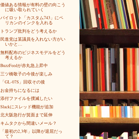
価値ある情報が有料の壁の向こう
に吸い取られていく
パイロット「カスタム743」にペ
リカンのインクを入れる
トランプ批判をどう考えるか
民進党は某議員を入れない方がい
いかと…
無料配布のビジネスモデルをどう
考えるか
BuzzFeedが赤丸急上昇中
三ツ橋敬子の今後が楽しみ
「GL-07S」回収その後
お金持ちになるには
添付ファイルを撲滅したい
Slackにスレッド機能が追加
北大阪急行が箕面まで延伸
キムタクから間違いメール？
「最初の2,3年」以降が退屈だっ
て？