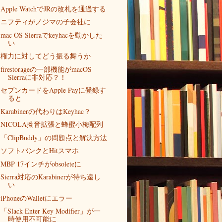
Apple WatchでJRの改札を通過する
ニフティがノジマの子会社に
mac OS Sierraでkeyhacを動かした
い
権力に対してどう振る舞うか
firestorageの一部機能がmacOS
Sierraに非対応？！
セブンカードをApple Payに登録す
ると
Karabinerの代わりはKeyhac？
NICOLA拗音拡張と蜂蜜小梅配列
「ClipBuddy」の問題点と解決方法
ソフトバンクとHitスマホ
MBP 17インチがobsoleteに
Sierra対応のKarabinerが待ち遠し
い
iPhoneのWalletにエラー
「Slack Enter Key Modifier」が一
時使用不可能に