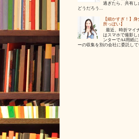
過ぎたら、共有し
どうだろう...
【細かすぎ！】身
所っぽい】
最近、時折マイナ
はスマホで撮影した写
ンターでA4用紙
ーの収集を別の会社に委託してい