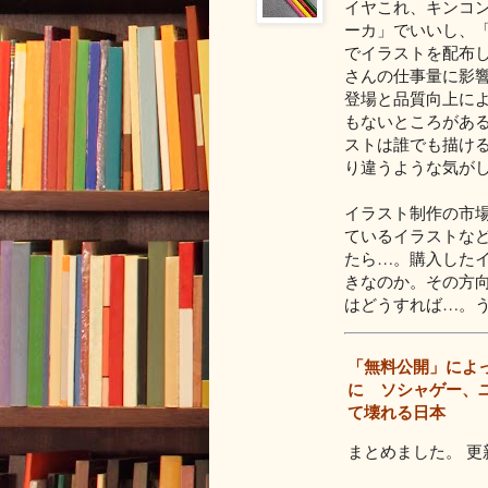
イヤこれ、キンコ
ーカ」でいいし、
でイラストを配布
さんの仕事量に影
登場と品質向上に
もないところがあ
ストは誰でも描け
り違うような気が
イラスト制作の市
ているイラストな
たら…。購入した
きなのか。その方
はどうすれば…。
「無料公開」によ
に ソシャゲー、
て壊れる日本
まとめました。 更新