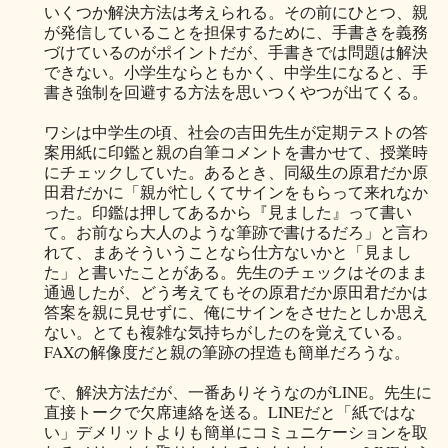
いくつか解決方法は考えられる。その前にひとつ、親
が発信していることを担保するために、手書きを義務
づけているのがポイントだが、手書きでは問題は解決
できない。小学生ならともかく、中学生になると、手
書き強制を回避する方法を思いつくやつが出てくる。
ワシは中学生の頃、社会の吉田先生が定期テストの答
案用紙に印鑑と親の自筆コメントを書かせて、授業時
にチェックしていた。あるとき、同級生の原君だか原
田君だかに「親が忙しくてサインをもらって来れなか
った。印鑑は押してあるから『見ました』って書い
て。お前なら大人のような筆跡で書けるだろ」と言わ
れて、まあそういうことなら仕方ないかと「見まし
た」と書いたことがある。先生のチェックはそのまま
通過したが、どう考えてもその原君だか原田君だかは
答案を親に見せずに、俺にサインをさせたとしか思え
ない。とても複雑な気持ちがしたのを覚えている。
FAXの解像度だと親の筆跡の捏造も簡単だろうな。
で、解決方法だが、一番ありそうなのがLINE。先生に
直接トークで欠席連絡を送る。LINEだと「紙ではな
い」デメリットよりも簡単にコミュニケーションを取