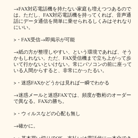
→FAX対応電話機を持たない家庭も増えつつあるので
は。ただし、FAX対応電話機を持ってくれば、音声通
話にデータ通信を簡単に乗せられるしくみはそれなり
にいい。
>・FAX受信→即掲示が可能
→紙の方が整理しやすい、という環境であれば、そう
かもしれない。ただ、FAX受信機まで立ち上がって歩
いて行かないといけない。常にパソコンの前に座って
いる人間からすると、非常にかったるい。
>・迷惑FAXかどうかは見れば一瞬でわかる
→迷惑メールと迷惑FAXでは、頻度が数桁のオーダー
で異なる。FAXの勝ち。
>・ウィルスなどの心配も無し
→確かに。
>・基本買い切りでOK。支払いは電話代に一本化でき