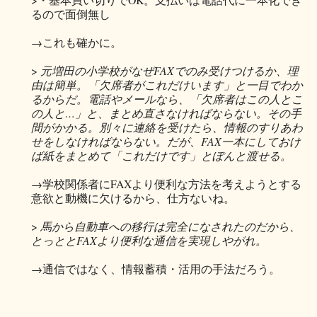
るので面倒無し
→これも確かに。
>
元増田の小学校がなぜFAXでのみ受けつけるか、理
由は簡単。「欠席者がこれだけいます」と一目でわか
るからだ。電話やメールなら、「欠席者はこの人とこ
の人と…」と、まとめ直さなければならない。その手
間がかかる。別々に連絡を受けたら、情報のすりあわ
せをしなければならない。だが、FAX一本にしておけ
ば紙をまとめて「これだけです」とぽんと渡せる。
→学校関係者にFAXより便利な方法を考えようとする
意欲と動機に欠けるから、仕方ないね。
>
馬から自動車への移行は完全になされたのだから、
とっととFAXより便利な通信を実現しやがれ。
→通信ではなく、情報蓄積・活用の手法だろう。