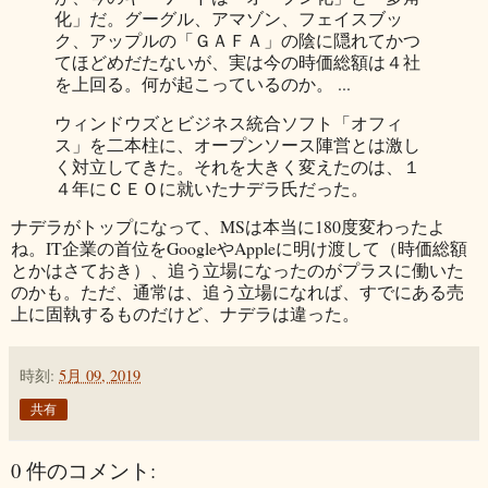
化」だ。グーグル、アマゾン、フェイスブッ
ク、アップルの「ＧＡＦＡ」の陰に隠れてかつ
てほどめだたないが、実は今の時価総額は４社
を上回る。何が起こっているのか。 ...
ウィンドウズとビジネス統合ソフト「オフィ
ス」を二本柱に、オープンソース陣営とは激し
く対立してきた。それを大きく変えたのは、１
４年にＣＥＯに就いたナデラ氏だった。
ナデラがトップになって、MSは本当に180度変わったよ
ね。IT企業の首位をGoogleやAppleに明け渡して（時価総額
とかはさておき）、追う立場になったのがプラスに働いた
のかも。ただ、通常は、追う立場になれば、すでにある売
上に固執するものだけど、ナデラは違った。
時刻:
5月 09, 2019
共有
0 件のコメント: