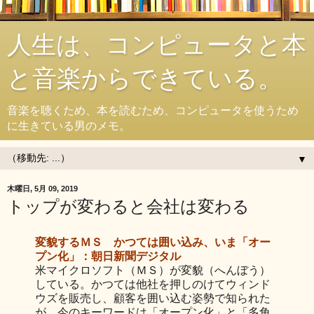
人生は、コンピュータと本
と音楽からできている。
音楽を聴くため、本を読むため、コンピュータを使うため
に生きている男のメモ。
▼
木曜日, 5月 09, 2019
トップが変わると会社は変わる
変貌するＭＳ かつては囲い込み、いま「オー
プン化」：朝日新聞デジタル
米マイクロソフト（ＭＳ）が変貌（へんぼう）
している。かつては他社を押しのけてウィンド
ウズを販売し、顧客を囲い込む姿勢で知られた
が、今のキーワードは「オープン化」と「多角