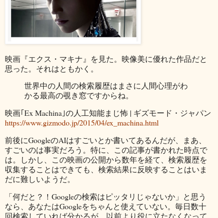
映画『エクス・マキナ』を見た。映像美に優れた作品だと
思った。それはともかく。
世界中の人間の検索履歴はまさに人間心理がわ
かる最高の覗き窓ですからね。
映画｢Ex Machina｣の人工知能まじ怖 | ギズモード・ジャパン
https://www.gizmodo.jp/2015/04/ex_machina.html
前後にGoogleのAIはすごいとか書いてあるんだが、まあ、
すごいのは事実だろう。特に、この記事が書かれた時点で
は。しかし、この映画の公開から数年を経て、検索履歴を
収集することはできても、検索結果に反映することはいま
だに難しいようだ。
「何だと？！Googleの検索はピッタリじゃないか」と思う
なら、あなたはGoogleをちゃんと使えていない。毎日数十
回検索していれば分かるが、以前より役に立たなくなって