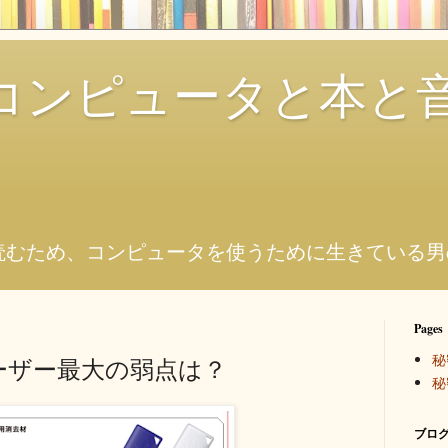
コンピュータと本と
。
読むため、コンピュータを使うために生きている男
Pages
秘
ーザー最大の弱点は？
秘
ブログ