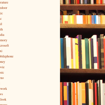
erature
vedoor
gic
c
il
th
dia
mory
crosoft
xi
bilephone
ney
vie
sic
no
t
twork
ws
tlook
erseas