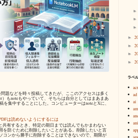
2
►
2
►
2
►
2
►
ラベ
ac
問題などを時々投稿してきたが、ここのアクセスは多く
ad
ter）もnoteもやっていて、そちらは自分としてはまあまあ
ai
を集中することにした。コンピューターはnoteとXに、
am
an
PDFは読めないようにするには
an
者と共有するとき、特定の期日までは読んでもかまわない
用を防ぐために削除したいことがある。削除したいと言
ap
ソコンから勝手に削除することはできないので、期限が
ap