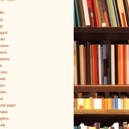
dio
ng
og
ogger
oks
siness
mera
mtasia
at
rome
aude
mic
lture
ary
ital paper
main
opbox
ook