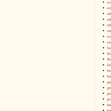
ec
ec
edi
ed
eth
eu
ev
ex
fa
fir
fli
fon
fo
fo
ga
gm
go
gr
ha
ha