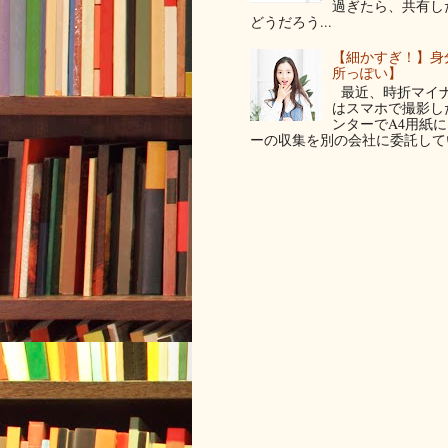
過ぎたら、共有し
どうだろう...
【細かすぎ！】身
所っぽい】
最近、時折マイナ
はスマホで撮影した写
ンターでA4用紙
ーの収集を別の会社に委託してい