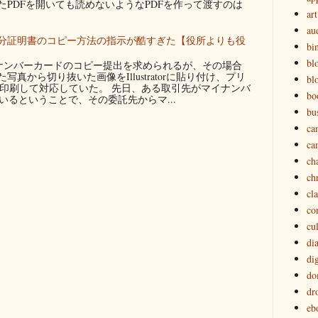
たPDFを開いても読めないようなPDFを作って渡すのは
art
au
分証明書のコピー方法の指示が酷すぎた【役所よりも役
bi
bl
ンバーカードのコピー提出を求められるが、その場合
真から切り抜いた画像をIllustratorに貼り付け、プリ
bl
に印刷して対応していた。 先日、ある取引先がマイナンバ
bo
るということで、その委託先からマ...
bu
ca
ca
ch
ch
cl
co
cu
di
dig
do
dr
eb