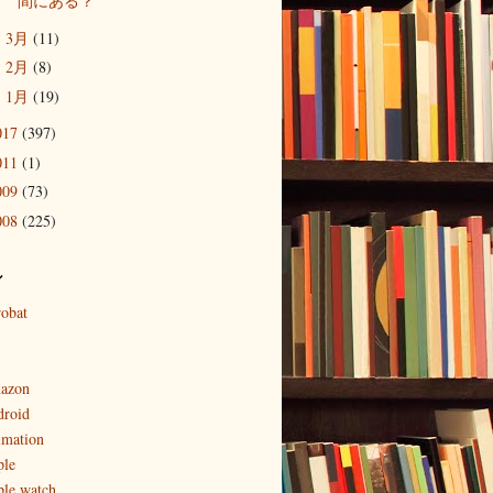
間にある？
3月
(11)
►
2月
(8)
►
1月
(19)
►
017
(397)
011
(1)
009
(73)
008
(225)
ル
robat
azon
droid
imation
ple
ple watch