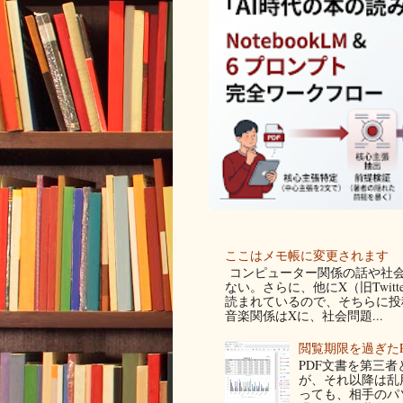
ここはメモ帳に変更されます
コンピューター関係の話や社会
ない。さらに、他にX（旧Twit
読まれているので、そちらに投稿
音楽関係はXに、社会問題...
閲覧期限を過ぎた
PDF文書を第三
が、それ以降は乱
っても、相手のパ