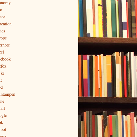
onomy
to
tor
ucation
ics
rope
ernote
cel
cebook
efox
ckr
t
od
untainpen
me
ail
ogle
ok
rbot
tena