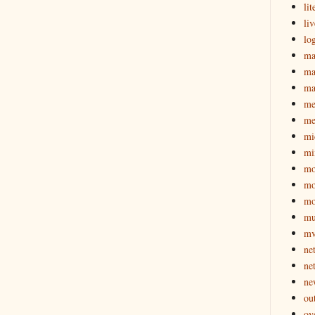
lit
li
lo
ma
ma
ma
me
me
mi
mi
mo
mo
mo
mu
mv
ne
ne
ne
ou
ov