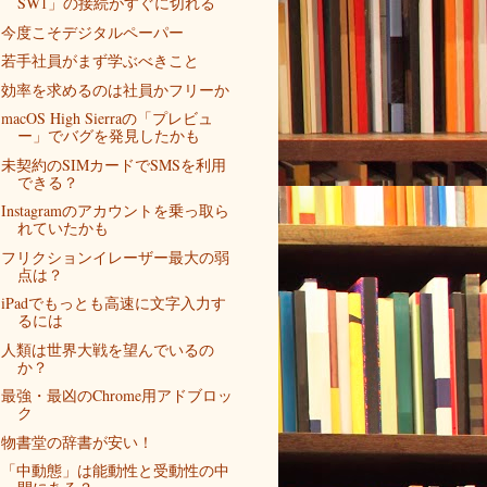
SW1」の接続がすぐに切れる
今度こそデジタルペーパー
若手社員がまず学ぶべきこと
効率を求めるのは社員かフリーか
macOS High Sierraの「プレビュ
ー」でバグを発見したかも
未契約のSIMカードでSMSを利用
できる？
Instagramのアカウントを乗っ取ら
れていたかも
フリクションイレーザー最大の弱
点は？
iPadでもっとも高速に文字入力す
るには
人類は世界大戦を望んでいるの
か？
最強・最凶のChrome用アドブロッ
ク
物書堂の辞書が安い！
「中動態」は能動性と受動性の中