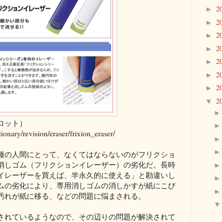
2
►
2
►
2
►
2
►
2
►
2
►
2
►
2
▼
ロット）
tionary/revision/eraser/frixion_eraser/
種の人間にとって、なくてはならないのがフリクショ
消しゴム（フリクションイレーザー）の劣化だ。長時
イレーザーを買えば、半永久的に使える」と勘違いし
ムの劣化により、専用消しゴムの消しかすが紙にこび
汚れが紙に移る、などの問題に悩まされる。
されているようなので、その辺りの問題が解決されて