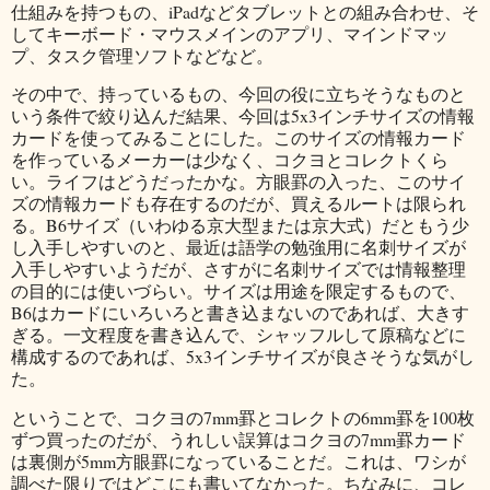
仕組みを持つもの、iPadなどタブレットとの組み合わせ、そ
してキーボード・マウスメインのアプリ、マインドマッ
プ、タスク管理ソフトなどなど。
その中で、持っているもの、今回の役に立ちそうなものと
いう条件で絞り込んだ結果、今回は5x3インチサイズの情報
カードを使ってみることにした。このサイズの情報カード
を作っているメーカーは少なく、コクヨとコレクトくら
い。ライフはどうだったかな。方眼罫の入った、このサイ
ズの情報カードも存在するのだが、買えるルートは限られ
る。B6サイズ（いわゆる京大型または京大式）だともう少
し入手しやすいのと、最近は語学の勉強用に名刺サイズが
入手しやすいようだが、さすがに名刺サイズでは情報整理
の目的には使いづらい。サイズは用途を限定するもので、
B6はカードにいろいろと書き込まないのであれば、大きす
ぎる。一文程度を書き込んで、シャッフルして原稿などに
構成するのであれば、5x3インチサイズが良さそうな気がし
た。
ということで、コクヨの7mm罫とコレクトの6mm罫を100枚
ずつ買ったのだが、うれしい誤算はコクヨの7mm罫カード
は裏側が5mm方眼罫になっていることだ。これは、ワシが
調べた限りではどこにも書いてなかった。ちなみに、コレ