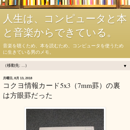
人生は、コンピュータと本
と音楽からできている。
音楽を聴くため、本を読むため、コンピュータを使うため
に生きている男のメモ。
▼
月曜日, 8月 13, 2018
コクヨ情報カード5x3（7mm罫）の裏
は方眼罫だった