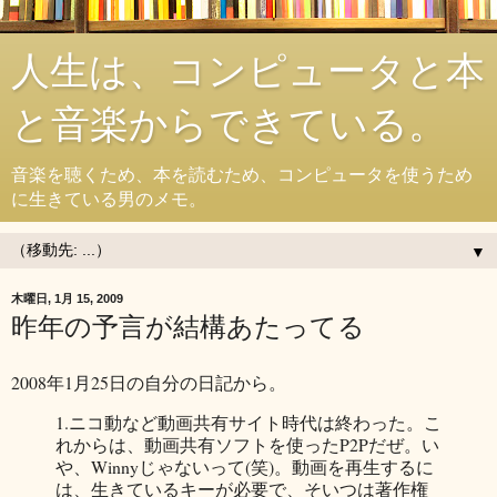
人生は、コンピュータと本
と音楽からできている。
音楽を聴くため、本を読むため、コンピュータを使うため
に生きている男のメモ。
▼
木曜日, 1月 15, 2009
昨年の予言が結構あたってる
2008年1月25日の自分の日記から。
1.ニコ動など動画共有サイト時代は終わった。こ
れからは、動画共有ソフトを使ったP2Pだぜ。い
や、Winnyじゃないって(笑)。動画を再生するに
は、生きているキーが必要で、そいつは著作権