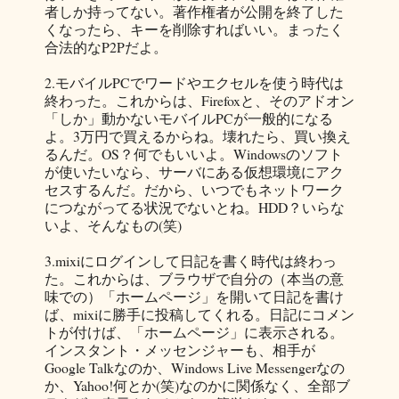
者しか持ってない。著作権者が公開を終了した
くなったら、キーを削除すればいい。まったく
合法的なP2Pだよ。
2.モバイルPCでワードやエクセルを使う時代は
終わった。これからは、Firefoxと、そのアドオン
「しか」動かないモバイルPCが一般的になる
よ。3万円で買えるからね。壊れたら、買い換え
るんだ。OS？何でもいいよ。Windowsのソフト
が使いたいなら、サーバにある仮想環境にアク
セスするんだ。だから、いつでもネットワーク
につながってる状況でないとね。HDD？いらな
いよ、そんなもの(笑)
3.mixiにログインして日記を書く時代は終わっ
た。これからは、ブラウザで自分の（本当の意
味での）「ホームページ」を開いて日記を書け
ば、mixiに勝手に投稿してくれる。日記にコメン
トが付けば、「ホームページ」に表示される。
インスタント・メッセンジャーも、相手が
Google Talkなのか、Windows Live Messengerなの
か、Yahoo!何とか(笑)なのかに関係なく、全部ブ