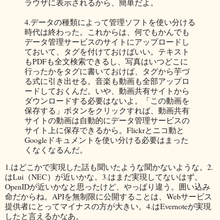
ラウザに表示されるから、簡単だよ。
4.データの種類によって管理ソフトを使い分ける
時代は終わった。これからは、何でもかんでも
データ管理サービスのサイトにアップロードし
ておいて、タグを付けておけばいい。テキスト
もPDFも全文検索できるし、写真はいつどこに
行ったかをタグに書いておけば、タグから芋づ
る式に引き出せる。音楽も動画も全部アップロ
ードしておくんだ。いや、動画共有サイトから
ダウンロードする必要はないよ。「この動画を
保存する」ボタンをクリックすれば、動画共有
サイトの動画は自動的にデータ管理サービスの
サイト上に保存できるから。Flickrとニコ動と
Googleドキュメントを使い分ける必要はまった
くなくなるんだ。
1.はどこかで実現した話も聞いたような聞かないような。2.
はLui（NEC）が近いかな。3.はまだ実現してないはず。
OpenIDが近いかなと思ったけど、やっぱり違う。囲い込み
命だからね。APIを無制限に公開することは、Webサービス
提供者にとってマイナスの方が大きい。4.はEvernoteが実現
したと言えるかなあ。