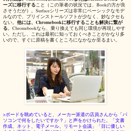
ーズに移行する
こと（この筆者の状況では、Bookの方が良
さそうだが）。Surfaceシリーズは非常にベーシックなモデ
ルなので、プリインストールソフトが少なく、妙なクセも
他には、Chromebookに移行することも解決に繋が
ない。
る
。Chromebookなら、乗り換えても同じ環境が再現しやす
い。ただし、これは最初に知っておくべきことがかなり多
いので、すぐに原稿を書くところになかなか至るまい。
>ボードを眺めていると、メーカー派遣の店員さんから「パ
ソコンで何をしたいですか？」と声をかけられた。「文書
作成、ネット、電子メール、リモート会議」「目に優しい