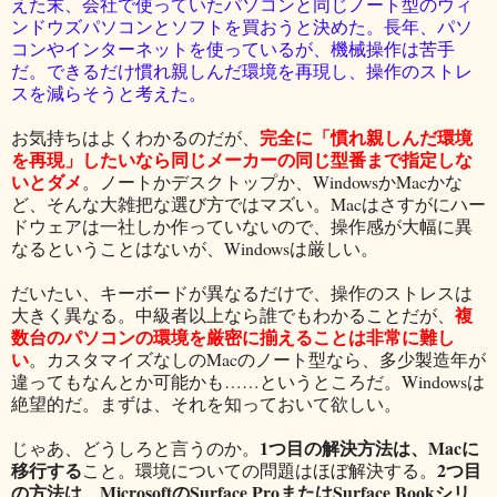
えた末、会社で使っていたパソコンと同じノート型のウィ
ンドウズパソコンとソフトを買おうと決めた。長年、パソ
コンやインターネットを使っているが、機械操作は苦手
だ。できるだけ慣れ親しんだ環境を再現し、操作のストレ
スを減らそうと考えた。
完全に「慣れ親しんだ環境
お気持ちはよくわかるのだが、
を再現」したいなら同じメーカーの同じ型番まで指定しな
いとダメ
。ノートかデスクトップか、WindowsかMacかな
ど、そんな大雑把な選び方ではマズい。Macはさすがにハー
ドウェアは一社しか作っていないので、操作感が大幅に異
なるということはないが、Windowsは厳しい。
だいたい、キーボードが異なるだけで、操作のストレスは
複
大きく異なる。中級者以上なら誰でもわかることだが、
数台のパソコンの環境を厳密に揃えることは非常に難し
い
。カスタマイズなしのMacのノート型なら、多少製造年が
違ってもなんとか可能かも……というところだ。Windowsは
絶望的だ。まずは、それを知っておいて欲しい。
1つ目の解決方法は、Macに
じゃあ、どうしろと言うのか。
移行する
2つ目
こと。環境についての問題はほぼ解決する。
の方法は、MicrosoftのSurface ProまたはSurface Bookシリ