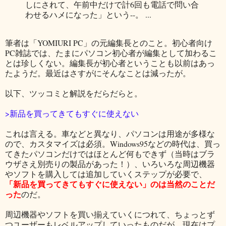
しにされて、午前中だけで計6回も電話で問い合
わせるハメになった」という--。 ...
筆者は「YOMIURI PC」の元編集長とのこと。初心者向け
PC雑誌では、たまにパソコン初心者が編集として加わるこ
とは珍しくない。編集長が初心者ということも以前はあっ
たようだ。最近はさすがにそんなことは減ったが。
以下、ツッコミと解説をだらだらと。
>新品を買ってきてもすぐに使えない
これは言える。車などと異なり、パソコンは用途が多様な
ので、カスタマイズは必須。Windows95などの時代は、買っ
てきたパソコンだけではほとんど何もできず（当時はブラ
ウザさえ別売りの製品があった！）、いろいろな周辺機器
やソフトを購入しては追加していくステップが必要で、
「新品を買ってきてもすぐに使えない」のは当然のことだ
った
のだ。
周辺機器やソフトを買い揃えていくにつれて、ちょっとず
つユーザーもレベルアップしていったものだが、現在はプ