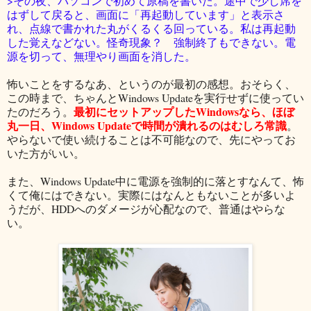
>その夜、パソコンで初めて原稿を書いた。途中で少し席を
はずして戻ると、画面に「再起動しています」と表示さ
れ、点線で書かれた丸がくるくる回っている。私は再起動
した覚えなどない。怪奇現象？ 強制終了もできない。電
源を切って、無理やり画面を消した。
怖いことをするなあ、というのが最初の感想。おそらく、
この時まで、ちゃんとWindows Updateを実行せずに使ってい
最初にセットアップしたWindowsなら、ほぼ
たのだろう。
丸一日、Windows Updateで時間が潰れるのはむしろ常識
。
やらないで使い続けることは不可能なので、先にやってお
いた方がいい。
また、Windows Update中に電源を強制的に落とすなんて、怖
くて俺にはできない。実際にはなんともないことが多いよ
うだが、HDDへのダメージが心配なので、普通はやらな
い。