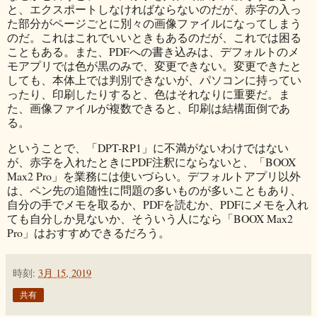
と、エクスポートしなければならないのだが、赤字の入っ
た部分がページごとに別々の画像ファイルになってしまう
のだ。これはこれでいいときもあるのだが、これでは困る
こともある。また、PDFへの書き込みは、デフォルトのメ
モアプリでは色が黒のみで、変更できない。変更できたと
しても、本体上では判別できないが、パソコンに持ってい
ったり、印刷したりすると、色はそれなりに重要だ。ま
た、画像ファイルが複数できると、印刷は結構面倒であ
る。
ということで、「DPT-RP1」に不満がないわけではない
が、赤字を入れたときにPDF注釈にならないと、「BOOX
Max2 Pro」を業務には使いづらい。デフォルトアプリ以外
は、ペン先の追随性に問題の多いものが多いこともあり、
自分の手でメモを取るか、PDFを読むか、PDFにメモを入れ
ても自分しか見ないか、そういう人になら「BOOX Max2
Pro」はおすすめできるだろう。
時刻:
3月 15, 2019
共有