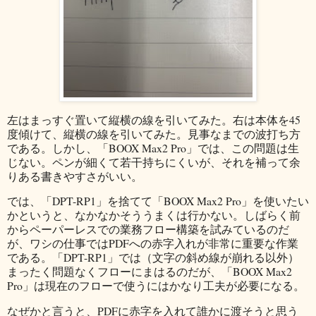
左はまっすぐ置いて縦横の線を引いてみた。右は本体を45
度傾けて、縦横の線を引いてみた。見事なまでの波打ち方
である。しかし、「BOOX Max2 Pro」では、この問題は生
じない。ペンが細くて若干持ちにくいが、それを補って余
りある書きやすさがいい。
では、「DPT-RP1」を捨てて「BOOX Max2 Pro」を使いたい
かというと、なかなかそううまくは行かない。しばらく前
からペーパーレスでの業務フロー構築を試みているのだ
が、ワシの仕事ではPDFへの赤字入れが非常に重要な作業
である。「DPT-RP1」では（文字の斜め線が崩れる以外）
まったく問題なくフローにまはるのだが、「BOOX Max2
Pro」は現在のフローで使うにはかなり工夫が必要になる。
なぜかと言うと、PDFに赤字を入れて誰かに渡そうと思う