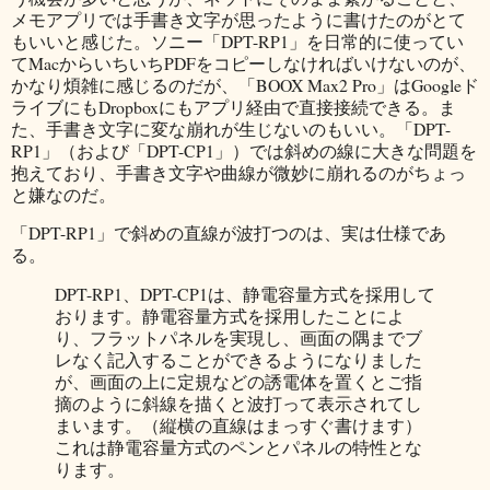
メモアプリでは手書き文字が思ったように書けたのがとて
もいいと感じた。ソニー「DPT-RP1」を日常的に使ってい
てMacからいちいちPDFをコピーしなければいけないのが、
かなり煩雑に感じるのだが、「BOOX Max2 Pro」はGoogleド
ライブにもDropboxにもアプリ経由で直接接続できる。ま
た、手書き文字に変な崩れが生じないのもいい。「DPT-
RP1」（および「DPT-CP1」）では斜めの線に大きな問題を
抱えており、手書き文字や曲線が微妙に崩れるのがちょっ
と嫌なのだ。
「DPT-RP1」で斜めの直線が波打つのは、実は仕様であ
る。
DPT-RP1、DPT-CP1は、静電容量方式を採用して
おります。静電容量方式を採用したことによ
り、フラットパネルを実現し、画面の隅までブ
レなく記入することができるようになりました
が、画面の上に定規などの誘電体を置くとご指
摘のように斜線を描くと波打って表示されてし
まいます。（縦横の直線はまっすぐ書けます）
これは静電容量方式のペンとパネルの特性とな
ります。