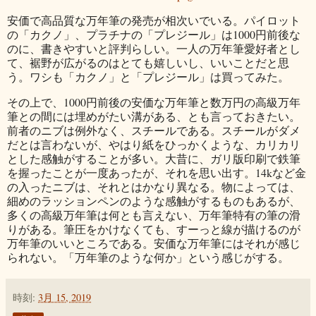
安価で高品質な万年筆の発売が相次いでいる。パイロット
の「カクノ」、プラチナの「プレジール」は1000円前後な
のに、書きやすいと評判らしい。一人の万年筆愛好者とし
て、裾野が広がるのはとても嬉しいし、いいことだと思
う。ワシも「カクノ」と「プレジール」は買ってみた。
その上で、1000円前後の安価な万年筆と数万円の高級万年
筆との間には埋めがたい溝がある、とも言っておきたい。
前者のニブは例外なく、スチールである。スチールがダメ
だとは言わないが、やはり紙をひっかくような、カリカリ
とした感触がすることが多い。大昔に、ガリ版印刷で鉄筆
を握ったことが一度あったが、それを思い出す。14kなど金
の入ったニブは、それとはかなり異なる。物によっては、
細めのラッションペンのような感触がするものもあるが、
多くの高級万年筆は何とも言えない、万年筆特有の筆の滑
りがある。筆圧をかけなくても、すーっと線が描けるのが
万年筆のいいところである。安価な万年筆にはそれが感じ
られない。「万年筆のような何か」という感じがする。
時刻:
3月 15, 2019