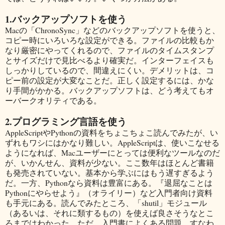
1.バックアップソフトを使う
Macの「ChronoSync」などのバックアップソフトを使うと、
コピー時にいろいろな設定ができる。ファイルの比較もか
なり厳密にやってくれるので、ファイルのタイムスタンプ
とサイズだけで見比べるより確実だ。インターフェイスも
しっかりしているので、間違えにくい。デメリットは、コ
ピー前の設定が大変なことだ。正しく設定するには、かな
り手間がかかる。バックアップソフトは、どう考えてもオ
ーバークオリティである。
2.プログラミング言語を使う
AppleScriptやPythonの資料をちょこちょこ読んでみたが、い
ずれもワシにはかなり難しい。AppleScriptは、使いこなせる
ようになれば、Macユーザーにとっては便利なツールなのだ
が、いかんせん、資料が少ない。ここ数年はほとんど書籍
も発売されていない。基本から学ぶにはもう遅すぎるよう
だ。一方、Pythonなら資料は豊富にある。『退屈なことは
Pythonにやらせよう』（オライリー）など入門者向け資料
も手元にある。読んでみたところ、「shutil」モジュール
（あるいは、それに類するもの）を使えば良さそうなとこ
ろまではわかった。ただ、入門書によくある問題、すなわ