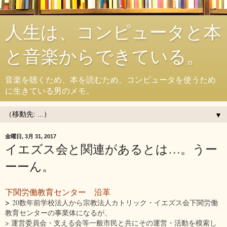
人生は、コンピュータと本
と音楽からできている。
音楽を聴くため、本を読むため、コンピュータを使うため
に生きている男のメモ。
▼
金曜日, 3月 31, 2017
イエズス会と関連があるとは…。うー
ーーん。
下関労働教育センター 沿革
>
20数年前学校法人から宗教法人カトリック・イエズス会下関労働
教育センターの事業体になるが、
> 運営委員会・支える会等一般市民と共にその運営・活動を模索し