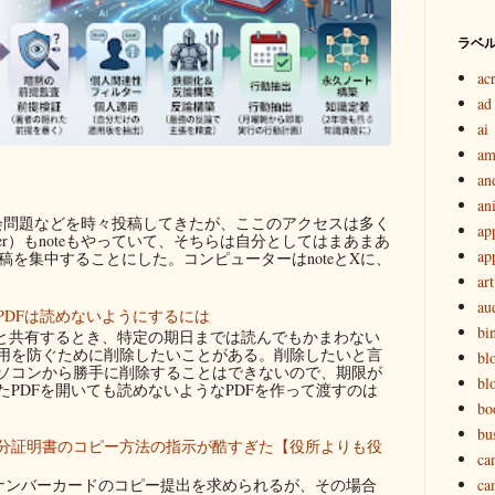
ラベ
ac
ad
ai
am
an
an
問題などを時々投稿してきたが、ここのアクセスは多く
ap
ter）もnoteもやっていて、そちらは自分としてはまあまあ
ap
を集中することにした。コンピューターはnoteとXに、
art
au
PDFは読めないようにするには
bi
者と共有するとき、特定の期日までは読んでもかまわない
用を防ぐために削除したいことがある。削除したいと言
bl
ソコンから勝手に削除することはできないので、期限が
bl
たPDFを開いても読めないようなPDFを作って渡すのは
bo
bu
分証明書のコピー方法の指示が酷すぎた【役所よりも役
ca
ンバーカードのコピー提出を求められるが、その場合
ca