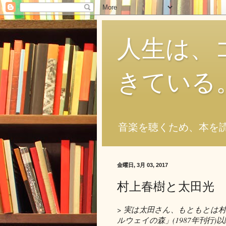
人生は、
きている
音楽を聴くため、本を
金曜日, 3月 03, 2017
村上春樹と太田光
>
実は太田さん、もともとは
ルウェイの森」(1987年刊行