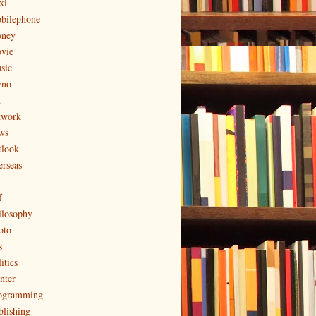
xi
bilephone
ney
vie
sic
no
t
twork
ws
tlook
erseas
f
ilosophy
oto
s
itics
nter
ogramming
blishing