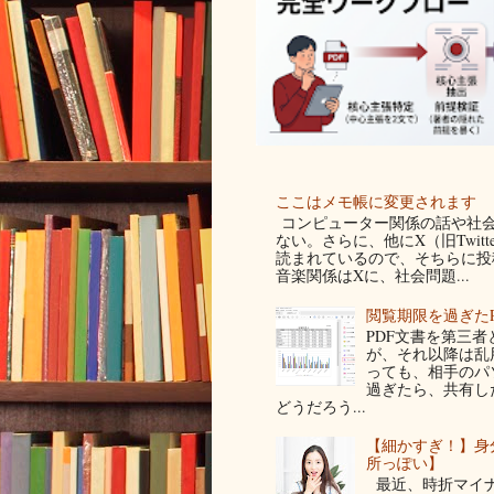
ここはメモ帳に変更されます
コンピューター関係の話や社会
ない。さらに、他にX（旧Twit
読まれているので、そちらに投稿
音楽関係はXに、社会問題...
閲覧期限を過ぎた
PDF文書を第三
が、それ以降は乱
っても、相手のパ
過ぎたら、共有し
どうだろう...
【細かすぎ！】身
所っぽい】
最近、時折マイナ