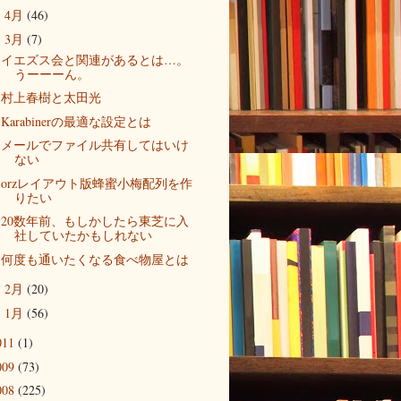
4月
(46)
►
3月
(7)
▼
イエズス会と関連があるとは…。
うーーーん。
村上春樹と太田光
Karabinerの最適な設定とは
メールでファイル共有してはいけ
ない
orzレイアウト版蜂蜜小梅配列を作
りたい
20数年前、もしかしたら東芝に入
社していたかもしれない
何度も通いたくなる食べ物屋とは
2月
(20)
►
1月
(56)
►
011
(1)
009
(73)
008
(225)