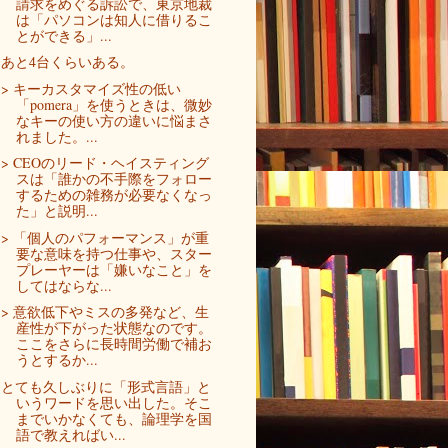
請求をめぐる訴訟で、東京地裁
は「パソコンは知人に借りるこ
とができる」...
あと4台くらいある。
> キーカスタマイズ性の低い
「pomera」を使うときは、微妙
なキーの使い方の違いに悩まさ
れました。...
> CEOのリード・ヘイスティング
スは「誰かの不手際をフォロー
するための雑務が必要なくなっ
た」と説明...
> 「個人のパフォーマンス」が重
要な意味を持つ仕事や、スター
プレーヤーは「嫌いなこと」を
してはならな...
> 意欲低下やミスの多発など、生
産性が下がった状態なのです。
ここをさらに長時間労働で補お
うとするか...
とても久しぶりに「形式言語」と
いうワードを思い出した。そこ
までいかなくても、論理学を国
語で教えればい...