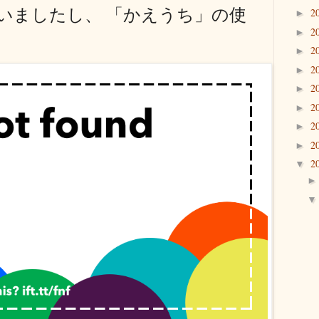
いましたし、 「かえうち」の使
2
►
2
►
2
►
2
►
2
►
2
►
2
►
2
►
2
▼