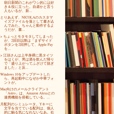
朝日新聞のこれがワシ的には好
き＆役に立った。自虐かと言う
人もいるが、新...
とりあえず、NICOLAのカスタマ
イズファイルを落として書き込
んでみた。ちゃんと動作するよ
うだが、書...
> ちょっとモタモタしてしまった
が、2回目以降は「まずサイド
ボタンを2回押して、Apple Pay
を...
> 江頭さんは上半身裸に黒タイツ
をはくが、男は酒を飲んだ帰り
で「盛り上がってふざけて脱ぎ
ました」と反...
Windows 10をアップデートした
ら、再起動中になぜか中華フォ
ントが。
Mac向けのメールクライアント
「Astro」は、Amazon Alexaとの
連携機能を搭載している。...
月配列のシミュレータ。Yキーに
文字を当てている配列は、個人
的に触る気になれないなあ。右