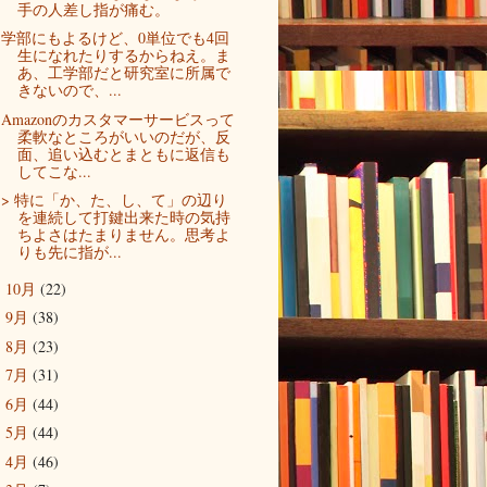
手の人差し指が痛む。
学部にもよるけど、0単位でも4回
生になれたりするからねえ。ま
あ、工学部だと研究室に所属で
きないので、...
Amazonのカスタマーサービスって
柔軟なところがいいのだが、反
面、追い込むとまともに返信も
してこな...
> 特に「か、た、し、て」の辺り
を連続して打鍵出来た時の気持
ちよさはたまりません。思考よ
りも先に指が...
10月
(22)
►
9月
(38)
►
8月
(23)
►
7月
(31)
►
6月
(44)
►
5月
(44)
►
4月
(46)
►