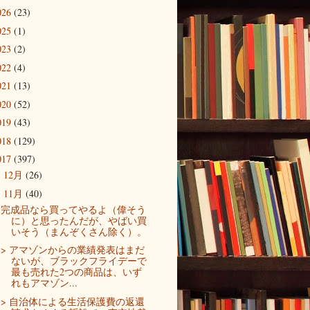
026
(23)
025
(1)
023
(2)
022
(4)
021
(13)
020
(52)
019
(43)
018
(129)
017
(397)
12月
(26)
►
11月
(40)
▼
完成品なら買ってやるよ（偉そう
に）と思ったんだが、やばい買
いそう（まんぞくさん除く）。
> アマゾンからの業績発表はまだ
ないが、ブラックフライデーで
最も売れた2つの商品は、いず
れもアマゾン...
> 自治体による生活保護費の返還