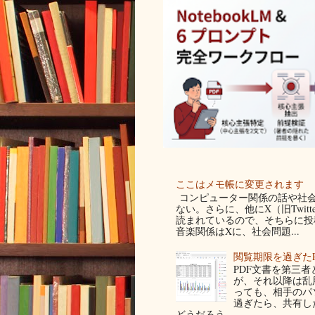
ここはメモ帳に変更されます
コンピューター関係の話や社会
ない。さらに、他にX（旧Twit
読まれているので、そちらに投稿
音楽関係はXに、社会問題...
閲覧期限を過ぎた
PDF文書を第三
が、それ以降は乱
っても、相手のパ
過ぎたら、共有し
どうだろう...