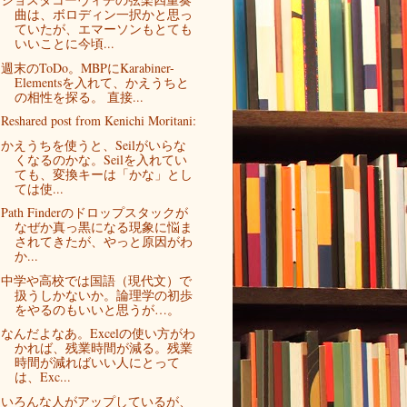
曲は、ボロディン一択かと思っ
ていたが、エマーソンもとても
いいことに今頃...
週末のToDo。MBPにKarabiner-
Elementsを入れて、かえうちと
の相性を探る。 直接...
Reshared post from Kenichi Moritani:
かえうちを使うと、Seilがいらな
くなるのかな。Seilを入れてい
ても、変換キーは「かな」とし
ては使...
Path Finderのドロップスタックが
なぜか真っ黒になる現象に悩ま
されてきたが、やっと原因がわ
か...
中学や高校では国語（現代文）で
扱うしかないか。論理学の初歩
をやるのもいいと思うが…。
なんだよなあ。Excelの使い方がわ
かれば、残業時間が減る。残業
時間が減ればいい人にとって
は、Exc...
いろんな人がアップしているが、