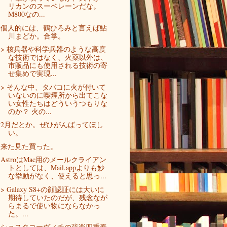
リカンのスーベレーンだな。
M800なの...
個人的には、鶴ひろみと言えば鮎
川まどか。合掌。
> 核兵器や科学兵器のような高度
な技術ではなく、火薬以外は、
市販品にも使用される技術の寄
せ集めで実現...
> そんな中、タバコに火が付いて
いないのに喫煙所から出てこな
い女性たちはどういうつもりな
のか？ 火の...
2月だとか。ぜひがんばってほし
い。
来た見た買った。
AstroはMac用のメールクライアン
トとしては、Mail.appよりも妙
な挙動がなく、使えると思っ...
> Galaxy S8+の顔認証には大いに
期待していたのだが、残念なが
らまるで使い物にならなかっ
た。...
ショスタコーヴィチの弦楽四重奏