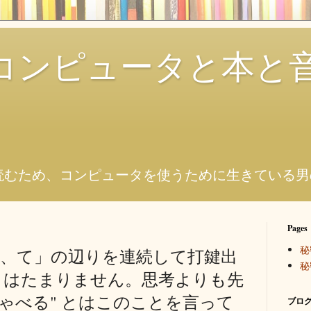
コンピュータと本と
。
読むため、コンピュータを使うために生きている男
Pages
秘
し、て」の辺りを連続して打鍵出
秘
さはたまりません。思考よりも先
しゃべる" とはこのことを言って
ブログ