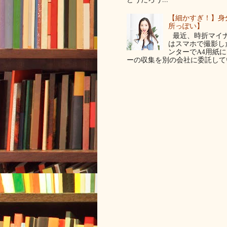
【細かすぎ！】身
所っぽい】
最近、時折マイナ
はスマホで撮影した写
ンターでA4用紙
ーの収集を別の会社に委託してい