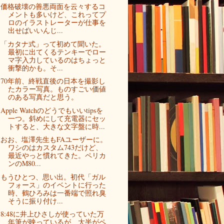
価格破壊の善悪両面を云々するコ
メントも多いけど、これってプ
ロのイラストレーターが仕事を
出せばいいんじ...
「カタナ式」って初めて聞いた。
最初に出てくるテンキーでロー
マ字入力しているのはちょっと
衝撃的かも。そ...
70年前、終戦直後の日本を撮影し
たカラー写真。ものすごい価値
のある写真だと思う。
Apple Watchのどうでもいいtipsを
一つ。斜めにして充電器にセッ
トすると、大きな文字盤に時...
おお、塩澤先生もFAユーザーに。
ワシのはカスタム743だけど、
最近やっと慣れてきた。ペリカ
ンのM80...
もうひとつ、思い出。初代「ガル
フォース」のイベントに行った
時、鶴ひろみは一番端で照れ臭
そうに振り付け...
8:48に井上ひさしが使っていた万
年筆が映っているが、大半がペ