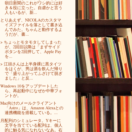
朝日新聞のこれがワシ的には好
き＆役に立った。自虐かと言う
人もいるが、新...
とりあえず、NICOLAのカスタマ
イズファイルを落として書き込
んでみた。ちゃんと動作するよ
うだが、書...
> ちょっとモタモタしてしまった
が、2回目以降は「まずサイド
ボタンを2回押して、Apple Pay
を...
> 江頭さんは上半身裸に黒タイツ
をはくが、男は酒を飲んだ帰り
で「盛り上がってふざけて脱ぎ
ました」と反...
Windows 10をアップデートした
ら、再起動中になぜか中華フォ
ントが。
Mac向けのメールクライアント
「Astro」は、Amazon Alexaとの
連携機能を搭載している。...
月配列のシミュレータ。Yキーに
文字を当てている配列は、個人
的に触る気になれないなあ。右