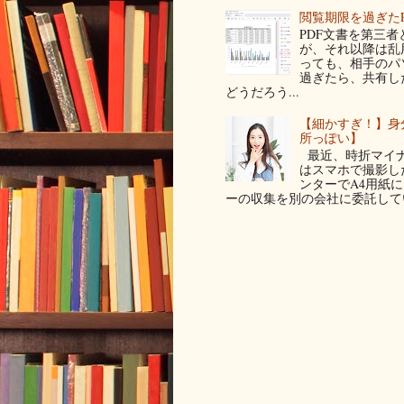
閲覧期限を過ぎた
PDF文書を第三
が、それ以降は乱
っても、相手のパ
過ぎたら、共有し
どうだろう...
【細かすぎ！】身
所っぽい】
最近、時折マイナ
はスマホで撮影した写
ンターでA4用紙
ーの収集を別の会社に委託してい