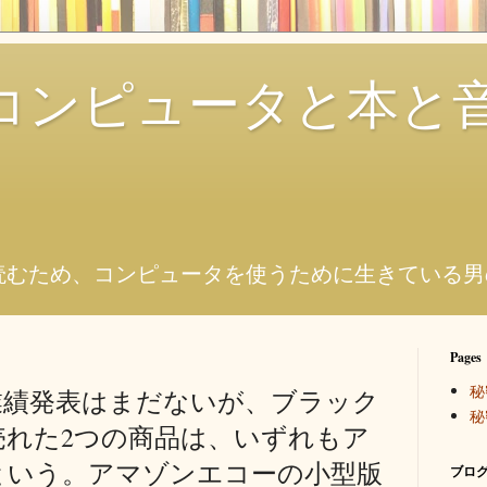
コンピュータと本と
。
読むため、コンピュータを使うために生きている男
Pages
秘
業績発表はまだないが、ブラック
秘
売れた2つの商品は、いずれもア
という。アマゾンエコーの小型版
ブログ