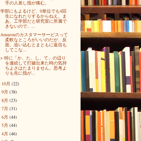
手の人差し指が痛む。
学部にもよるけど、0単位でも4回
生になれたりするからねえ。ま
あ、工学部だと研究室に所属で
きないので、...
Amazonのカスタマーサービスって
柔軟なところがいいのだが、反
面、追い込むとまともに返信も
してこな...
> 特に「か、た、し、て」の辺り
を連続して打鍵出来た時の気持
ちよさはたまりません。思考よ
りも先に指が...
10月
(22)
►
9月
(38)
►
8月
(23)
►
7月
(31)
►
6月
(44)
►
5月
(44)
►
4月
(46)
►