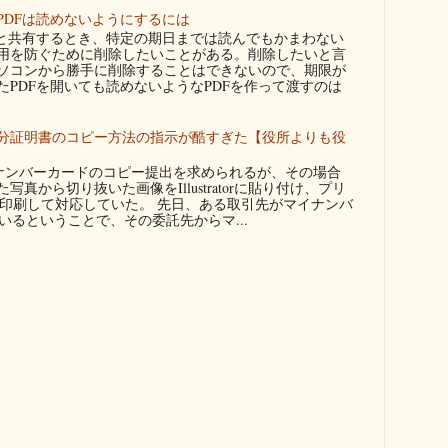
PDFは読めないようにするには
者と共有するとき、特定の期日までは読んでもかまわない
用を防ぐために削除したいことがある。削除したいと言
ソコンから勝手に削除することはできないので、期限が
たPDFを開いても読めないようなPDFを作って渡すのは
分証明書のコピー方法の指示が酷すぎた【役所よりも役
ンバーカードのコピー提出を求められるが、その場合
真から切り抜いた画像をIllustratorに貼り付け、プリ
に印刷して対応していた。 先日、ある取引先がマイナンバ
るということで、その委託先からマ...