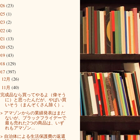
026
(23)
025
(1)
023
(2)
022
(4)
021
(13)
020
(52)
019
(43)
018
(129)
017
(397)
12月
(26)
►
11月
(40)
▼
完成品なら買ってやるよ（偉そう
に）と思ったんだが、やばい買
いそう（まんぞくさん除く）。
> アマゾンからの業績発表はまだ
ないが、ブラックフライデーで
最も売れた2つの商品は、いず
れもアマゾン...
> 自治体による生活保護費の返還