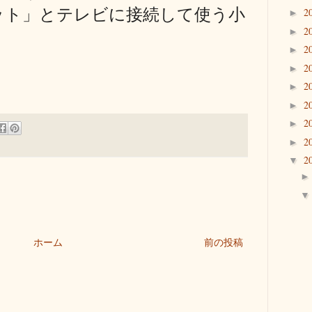
ット」とテレビに接続して使う小
2
►
2
►
2
►
2
►
2
►
2
►
2
►
2
►
2
▼
ホーム
前の投稿