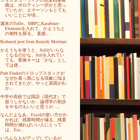
曲は、ボロディン一択かと思っ
ていたが、エマーソンもとても
いいことに今頃...
週末のToDo。MBPにKarabiner-
Elementsを入れて、かえうちと
の相性を探る。 直接...
Reshared post from Kenichi Moritani:
かえうちを使うと、Seilがいらな
くなるのかな。Seilを入れてい
ても、変換キーは「かな」とし
ては使...
Path Finderのドロップスタックが
なぜか真っ黒になる現象に悩ま
されてきたが、やっと原因がわ
か...
中学や高校では国語（現代文）で
扱うしかないか。論理学の初歩
をやるのもいいと思うが…。
なんだよなあ。Excelの使い方がわ
かれば、残業時間が減る。残業
時間が減ればいい人にとって
は、Exc...
いろんな人がアップしているが、