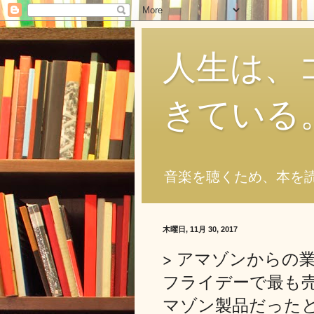
人生は、
きている
音楽を聴くため、本を
木曜日, 11月 30, 2017
> アマゾンからの
フライデーで最も
マゾン製品だった