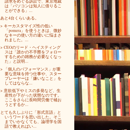
請求をめぐる訴訟で、東京地裁
は「パソコンは知人に借りるこ
とができる」...
あと4台くらいある。
> キーカスタマイズ性の低い
「pomera」を使うときは、微妙
なキーの使い方の違いに悩まさ
れました。...
> CEOのリード・ヘイスティング
スは「誰かの不手際をフォロー
するための雑務が必要なくなっ
た」と説明...
> 「個人のパフォーマンス」が重
要な意味を持つ仕事や、スター
プレーヤーは「嫌いなこと」を
してはならな...
> 意欲低下やミスの多発など、生
産性が下がった状態なのです。
ここをさらに長時間労働で補お
うとするか...
とても久しぶりに「形式言語」と
いうワードを思い出した。そこ
までいかなくても、論理学を国
語で教えればい...