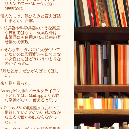
リカンのスーベレーンだな。
M800なの...
個人的には、鶴ひろみと言えば鮎
川まどか。合掌。
> 核兵器や科学兵器のような高度
な技術ではなく、火薬以外は、
市販品にも使用される技術の寄
せ集めで実現...
> そんな中、タバコに火が付いて
いないのに喫煙所から出てこな
い女性たちはどういうつもりな
のか？ 火の...
2月だとか。ぜひがんばってほし
い。
来た見た買った。
AstroはMac用のメールクライアン
トとしては、Mail.appよりも妙
な挙動がなく、使えると思っ...
> Galaxy S8+の顔認証には大いに
期待していたのだが、残念なが
らまるで使い物にならなかっ
た。...
ショスタコーヴィチの弦楽四重奏