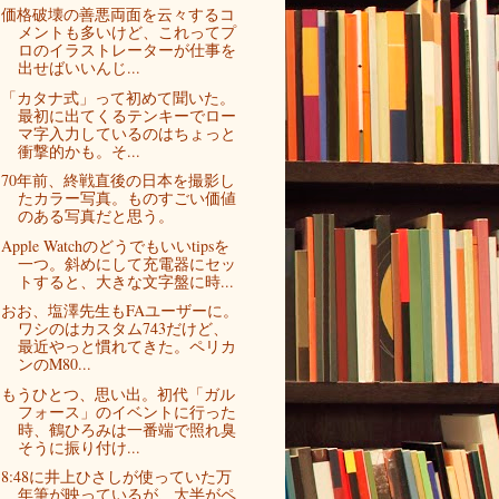
価格破壊の善悪両面を云々するコ
メントも多いけど、これってプ
ロのイラストレーターが仕事を
出せばいいんじ...
「カタナ式」って初めて聞いた。
最初に出てくるテンキーでロー
マ字入力しているのはちょっと
衝撃的かも。そ...
70年前、終戦直後の日本を撮影し
たカラー写真。ものすごい価値
のある写真だと思う。
Apple Watchのどうでもいいtipsを
一つ。斜めにして充電器にセッ
トすると、大きな文字盤に時...
おお、塩澤先生もFAユーザーに。
ワシのはカスタム743だけど、
最近やっと慣れてきた。ペリカ
ンのM80...
もうひとつ、思い出。初代「ガル
フォース」のイベントに行った
時、鶴ひろみは一番端で照れ臭
そうに振り付け...
8:48に井上ひさしが使っていた万
年筆が映っているが、大半がペ