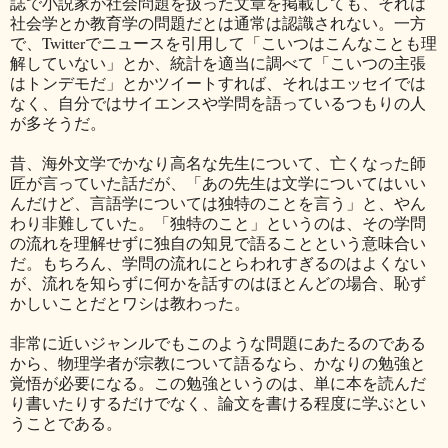
誌で小説家が社会問題を扱った文章を掲載しても、それは
社会学とか教育学の問題だとは通常は認識されない。一方
で、Twitterでニュースを引用して「こいつはこんなことも理
解していない」とか、統計を適当に調べて「こいつの主張
はトンデモだ」とかツイートすれば、それはエッセイでは
なく、自分ではサイエンスや学問を語っているつもりの人
が多そうだ。
昔、海外文学でかなり高名な先生について、亡くなった師
匠が言っていた話だが、「あの先生は文学についてはいい
んだけど、言語学については独特のことを言う」と、やん
わり非難していた。「独特のこと」というのは、その学問
の流れを理解せずに独自の知見で語ることという意味合い
だ。もちろん、学問の流れにとらわれすぎるのはよくない
が、流れを知らずに何かを話すのはほとんどの場合、恥ず
かしいことだとワシは教わった。
非常に近いジャンルでもこのような問題にあたるのである
から、物理学者が宗教について語るなら、かなりの勉強と
覚悟が必要になる。この勉強というのは、単に本を読んだ
り書いたりするだけでなく、論文を書ける程度に学ぶとい
うことである。