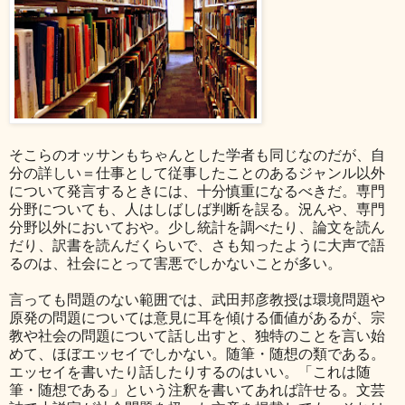
そこらのオッサンもちゃんとした学者も同じなのだが、自
分の詳しい＝仕事として従事したことのあるジャンル以外
について発言するときには、十分慎重になるべきだ。専門
分野についても、人はしばしば判断を誤る。況んや、専門
分野以外においておや。少し統計を調べたり、論文を読ん
だり、訳書を読んだくらいで、さも知ったように大声で語
るのは、社会にとって害悪でしかないことが多い。
言っても問題のない範囲では、武田邦彦教授は環境問題や
原発の問題については意見に耳を傾ける価値があるが、宗
教や社会の問題について話し出すと、独特のことを言い始
めて、ほぼエッセイでしかない。随筆・随想の類である。
エッセイを書いたり話したりするのはいい。「これは随
筆・随想である」という注釈を書いてあれば許せる。文芸