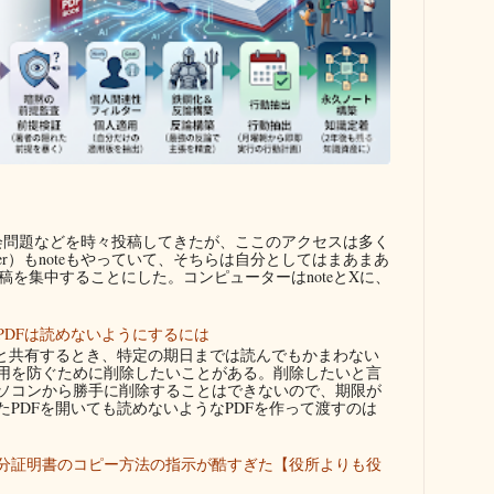
問題などを時々投稿してきたが、ここのアクセスは多く
ter）もnoteもやっていて、そちらは自分としてはまあまあ
を集中することにした。コンピューターはnoteとXに、
PDFは読めないようにするには
者と共有するとき、特定の期日までは読んでもかまわない
用を防ぐために削除したいことがある。削除したいと言
ソコンから勝手に削除することはできないので、期限が
たPDFを開いても読めないようなPDFを作って渡すのは
分証明書のコピー方法の指示が酷すぎた【役所よりも役