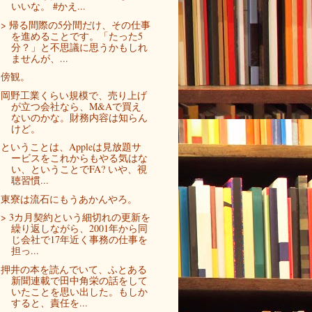
いいな。 #かえ...
> 帰る間際の5分間だけ、その仕事
を進めることです。「たった5
分？」と不思議に思うかもしれ
ませんが、...
傍観。
岡野工業くらい規模で、売り上げ
が立つ会社なら、M&Aで買え
ないのかな。財務内容は知らん
けど。
ということは、Appleは見放題サ
ービスをこれからもやる気はな
い、ということでFA? いや、視
聴習慣...
東寮は流石にもうあかんやろ。
> 3カ月契約という細切れの更新を
繰り返しながら、2001年から同
じ会社で17年近く事務の仕事を
担っ...
押井の本を読んでいて、ふとある
新聞連載で田中角栄の話をして
いたことを思い出した。もしか
すると、責任を...