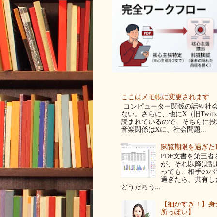
ここはメモ帳に変更されます
コンピューター関係の話や社会
ない。さらに、他にX（旧Twit
読まれているので、そちらに投稿
音楽関係はXに、社会問題...
閲覧期限を過ぎた
PDF文書を第三
が、それ以降は乱
っても、相手のパ
過ぎたら、共有し
どうだろう...
【細かすぎ！】身
所っぽい】