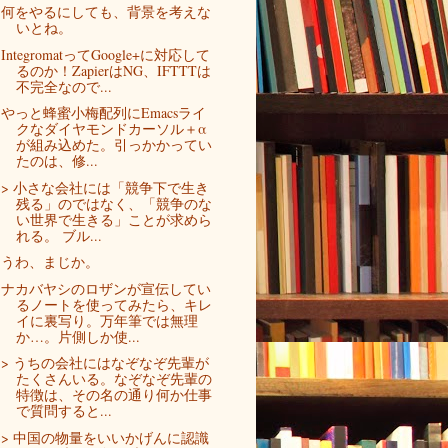
何をやるにしても、背景を考えな
いとね。
IntegromatってGoogle+に対応して
るのか！ZapierはNG、IFTTTは
不完全なので...
やっと蜂蜜小梅配列にEmacsライ
クなダイヤモンドカーソル＋α
が組み込めた。引っかかってい
たのは、修...
> 小さな会社には「競争下で生き
残る」のではなく、「競争のな
い世界で生きる」ことが求めら
れる。 ブル...
うわ、まじか。
ナカバヤシのロザンが宣伝してい
るノートを使ってみたら、キレ
イに裏写り。万年筆では無理
か…。片側しか使...
> うちの会社にはなぞなぞ先輩が
たくさんいる。なぞなぞ先輩の
特徴は、その名の通り何か仕事
で質問すると...
> 中国の物量をいいかげんに認識