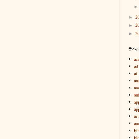
2
►
2
►
2
►
ラベ
ac
ad
ai
am
an
an
ap
ap
art
au
bi
bl