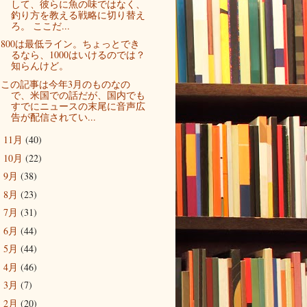
して、彼らに魚の味ではなく、
釣り方を教える戦略に切り替え
ろ。 ここだ...
800は最低ライン。ちょっとでき
るなら、1000はいけるのでは？
知らんけど。
この記事は今年3月のものなの
で、米国での話だが、国内でも
すでにニュースの末尾に音声広
告が配信されてい...
11月
(40)
►
10月
(22)
►
9月
(38)
►
8月
(23)
►
7月
(31)
►
6月
(44)
►
5月
(44)
►
4月
(46)
►
3月
(7)
►
2月
(20)
►