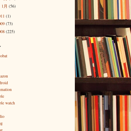
1月
(56)
►
011
(1)
009
(73)
008
(225)
ル
robat
azon
droid
imation
ple
ple watch
dio
ng
og