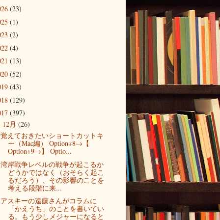
026
(23)
025
(1)
023
(2)
022
(4)
021
(13)
020
(52)
019
(43)
018
(129)
017
(397)
12月
(26)
▼
覚えておきたいショートカットキ
ー（Mac編） Option+8→【
Option+9→】 Optio...
湾岸戦争レベルの戦争が起こるか
どうかではなく（おそらく起こ
るだろう）、その影響のことを
考える段階に来...
アスキーの遠藤さんがコラムに
「かえうち」のことを書いてい
る。もう少しメジャーになると