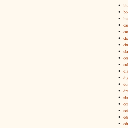
bl
bo
bu
ca
ca
ch
ch
cl
co
cu
di
dig
do
dr
eb
ec
ec
edi
ed