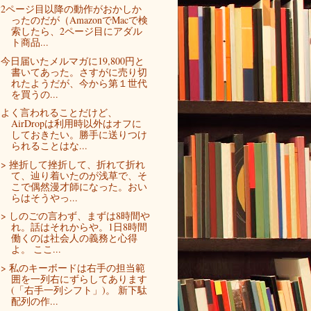
2ページ目以降の動作がおかしか
ったのだが（AmazonでMacで検
索したら、2ページ目にアダル
ト商品...
今日届いたメルマガに19,800円と
書いてあった。さすがに売り切
れたようだが、今から第１世代
を買うの...
よく言われることだけど、
AirDropは利用時以外はオフに
しておきたい。勝手に送りつけ
られることはな...
> 挫折して挫折して、折れて折れ
て、辿り着いたのが浅草で、そ
こで偶然漫才師になった。おい
らはそうやっ...
> しのごの言わず、まずは8時間や
れ。話はそれからや。1日8時間
働くのは社会人の義務と心得
よ。 ここ...
> 私のキーボードは右手の担当範
囲を一列右にずらしてあります
(「右手一列シフト」)。 新下駄
配列の作...