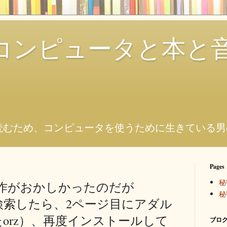
コンピュータと本と
。
読むため、コンピュータを使うために生きている男
Pages
秘
動作がおかしかったのだが
秘
cで検索したら、2ページ目にアダル
orz）、再度インストールして
ブログ