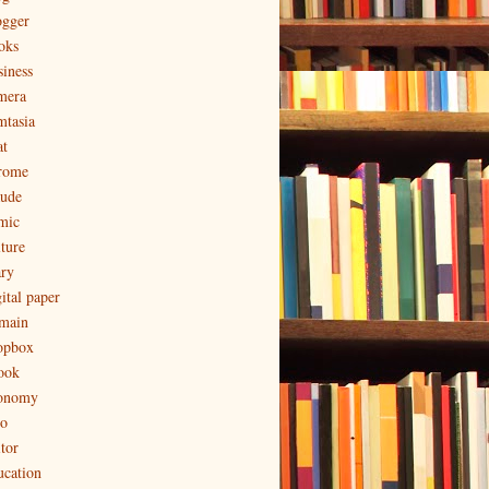
ogger
oks
siness
mera
mtasia
at
rome
aude
mic
lture
ary
ital paper
main
opbox
ook
onomy
to
tor
ucation