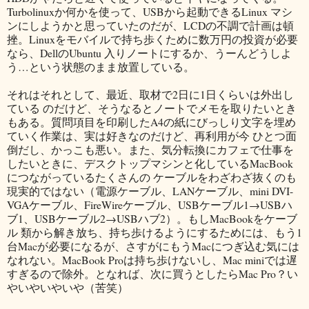
Turbolinuxか何かを使って、USBから起動できるLinux マシ
ンにしようかと思っていたのだが、LCDの不調で計画は頓
挫。Linuxをモバイルで持ち歩くために数万円の投資が必要
なら、DellのUbuntu 入りノートにするか、うーんどうしよ
う…という状態のまま放置している。
それはそれとして、最近、取材で2日に1日くらいは外出し
ている のだけど、そうなるとノートでメモを取りたいとき
もある。質問項目を印刷したA4の紙にびっしり文字を埋め
ていく作業は、実は好きなのだけど、再利用が今 ひとつ面
倒だし、かっこも悪い。また、気分転換にカフェで仕事を
したいときに、デスクトップマシンと化しているMacBook
につながっているたくさんの ケーブルをわざわざ抜くのも
現実的ではない（電源ケーブル、LANケーブル、mini DVI-
VGAケーブル、FireWireケーブル、USBケーブル1→USBハ
ブ1、USBケーブル2→USBハブ2）。もしMacBookをケーブ
ル 類から解き放ち、持ち歩けるようにするためには、もう1
台Macが必要になるが、さすがにもうMacにつぎ込む気には
なれない。MacBook Proは持ち歩けないし、Mac miniでは遅
すぎるので除外。となれば、次に買うとしたらMac Pro？い
やいやいやいや（苦笑）