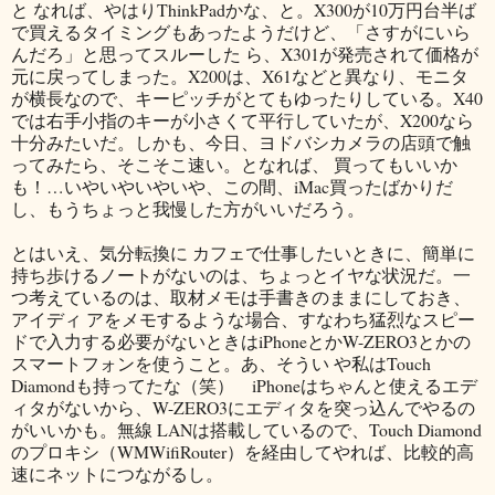
と なれば、やはりThinkPadかな、と。X300が10万円台半ば
で買えるタイミングもあったようだけど、「さすがにいら
んだろ」と思ってスルーした ら、X301が発売されて価格が
元に戻ってしまった。X200は、X61などと異なり、モニタ
が横長なので、キーピッチがとてもゆったりしている。X40
では右手小指のキーが小さくて平行していたが、X200なら
十分みたいだ。しかも、今日、ヨドバシカメラの店頭で触
ってみたら、そこそこ速い。となれば、 買ってもいいか
も！…いやいやいやいや、この間、iMac買ったばかりだ
し、もうちょっと我慢した方がいいだろう。
とはいえ、気分転換に カフェで仕事したいときに、簡単に
持ち歩けるノートがないのは、ちょっとイヤな状況だ。一
つ考えているのは、取材メモは手書きのままにしておき、
アイディ アをメモするような場合、すなわち猛烈なスピー
ドで入力する必要がないときはiPhoneとかW-ZERO3とかの
スマートフォンを使うこと。あ、そうい や私はTouch
Diamondも持ってたな（笑） iPhoneはちゃんと使えるエデ
ィタがないから、W-ZERO3にエディタを突っ込んでやるの
がいいかも。無線 LANは搭載しているので、Touch Diamond
のプロキシ（WMWifiRouter）を経由してやれば、比較的高
速にネットにつながるし。