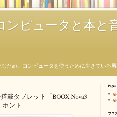
コンピュータと本と
。
読むため、コンピュータを使うために生きている男
Pages
秘
載タブレット「BOOX Nova3
秘
ソ・ホント
ブログ