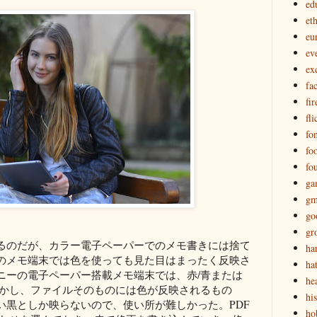
ed
eth
eu
ev
ex
fa
fir
fli
fon
fo
fo
ga
gm
go
gr
るのだが、カラー電子ペーパーでのメモ書きには捨て
ha
のメモ端末では色を使っても見た目はまったく反映さ
ha
ニーの電子ペーパー搭載メモ端末では、赤/青または
he
しかし、ファイルそのものには色が反映されるもの
hi
い黒としか映らないので、使い所が難しかった。PDF
ho