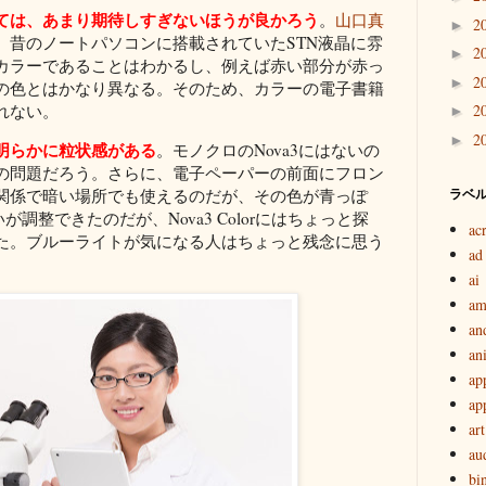
ては、あまり期待しすぎないほうが良かろう
。
山口真
2
►
、昔のノートパソコンに搭載されていたSTN液晶に雰
2
►
カラーであることはわかるし、例えば赤い部分が赤っ
2
►
の色とはかなり異なる。そのため、カラーの電子書籍
れない。
2
►
2
►
明らかに粒状感がある
。モノクロのNova3にはないの
の問題だろう。さらに、電子ペーパーの前面にフロン
ラベ
関係で暗い場所でも使えるのだが、その色が青っぽ
が調整できたのだが、Nova3 Colorにはちょっと探
ac
た。ブルーライトが気になる人はちょっと残念に思う
ad
ai
am
an
an
ap
ap
art
au
bi