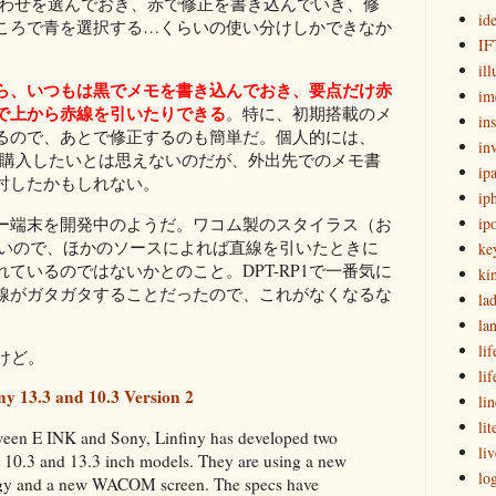
合わせを選んでおき、赤で修正を書き込んでいき、修
id
ころで青を選択する…くらいの使い分けしかできなか
IF
ill
ら、いつもは黒でメモを書き込んでおき、要点だけ赤
im
で上から赤線を引いたりできる
。特に、初期搭載のメ
in
るので、あとで修正するのも簡単だ。個人的には、
in
、購入したいとは思えないのだが、外出先でのメモ書
ip
討したかもしれない。
ip
ー端末を開発中のようだ。ワコム製のスタイラス（お
ip
しいので、ほかのソースによれば直線を引いたときに
ke
ているのではないかとのこと。DPT-RP1で一番気に
ki
線がガタガタすることだったので、これがなくなるな
la
la
lif
けど。
li
iny 13.3 and 10.3 Version 2
lin
lit
tween E INK and Sony, Linfiny has developed two
li
a 10.3 and 13.3 inch models. They are using a new
lo
gy and a new WACOM screen. The specs have