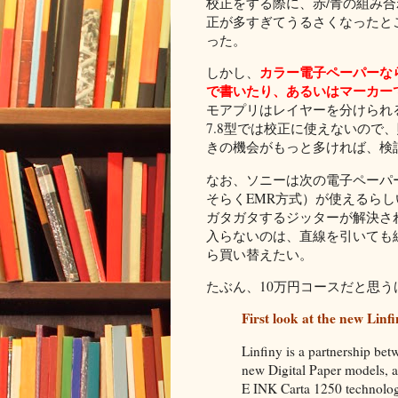
校正をする際に、赤/青の組み
正が多すぎてうるさくなったと
った。
カラー電子ペーパーな
しかし、
で書いたり、あるいはマーカー
モアプリはレイヤーを分けられ
7.8型では校正に使えないので
きの機会がもっと多ければ、検
なお、ソニーは次の電子ペーパ
そらくEMR方式）が使えるら
ガタガタするジッターが解決され
入らないのは、直線を引いても
ら買い替えたい。
たぶん、10万円コースだと思う
First look at the new Linf
Linfiny is a partnership be
new Digital Paper models, 
E INK Carta 1250 technolo