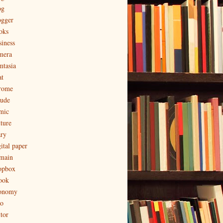
og
ogger
oks
siness
mera
mtasia
at
rome
aude
mic
lture
ary
ital paper
main
opbox
ook
onomy
to
tor