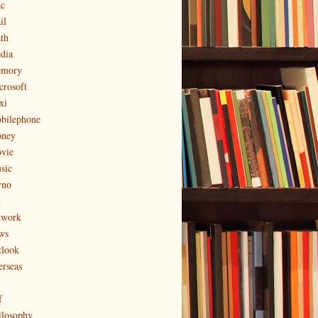
c
il
th
dia
mory
crosoft
xi
bilephone
ney
vie
sic
no
t
twork
ws
tlook
erseas
f
ilosophy