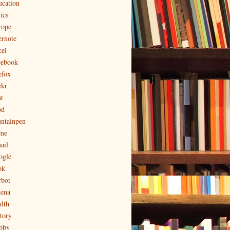
ucation
ics
rope
ernote
cel
cebook
efox
ckr
t
od
untainpen
me
ail
ogle
ok
rbot
tena
alth
story
bby