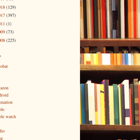
018
(129)
017
(397)
011
(1)
009
(73)
008
(225)
ル
robat
azon
droid
imation
ple
ple watch
dio
ng