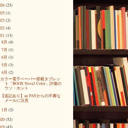
026
(23)
025
(1)
023
(2)
022
(4)
021
(13)
8月
(4)
►
7月
(1)
►
6月
(1)
►
5月
(3)
►
4月
(2)
▼
カラー電子ペーパー搭載タブレッ
ト「BOOX Nova3 Color」評価の
ウソ・ホント
【追記あり】au PAYからの不審な
メールに注意
1月
(2)
►
020
(52)
019
(43)