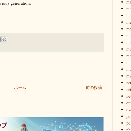
ma
vious generation.
ma
ma
me
me
mi
mi
mo
mo
mo
mu
mv
ne
ホーム
前の投稿
ne
ne
ou
ov
pc
pd
ph