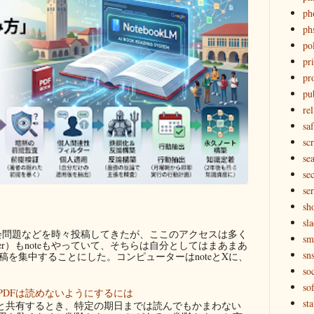
ph
ph
pol
pri
pr
pu
rel
saf
sc
se
sec
se
sh
sl
問題などを時々投稿してきたが、ここのアクセスは多く
sm
ter）もnoteもやっていて、そちらは自分としてはまあまあ
sn
を集中することにした。コンピューターはnoteとXに、
so
so
PDFは読めないようにするには
sta
者と共有するとき、特定の期日までは読んでもかまわない