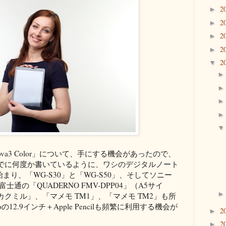
2
►
2
►
2
►
2
►
2
▼
OOX Nova3 Color」について、手にする機会があったので、
でに何度か書いているように、ワシのデジタルノート
まり、「WG-S30」と「WG-S50」、そしてソニー
富士通の「QUADERNO FMV-DPP04」（A5サイ
クミル」、「マメモ TM1」、「マメモ TM2」も所
の12.9インチ＋Apple Pencilも頻繁に利用する機会が
2
►
2
►