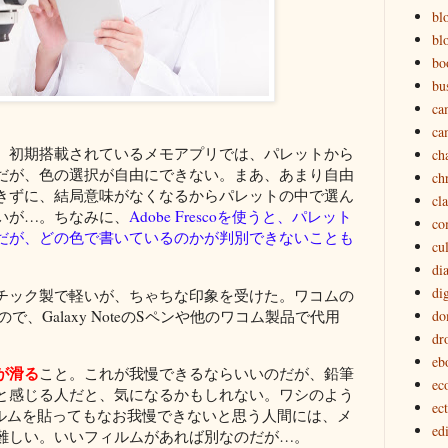
bl
bl
bo
bu
ca
ca
。初期搭載されているメモアプリでは、パレットから
ch
だが、色の選択が自由にできない。まあ、あまり自由
ch
きずに、結局意味がなくなるからパレットの中で選ん
cl
いが…。ちなみに、
Adobe Frescoを使うと、パレット
co
だが、どの色で書いているのかが判別できないことも
cu
di
dig
チック製で軽いが、ちゃちな印象を受けた。ワコムの
、Galaxy NoteのSペンや他のワコム製品で代用
do
dr
eb
が滑る
こと。これが我慢できるならいいのだが、鉛筆
ec
と感じる人だと、気になるかもしれない。ワシのよう
ec
ィルムを貼ってもなお我慢できないと思う人間には、メ
edi
難しい。いいフィルムがあれば別なのだが…。