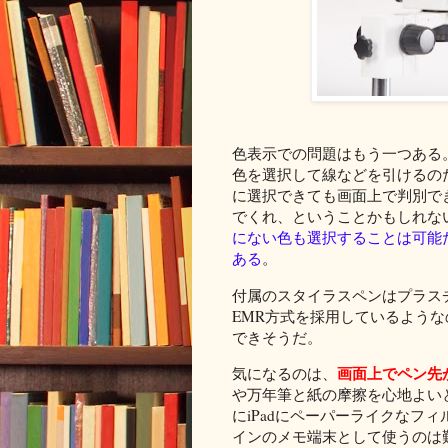
色表示での問題はもう一つある
色を選択して線などを引けるの
に選択できても画面上で判別で
でくれ、ということかもしれな
にない色も選択することは可能
ある
。
付属のスタイラスペンはプラス
EMR方式を採用しているようなので
できそうだ。
画面上でペン先
気になるのは、
や万年筆と紙の摩擦を心地よい
にiPadにペーパーライクなフ
インのメモ端末として使うのは