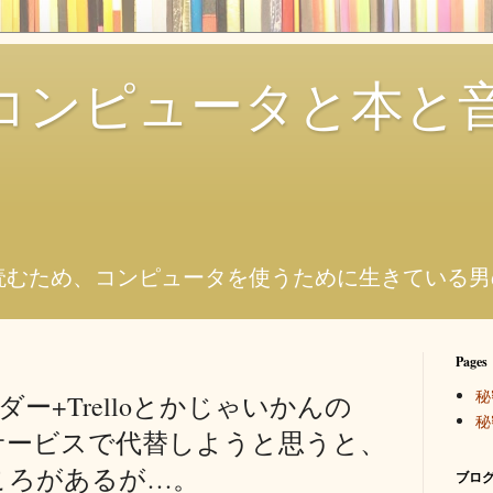
コンピュータと本と
。
読むため、コンピュータを使うために生きている男
Pages
秘
カレンダー+Trelloとかじゃいかんの
秘
サービスで代替しようと思うと、
ころがあるが…。
ブログ