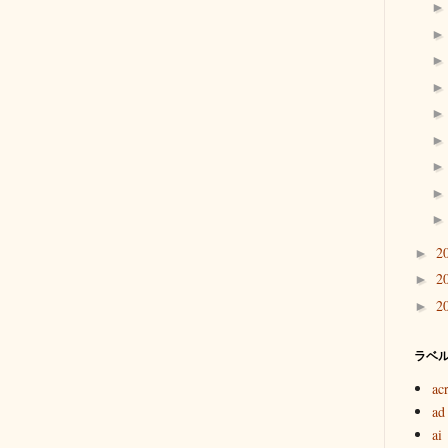
2
►
2
►
2
►
ラベ
ac
ad
ai