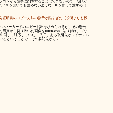
ソコンから勝手に削除することはできないので、期限が
たPDFを開いても読めないようなPDFを作って渡すのは
分証明書のコピー方法の指示が酷すぎた【役所よりも役
ンバーカードのコピー提出を求められるが、その場合
真から切り抜いた画像をIllustratorに貼り付け、プリ
に印刷して対応していた。 先日、ある取引先がマイナンバ
るということで、その委託先からマ...