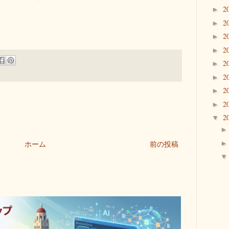
2
►
2
►
2
►
2
►
2
►
2
►
2
►
2
►
2
▼
ホーム
前の投稿