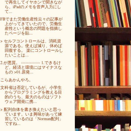
で再生してイヤホンで聞きなが
ら、iPadのメモを音声入力にし
て...
FBでまた労働生産性云々の記事が
上がってきていたので、労働生
産性という概念の問題を指摘し
たページを貼...
> セルフコントロールは、消耗資
源である。使えば減り、休めば
回復する。 楽にコントロールし
たいことは...
2.が悪質。 ------------- 1.できるけ
ど、経済と環境にはマイナスな
もの >01.原発...
こらあかんやろ。
文科省は否定しているが、小学生
からプログラミングを教える目
的のうち、最大のものはソフト
ウェア開発に携...
> 配列自体を書き換えたいと思っ
ています。いま興味があって練
習しているのは「Norman配列」
ですね...