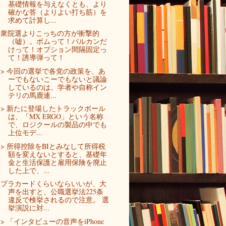
基礎情報を与えなくとも、より
確かな答（よりよい打ち筋）を
求めて計算し...
衆院選よりこっちの方が衝撃的
（嘘）。ボムって！バルカンだ
けって！オプション間隔固定っ
て！誘導弾って！
> 今回の選挙で各党の政策を、あ
ーでもないこーでもないと議論
しているのは、学者や自称イン
テリの馬鹿連...
> 新たに登場したトラックボール
は、「MX ERGO」という名称
で、ロジクールの製品の中でも
上位モデ...
> 所得控除をBIとみなして所得税
額を変えないとすると、基礎年
金と生活保護と雇用保険を廃止
した上で、...
プラカードくらいならいいが、大
声を出すと、公職選挙法225条
違反で検挙されるので注意。 選
挙演説に対...
> 「インタビューの音声をiPhone