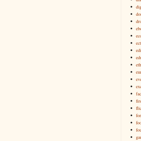
dig
do
dr
eb
ec
ec
edi
ed
eth
eu
ev
ex
fa
fir
fli
fon
fo
fo
ga