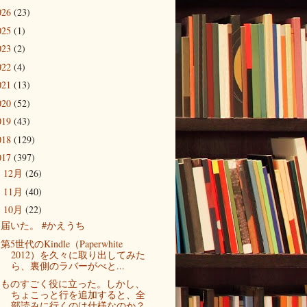
026
(23)
025
(1)
023
(2)
022
(4)
021
(13)
020
(52)
019
(43)
018
(129)
017
(397)
12月
(26)
►
11月
(40)
►
10月
(22)
▼
届いた。 #かえうち
第5世代のKindle（Paperwhite
2012）を久々に取り出してみた
ら、裏側のラバーがべと...
ものすごく役に立った。しかし、
ちょこっと行を追加すると、全
部読みに行くのは仕様なのか？