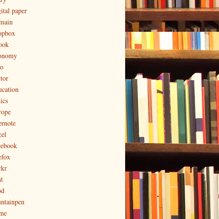
ital paper
main
opbox
ook
onomy
to
tor
ucation
ics
rope
ernote
cel
cebook
efox
ckr
t
od
untainpen
me