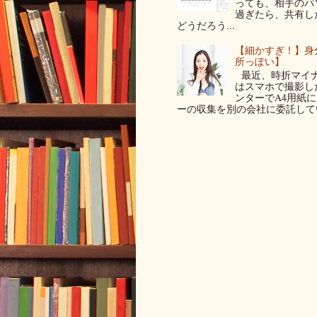
っても、相手のパ
過ぎたら、共有し
どうだろう...
【細かすぎ！】身
所っぽい】
最近、時折マイナ
はスマホで撮影した写
ンターでA4用紙
ーの収集を別の会社に委託してい