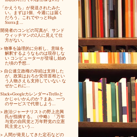
「かえうち」が発送されたみた
い。まずは1個、今週には届く
だろう。これでやっとHigh
Sierraま...
開発者のコンビの写真が、サンド
ウィッチマンの2人に見えて仕
方がない。
> 物事を論理的に分析し、意味を
解釈するようなものは現存しな
い コンピューターが登場し始め
た頃の予想...
> 自公連立政権の存続は支持した
が、政策はおろか安倍首相とい
う人物さえも支持していない な
ぜかこれに...
Slack+Googleカレンダー+Trelloと
かじゃいかんのか？まあ、一つ
のサービスで代替しよう...
> 政治ジャーナリストの野上忠興
氏が指摘する。（中略）「万年
与党の自民党と万年野党の立憲
民主党という...
> 人間が発見してきた定石などの