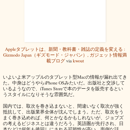
Appleタブレットは、新聞・教科書・雑誌の定義を変える :
Gizmodo Japan（ギズモード・ジャパン）, ガジェット情報満
載ブログ
via
kwout
いよいよ米アップルのタブレット型Macの情報が漏れ出てき
た。中身はどうやらiPhone OSみたいだ。出版社と交渉して
いるようなので、iTunes Storeで本のデータを販売するとい
うスタイルになりそうな雰囲気だ。
国内では、取次を巻き込まないと、間違いなく取次が強く
抵抗して、出版業界全体が沈んでしまう。ただ、取次をう
まく巻き込めれば、何とかなるかもしれないが、ジョブズ
の考えるビジネスとは違うだろう。英語圏が先行され、日
本などは何年も後回しにされる可能性が高い。面倒な話